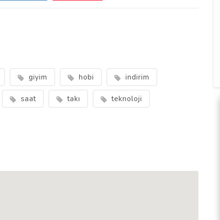
giyim
hobi
indirim
saat
takı
teknoloji