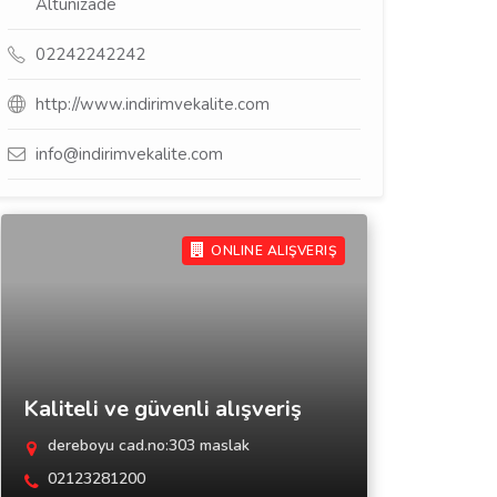
Altunizade
02242242242
http://www.indirimvekalite.com
info@indirimvekalite.com
ONLINE ALIŞVERIŞ
Kaliteli ve güvenli alışveriş
dereboyu cad.no:303 maslak
02123281200