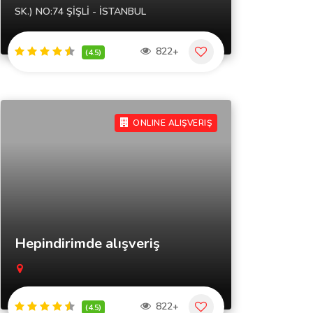
SK.) NO:74 ŞİŞLİ - İSTANBUL
822+
(4.5)
ONLINE ALIŞVERIŞ
Hepindirimde alışveriş
822+
(4.5)