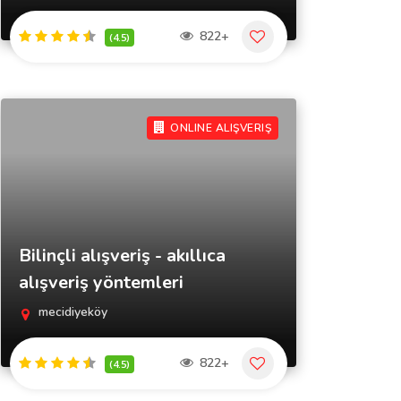
822+
(4.5)
ONLINE ALIŞVERIŞ
Bilinçli alışveriş - akıllıca
alışveriş yöntemleri
mecidiyeköy
822+
(4.5)