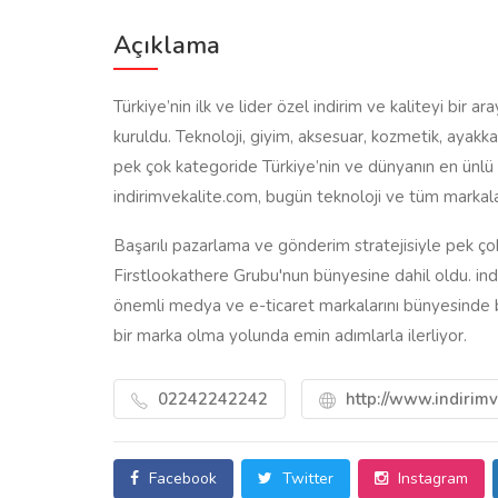
Açıklama
Türkiye’nin ilk ve lider özel indirim ve kaliteyi bir a
kuruldu. Teknoloji, giyim, aksesuar, kozmetik, ayak
pek çok kategoride Türkiye’nin ve dünyanın en ünlü 
indirimvekalite.com, bugün teknoloji ve tüm markalar’
Başarılı pazarlama ve gönderim stratejisiyle pek ço
Firstlookathere Grubu'nun bünyesine dahil oldu. in
önemli medya ve e-ticaret markalarını bünyesinde b
bir marka olma yolunda emin adımlarla ilerliyor.
02242242242
http://www.indirimv
Facebook
Twitter
Instagram