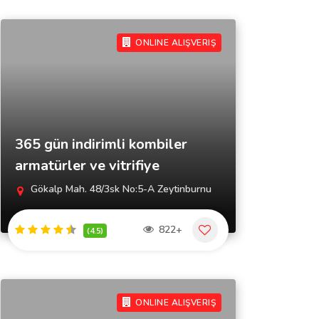
ONLINE ALIŞVERIŞ
365 gün indirimli kombiler
armatürler ve vitrifiye
Gökalp Mah. 48/3sk No:5-A Zeytinburnu
822+
(4.5)
ONLINE ALIŞVERIŞ