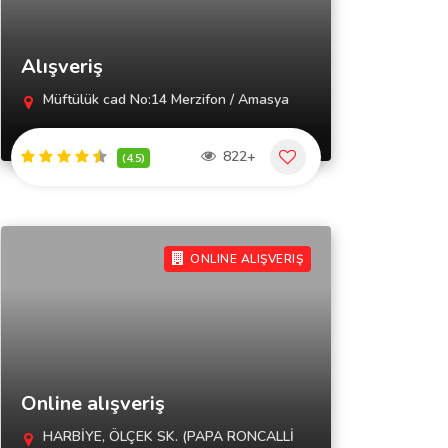
Alışveriş
Müftülük cad No:14 Merzifon / Amasya
822+
(4.5)
ONLINE ALIŞVERIŞ
Online alışveriş
HARBİYE, ÖLÇEK SK. (PAPA RONCALLİ