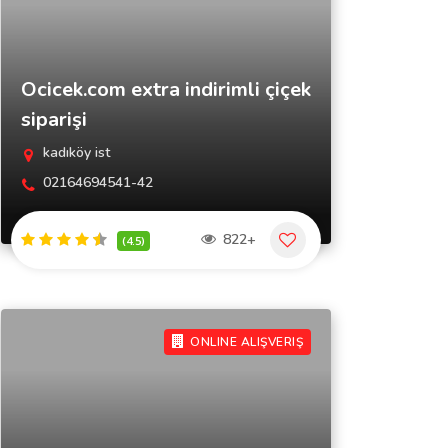
Ocicek.com extra indirimli çiçek
siparişi
kadıköy ist
02164694541-42
822+
(4.5)
ONLINE ALIŞVERIŞ