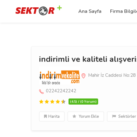
Ana Sayfa
Firma Bilgil
indirimli ve kaliteli alışver
Mahir İz Caddesi No:28
02242242242
(4.5) / (0 Yorum)
Harita
Yorum Ekle
Sektörler