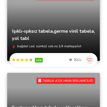
Işıklı-ışıksız tabela,germe vinil tabela,
yol tabl
bağdat cad. sümbül sok.no.1/4 maltepe/ist
822+
(4.5)
TABELA-ACIK HAVA REKLAMCILIĞI