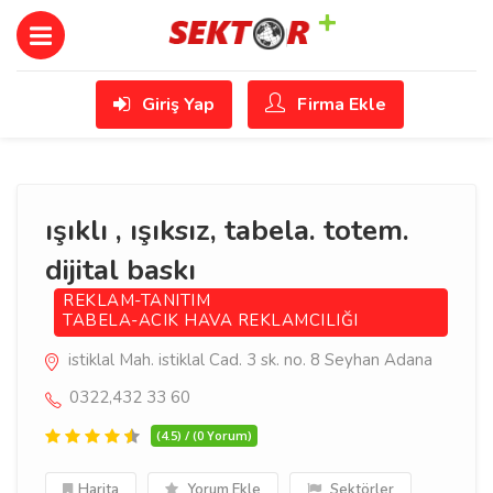
Giriş Yap
Firma Ekle
ışıklı , ışıksız, tabela. totem.
dijital baskı
REKLAM-TANITIM
TABELA-ACIK HAVA REKLAMCILIĞI
istiklal Mah. istiklal Cad. 3 sk. no. 8 Seyhan Adana
0322,432 33 60
(4.5) / (0 Yorum)
Harita
Yorum Ekle
Sektörler