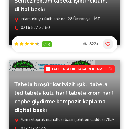
Sentez reklam tabela, ışıklı reklam,
dijital baskı
ıhlamurkuyu fatih sok no: 28 Ümraniye . İST
0216 527 22 60
822+
(4.5)
TABELA-ACIK HAVA REKLAMCILIĞI
Tabela broşür kartvizit ışıklı tabela
led tabela kutu harf tabela krom harf
cephe giydirme kompozit kaplama
digital baskı
/kırmızıtoprak mahallesi basınşehitleri caddesi 78/A
02222255545