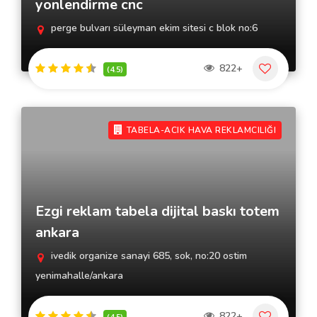
yonlendirme cnc
perge bulvarı süleyman ekim sitesi c blok no:6
822+
(4.5)
TABELA-ACIK HAVA REKLAMCILIĞI
Ezgi reklam tabela dijital baskı totem
ankara
ivedik organize sanayi 685, sok, no:20 ostim
yenimahalle/ankara
822+
(4.5)