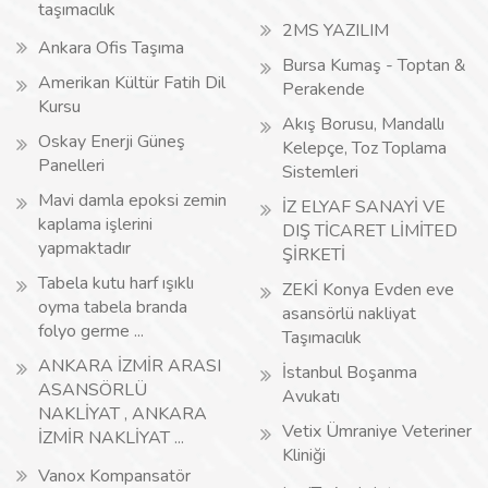
taşımacılık
2MS YAZILIM
Ankara Ofis Taşıma
Bursa Kumaş - Toptan &
Amerikan Kültür Fatih Dil
Perakende
Kursu
Akış Borusu, Mandallı
Oskay Enerji Güneş
Kelepçe, Toz Toplama
Panelleri
Sistemleri
Mavi damla epoksi zemin
İZ ELYAF SANAYİ VE
kaplama işlerini
DIŞ TİCARET LİMİTED
yapmaktadır
ŞİRKETİ
Tabela kutu harf ışıklı
ZEKİ Konya Evden eve
oyma tabela branda
asansörlü nakliyat
folyo germe ...
Taşımacılık
ANKARA İZMİR ARASI
İstanbul Boşanma
ASANSÖRLÜ
Avukatı
NAKLİYAT , ANKARA
Vetix Ümraniye Veteriner
İZMİR NAKLİYAT ...
Kliniği
Vanox Kompansatör