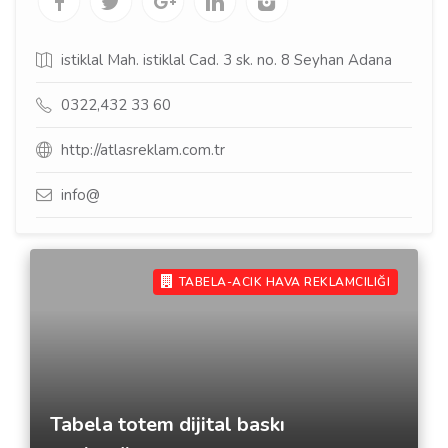
istiklal Mah. istiklal Cad. 3 sk. no. 8 Seyhan Adana
0322,432 33 60
http://atlasreklam.com.tr
info@
TABELA-ACIK HAVA REKLAMCILIĞI
Tabela totem dijital baskı