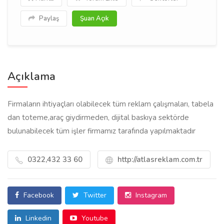
Paylaş
Şuan Açık
Açıklama
Firmaların ihtiyaçları olabilecek tüm reklam çalışmaları, tabela
dan toteme,araç giydirmeden, dijital baskıya sektörde
bulunabilecek tüm işler firmamız tarafında yapılmaktadır
0322,432 33 60
http://atlasreklam.com.tr
Facebook
Twitter
Instagram
Linkedin
Youtube