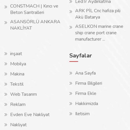
LedTr Aydınlatma
CONSTMACH | Kırıcı ve
ARK PİL Cnc hafıza pili
Beton Santralleri
Akü Batarya
ASANSÖRLÜ ANKARA
ASELKON marine crane
NAKLİYAT
ship crane port crane
manufacturer ...
inşaat
Sayfalar
Mobilya
Ana Sayfa
Makina
Firma Bilgileri
Tekstil
Firma Ekle
Web Tasarım
Hakkimizda
Reklam
Iletisim
Evden Eve Nakliyat
Nakliyat