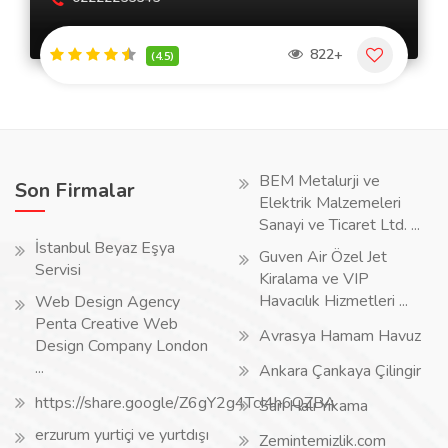
822+
(4.5)
BEM Metalurji ve
Son Firmalar
Elektrik Malzemeleri
Sanayi ve Ticaret Ltd. ...
İstanbul Beyaz Eşya
Guven Air Özel Jet
Servisi
Kiralama ve VIP
Havacılık Hizmetleri ...
Web Design Agency
Penta Creative Web
Avrasya Hamam Havuz
Design Company London
...
Ankara Çankaya Çilingir
https://share.google/Z6gY2g4TcI4h6QZBA
Sarı Halı Yıkama
erzurum yurtiçi ve yurtdışı
Zemintemizlik.com