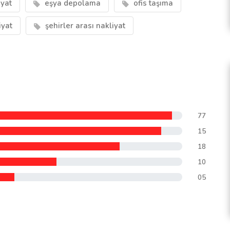
yat
eşya depolama
ofis taşıma
iyat
şehirler arası nakliyat
77
15
18
10
05