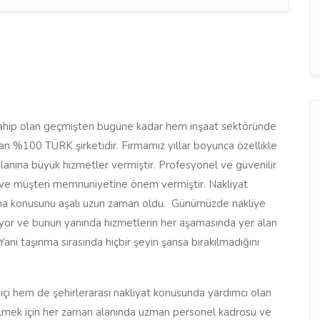
sahip olan geçmişten bugüne kadar hem inşaat sektöründe
an %100 TÜRK şirketidir. Firmamız yıllar boyunca özellikle
alanına büyük hizmetler vermiştir. Profesyonel ve güvenilir
i iş ve müşteri memnuniyetine önem vermiştir. Nakliyat
şıma konusunu aşalı uzun zaman oldu. Günümüzde nakliye
liyor ve bunun yanında hizmetlerin her aşamasında yer alan
ani taşınma sırasında hiçbir şeyin şansa bırakılmadığını
 içi hem de şehirlerarası nakliyat konusunda yardımcı olan
ebilmek için her zaman alanında uzman personel kadrosu ve