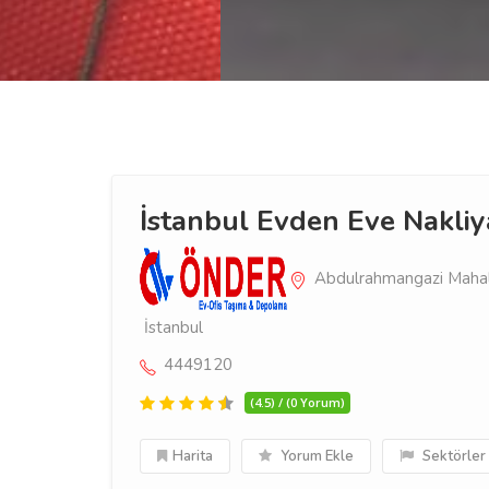
İstanbul Evden Eve Nakli
Abdulrahmangazi Mahall
İstanbul
4449120
(4.5) / (0 Yorum)
Harita
Yorum Ekle
Sektörler