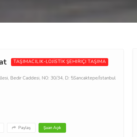
yat
TAŞIMACILIK-LOJİSTİK
ŞEHIRIÇI TAŞIMA
esi, Bedir Caddesi, NO: 30/34, D: 5Sancaktepe/İstanbul
Paylaş
Şuan Açık