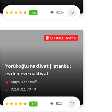
822+
(4.5)
ŞEHIRIÇI TAŞIMA
Yörükoğlu nakliyat | istanbul
evden eve nakliyat
atayolu cad.no:71
0216 311 70 40
822+
(4.5)