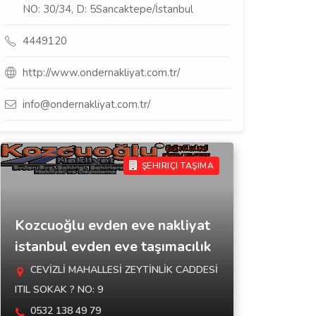
NO: 30/34, D: 5Sancaktepe/İstanbul
4449120
http://www.ondernakliyat.com.tr/
info@ondernakliyat.com.tr/
ŞEHIRIÇI TAŞIMA
Kozcuoğlu evden eve nakliyat
istanbul evden eve taşımacılık
CEVİZLİ MAHALLESİ ZEYTİNLİK CADDESİ
ITIL SOKAK ? NO: 9
0532 138 49 79