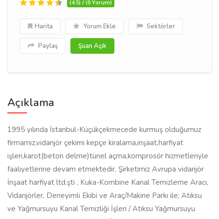
(4.5) / (0 Yorum)
Harita
Yorum Ekle
Sektörler
Paylaş
Şuan Açık
Açıklama
1995 yılında İstanbul-Küçükçekmecede kurmuş olduğumuz
firmamız,vidanjör çekimi kepçe kiralama,inşaat,harfiyat
işleri,karot(beton delme)tünel açma,komprosör hizmetleriyle
faaliyetlerine devam etmektedir. Şirketimiz Avrupa vidanjör
İnşaat harfiyat ltd.şti , Kuka-Kombine Kanal Temizleme Aracı,
Vidanjörler, Deneyimli Ekibi ve Araç/Makine Parkı ile; Atıksu
ve Yağmursuyu Kanal Temizliği İşleri / Atıksu Yağmursuyu