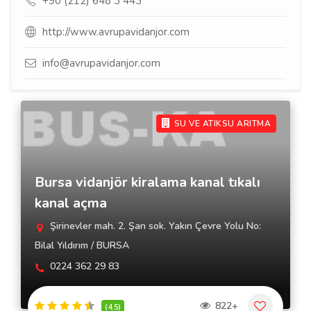
+90 (212) 648 3 443
http://www.avrupavidanjor.com
info@avrupavidanjor.com
SU VE ATIKSU ARITMA
Bursa vidanjör kiralama kanal tıkalı
kanal açma
Şirinevler mah. 2. Şan sok. Yakın Çevre Yolu No:
Bilal Yıldırım / BURSA
0224 362 29 83
822+
(4.5)