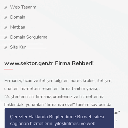
Web Tasarım
Domain
Matbaa
Domain Sorgulama
Site Kur
www.sektor.gen.tr Firma Rehberi!
Firmanızı; ticari ve iletişim bilgileri, adres krokisi, iletişim,
ürünleri, hizmetleri, resimleri, firma tanıtım yazısı, ...
Müşterilerinizin; firmanız, ürünleriniz ve hizmetleriniz
hakkındaki yorumları "firmanıza özel" tanıtım sayfasında
toplanarak ürünlerinizi, hizmetlerinizi, internette "sizi arayan"
Çerezler Hakkında Bilgilendirme Bu web sitesi
yeni müşterilerinize www.sektor.gen.tr aracılığı ile ücretsiz
sağlanan hizmetlerin iyileştirilmesi ve web