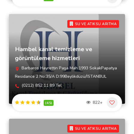
SU VE ATIKSU ARITMA
Hambel kanal temizleme ve
görüntüleme hizmetleri
Barbaros Hayrettin Paşa Mah.1993 SokakPapatya
Residance 2 No:35/A D:99Beylikdüzü/İSTANBUL
(0212) 852 11 89 Tel
822+
(4.5)
SU VE ATIKSU ARITMA