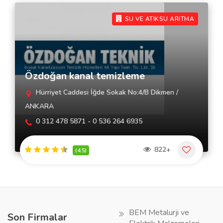
SU VE ATIKSU ARITMA
Özdoğan kanal temizleme
Hürriyet Caddesi İğde Sokak No:4/B Dikmen /
ANKARA
0 312 478 5871 - 0 536 264 6935
822+
(4.5)
BEM Metalurji ve
Son Firmalar