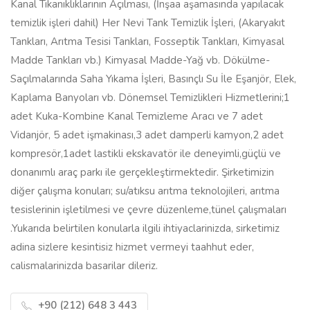
Kanal Tıkanıklıklarının Açılması, (İnşaa aşamasında yapılacak
temizlik işleri dahil) Her Nevi Tank Temizlik İşleri, (Akaryakıt
Tankları, Arıtma Tesisi Tankları, Fosseptik Tankları, Kimyasal
Madde Tankları vb.) Kimyasal Madde-Yağ vb. Dökülme-
Saçılmalarında Saha Yıkama İşleri, Basınçlı Su İle Eşanjör, Elek,
Kaplama Banyoları vb. Dönemsel Temizlikleri Hizmetlerini;1
adet Kuka-Kombine Kanal Temizleme Aracı ve 7 adet
Vidanjör, 5 adet işmakinası,3 adet damperli kamyon,2 adet
kompresör,1adet lastikli ekskavatör ile deneyimli,güçlü ve
donanımlı araç parkı ile gerçekleştirmektedir. Şirketimizin
diğer çalışma konuları; su/atıksu arıtma teknolojileri, arıtma
tesislerinin işletilmesi ve çevre düzenleme,tünel çalışmaları
.Yukarıda belirtilen konularla ilgili ihtiyaclarinizda, sirketimiz
adina sizlere kesintisiz hizmet vermeyi taahhut eder,
calismalarinizda basarilar dileriz.
+90 (212) 648 3 443