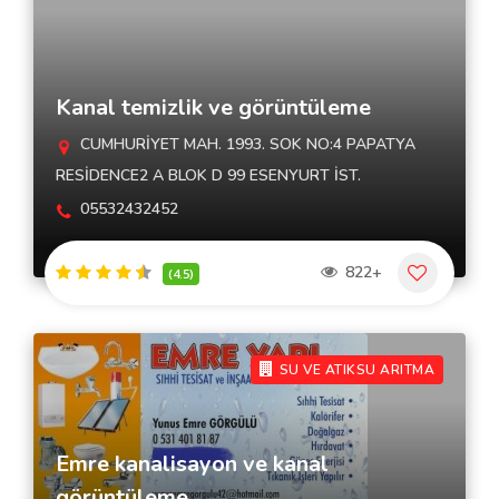
Kanal temizlik ve görüntüleme
CUMHURİYET MAH. 1993. SOK NO:4 PAPATYA
RESİDENCE2 A BLOK D 99 ESENYURT İST.
05532432452
822+
(4.5)
SU VE ATIKSU ARITMA
Emre kanalisayon ve kanal
görüntüleme