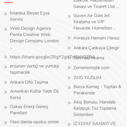
Elektrik Malzemeleri
Sanayi ve Ticaret Ltd. ...
İstanbul Beyaz Eşya
Guven Air Özel Jet
Servisi
Kiralama ve VIP
Havacılık Hizmetleri ...
Web Design Agency
Penta Creative Web
Avrasya Hamam Havuz
Design Company London
...
Ankara Çankaya Çilingir
https://share.google/Z6gY2g4TcI4h6QZBA
Sarı Halı Yıkama
erzurum yurtiçi ve yurtdışı
Zemintemizlik.com
taşımacılık
2MS YAZILIM
Ankara Ofis Taşıma
Bursa Kumaş - Toptan &
Amerikan Kültür Fatih Dil
Perakende
Kursu
Akış Borusu, Mandallı
Oskay Enerji Güneş
Kelepçe, Toz Toplama
Panelleri
Sistemleri
Mavi damla epoksi zemin
İZ ELYAF SANAYİ VE