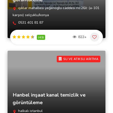
ışıklar mahallesi yeğenoglu caddesi no:26/c (a-101
karşısı) selçuklu/konya
0531 401 81 87
822+
(4.5)
SU VE ATIKSU ARITMA
Hanbel inşaat kanal temizlik ve
görüntüleme
halkalı istanbul