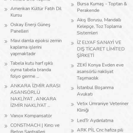
Bursa Kumaş - Toptan &
Amerikan Kültür Fatih Dil
Perakende
Kursu
Akış Borusu, Mandallı
Oskay Enerji Güneş
Kelepçe, Toz Toplama
Panelleri
Sistemleri
Mavi damla epoksi zemin
İZ ELYAF SANAYİ VE
kaplama işlerini
DIŞ TİCARET LİMİTED
yapmaktadır
ŞİRKETİ
Tabela kutu harf ışıklı
ZEKİ Konya Evden eve
oyma tabela branda
asansörlü nakliyat
folyo germe ...
Taşımacılık
ANKARA İZMİR ARASI
İstanbul Boşanma
ASANSÖRLÜ
Avukatı
NAKLİYAT , ANKARA
Vetix Ümraniye Veteriner
İZMİR NAKLİYAT ...
Kliniği
Vanox Kompansatör
LedTr Aydınlatma
CONSTMACH | Kırıcı ve
ARK PİL Cnc hafıza pili
Beton Santralleri