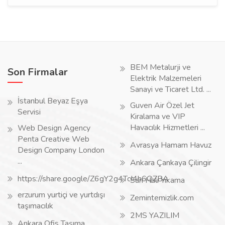
BEM Metalurji ve
Son Firmalar
Elektrik Malzemeleri
Sanayi ve Ticaret Ltd. ...
İstanbul Beyaz Eşya
Guven Air Özel Jet
Servisi
Kiralama ve VIP
Havacılık Hizmetleri ...
Web Design Agency
Penta Creative Web
Avrasya Hamam Havuz
Design Company London
...
Ankara Çankaya Çilingir
https://share.google/Z6gY2g4TcI4h6QZBA
Sarı Halı Yıkama
erzurum yurtiçi ve yurtdışı
Zemintemizlik.com
taşımacılık
2MS YAZILIM
Ankara Ofis Taşıma