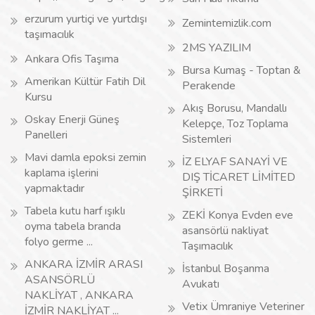
erzurum yurtiçi ve yurtdışı
Zemintemizlik.com
taşımacılık
2MS YAZILIM
Ankara Ofis Taşıma
Bursa Kumaş - Toptan &
Amerikan Kültür Fatih Dil
Perakende
Kursu
Akış Borusu, Mandallı
Oskay Enerji Güneş
Kelepçe, Toz Toplama
Panelleri
Sistemleri
Mavi damla epoksi zemin
İZ ELYAF SANAYİ VE
kaplama işlerini
DIŞ TİCARET LİMİTED
yapmaktadır
ŞİRKETİ
Tabela kutu harf ışıklı
ZEKİ Konya Evden eve
oyma tabela branda
asansörlü nakliyat
folyo germe ...
Taşımacılık
ANKARA İZMİR ARASI
İstanbul Boşanma
ASANSÖRLÜ
Avukatı
NAKLİYAT , ANKARA
Vetix Ümraniye Veteriner
İZMİR NAKLİYAT ...