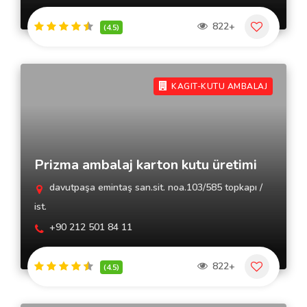
822+
(4.5)
KAGIT-KUTU AMBALAJ
Prizma ambalaj karton kutu üretimi
davutpaşa emintaş san.sit. noa.103/585 topkapı /
ist.
+90 212 501 84 11
822+
(4.5)