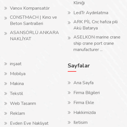
Kliniği
Vanox Kompansatör
LedTr Aydınlatma
CONSTMACH | Kırıcı ve
ARK PİL Cnc hafıza pili
Beton Santralleri
Akü Batarya
ASANSÖRLÜ ANKARA
ASELKON marine crane
NAKLİYAT
ship crane port crane
manufacturer ...
inşaat
Sayfalar
Mobilya
Ana Sayfa
Makina
Firma Bilgileri
Tekstil
Firma Ekle
Web Tasarım
Hakkimizda
Reklam
Iletisim
Evden Eve Nakliyat