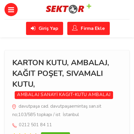
Giriş Yap
Firma Ekle
KARTON KUTU, AMBALAJ,
KAĞIT POŞET, SIVAMALI
KUTU,
AMBALAJ SANAYİ
KAGIT-KUTU AMBALAJ
davutpaşa cad. davutpaşaemintaş san.sit
no;103/585 topkapı / ist İstanbul
0212 501 84 11