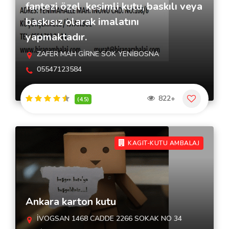
fantezi özel kesimli kutu, baskılı veya
baskısız olarak imalatını
yapmaktadır.
ZAFER MAH GİRNE SOK YENİBOSNA
05547123584
822+
(4.5)
KAGIT-KUTU AMBALAJ
Ankara karton kutu
İVOGSAN 1468 CADDE 2266 SOKAK NO 34