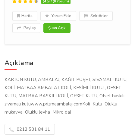
(4.5) / (0 Yorum)
Harita
Yorum Ekle
Sektörler
Paylaş
Şuan Açık
Açıklama
KARTON KUTU, AMBALAJ, KAĞIT POŞET, SIVAMALI KUTU,
KOLİ. MATBAA.AMBALAJ, KOLİ, KESİMLİ KUTU , OFSET
KUTU, MATBAA BASKILI KOLİ, OFSET KUTU, Ofset baskılı
sıvamalı kutuwww.prizmaambalaj.comKoli  Kutu  Oluklu
mukavva  Oluklu levha  Mikro dal
0212 501 84 11