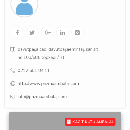
davutpaşa cad. davutpaşaemintaş san.sit
no;103/585 topkapı / ist
0212 501 84 11
http://www.prizmaambalaj.com
info@prizmaambalaj.com
KAGIT-KUTU AMBALAJ