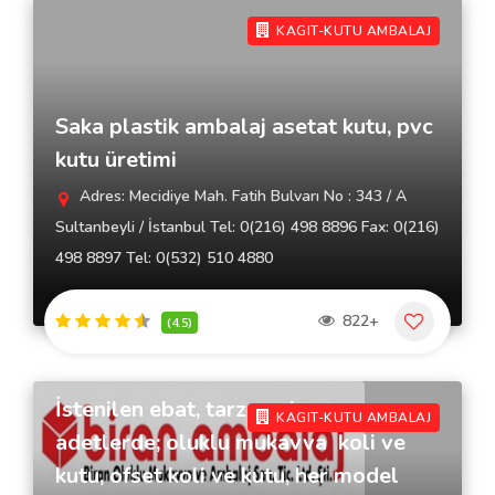
KAGIT-KUTU AMBALAJ
Saka plastik ambalaj asetat kutu, pvc
kutu üretimi
Adres: Mecidiye Mah. Fatih Bulvarı No : 343 / A
Sultanbeyli / İstanbul Tel: 0(216) 498 8896 Fax: 0(216)
498 8897 Tel: 0(532) 510 4880
822+
(4.5)
İstenilen ebat, tarz, renk ve
KAGIT-KUTU AMBALAJ
adetlerde; oluklu mukavva koli ve
kutu, ofset koli ve kutu, her model