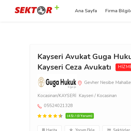
Ana Sayfa
Firma Bilgil
Kayseri Avukat Guga Huku
Kayseri Ceza Avukatı
HİZM
Gevher Nesibe Mahalles
Kocasinan/KAYSERİ Kayseri / Kocasinan
05524021328
(4.5) / (0 Yorum)
Harita
Yorum Ekle
Sektörler