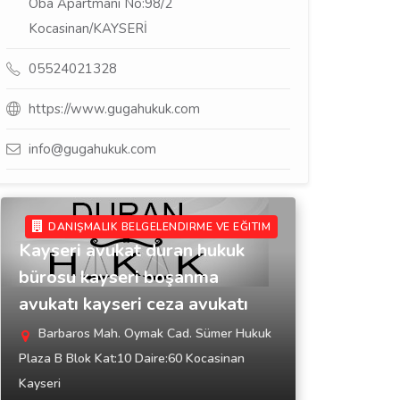
Oba Apartmanı No:98/2
Kocasinan/KAYSERİ
05524021328
https://www.gugahukuk.com
info@gugahukuk.com
DANIŞMALIK BELGELENDIRME VE EĞITIM
Kayseri avukat duran hukuk
bürosu kayseri boşanma
avukatı kayseri ceza avukatı
Barbaros Mah. Oymak Cad. Sümer Hukuk
Plaza B Blok Kat:10 Daire:60 Kocasinan
Kayseri