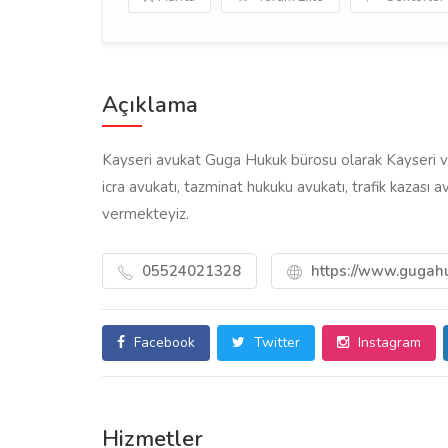
Açıklama
Kayseri avukat Guga Hukuk bürosu olarak Kayseri ve 
icra avukatı, tazminat hukuku avukatı, trafik kazası a
vermekteyiz.
05524021328
https://www.gugah
Facebook
Twitter
Instagram
Hizmetler