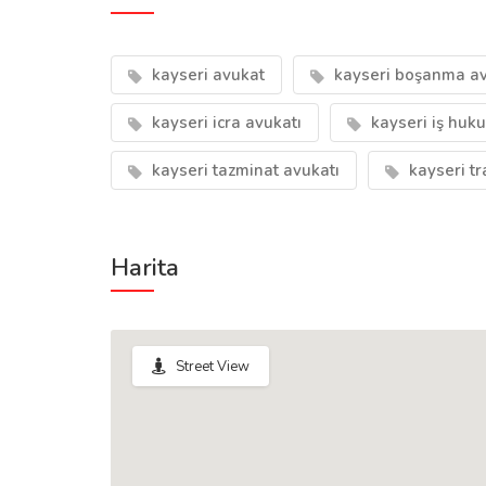
kayseri avukat
kayseri boşanma av
kayseri icra avukatı
kayseri iş huku
kayseri tazminat avukatı
kayseri tr
Harita
Street View