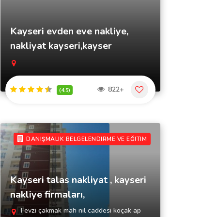
Kayseri evden eve nakliye,
nakliyat kayseri,kayser
822+
(4.5)
DANIŞMALIK BELGELENDIRME VE EĞITIM
Kayseri talas nakliyat , kayseri
nakliye firmaları,
Fevzi çakmak mah nil caddesi koçak ap