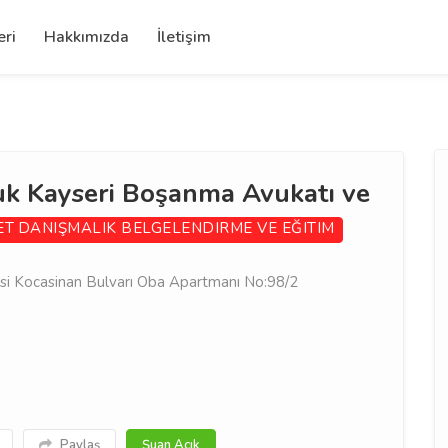
eri
Hakkımızda
İletişim
k Kayseri Boşanma Avukatı ve
ET
DANIŞMALIK BELGELENDIRME VE EĞITIM
i Kocasinan Bulvarı Oba Apartmanı No:98/2
Paylaş
Şuan Açık