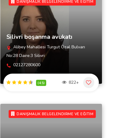
DANIŞMALIK BELGELENDIRME VE EĞITIM
Silivri boşanma avukatı
Alibey Mahallesi Turgut Özal Bulvarı
No:28 Daire:3 Silivri
02127280600
822+
(4.5)
DANIŞMALIK BELGELENDIRME VE EĞITIM