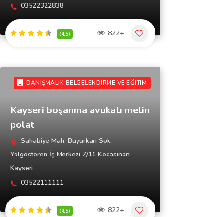
03522322838
822+
(4.5)
DANIŞMALIK BELGELENDIRME VE EĞITIM
Kayseri boşanma avukatı metin
polat
Sahabiye Mah. Buyurkan Sok.
Yolgösteren İş Merkezi 7/11 Kocasinan
Kayseri
03522111111
822+
(4.5)