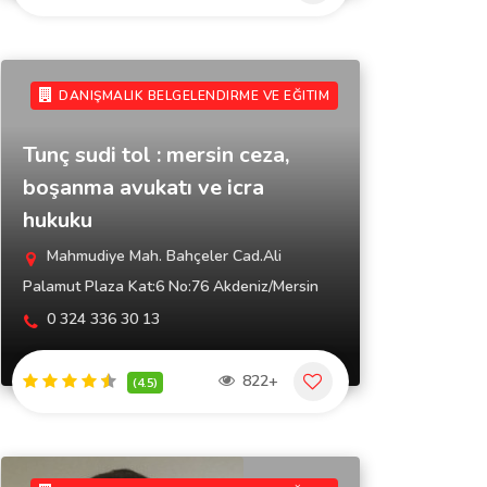
DANIŞMALIK BELGELENDIRME VE EĞITIM
Tunç sudi tol : mersin ceza,
boşanma avukatı ve icra
hukuku
Mahmudiye Mah. Bahçeler Cad.Ali
Palamut Plaza Kat:6 No:76 Akdeniz/Mersin
0 324 336 30 13
822+
(4.5)