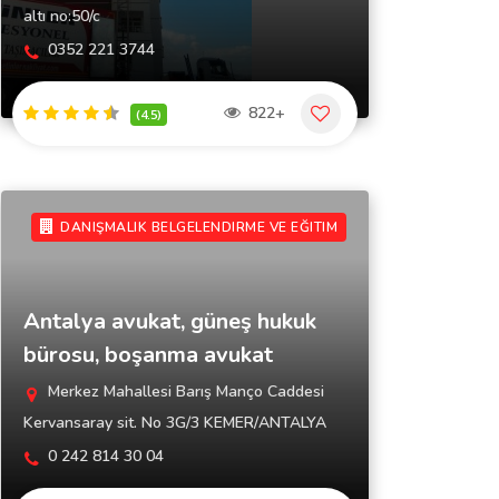
altı no:50/c
0352 221 3744
822+
(4.5)
DANIŞMALIK BELGELENDIRME VE EĞITIM
Antalya avukat, güneş hukuk
bürosu, boşanma avukat
Merkez Mahallesi Barış Manço Caddesi
Kervansaray sit. No 3G/3 KEMER/ANTALYA
0 242 814 30 04