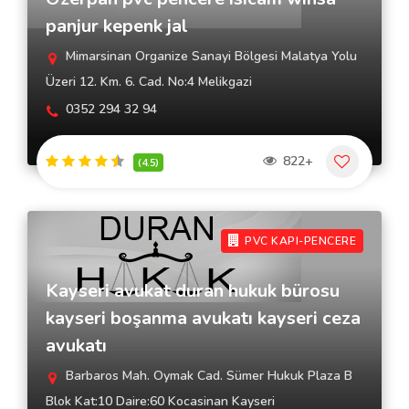
panjur kepenk jal
Mimarsinan Organize Sanayi Bölgesi Malatya Yolu
Üzeri 12. Km. 6. Cad. No:4 Melikgazi
0352 294 32 94
822+
(4.5)
PVC KAPI-PENCERE
Kayseri avukat duran hukuk bürosu
kayseri boşanma avukatı kayseri ceza
avukatı
Barbaros Mah. Oymak Cad. Sümer Hukuk Plaza B
Blok Kat:10 Daire:60 Kocasinan Kayseri