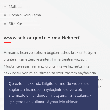
Matbaa
Domain Sorgulama
Site Kur
www.sektor.gen.tr Firma Rehberi!
Firmanızı; ticari ve iletişim bilgileri, adres krokisi, iletişim,
ürünleri, hizmetleri, resimleri, firma tanıtım yazısı, ...
Müşterilerinizin; firmanız, ürünleriniz ve hizmetleriniz
hakkındaki yorumları "firmanıza özel" tanıtım sayfasında
toplanarak ürünlerinizi, hizmetlerinizi, internette "sizi arayan"
Çerezler Hakkında Bilgilendirme Bu web sitesi
yeni müşterilerinize www.sektor.gen.tr aracılığı ile ücretsiz
sağlanan hizmetlerin iyileştirilmesi ve web
gösterilir.
sitemizde en iyi deneyimi yaşamanızı sağlamak
için çerezleri kullanır.
Ayrıntı için tıklayın