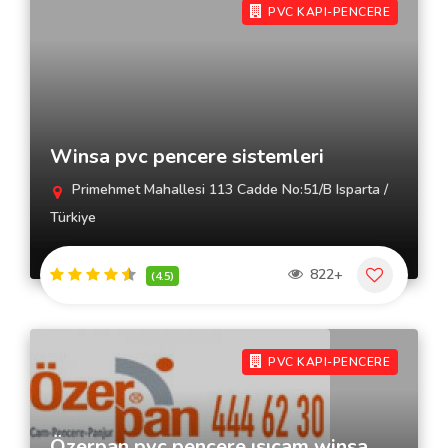
PVC KAPI-PENCERE
Winsa pvc pencere sistemleri
Primehmet Mahallesi 113 Cadde No:51/B Isparta /
Türkiye
822+
(4.5)
PVC KAPI-PENCERE
Özerpan pvc pencere ısıcam winsa