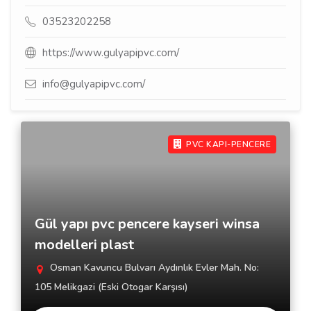
03523202258
https://www.gulyapipvc.com/
info@gulyapipvc.com/
PVC KAPI-PENCERE
Gül yapı pvc pencere kayseri winsa
modelleri plast
Osman Kavuncu Bulvarı Aydınlık Evler Mah. No:
105 Melikgazi (Eski Otogar Karşısı)