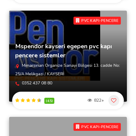
PVC KAPI-PENCERE
Mspendor kayseri egepen pvc kapı
pencere sistemler
Mimarsinan Organize Sanayi Bölgesi 13. cadde No:
25/A Melikgazi / KAYSERİ
0352 437 08 80
822+
(4.5)
PVC KAPI-PENCERE