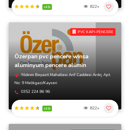
822+
(4.5)
PVC KAPI-PENCERE
Özerpan pvc pencere winsa
aluminyum pencere alümin
Yıldırım Beyazıt Mahallesi Arif Caddesi Ardıç Apt.
No: 9 Melikgazi/Kayseri
0352 224 86 96
822+
(4.5)