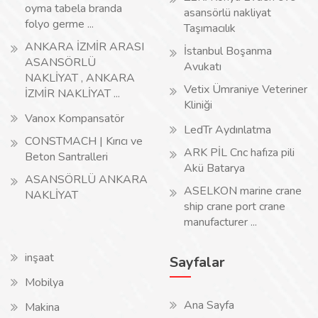
oyma tabela branda
asansörlü nakliyat
folyo germe ...
Taşımacılık
ANKARA İZMİR ARASI
İstanbul Boşanma
ASANSÖRLÜ
Avukatı
NAKLİYAT , ANKARA
Vetix Ümraniye Veteriner
İZMİR NAKLİYAT ...
Kliniği
Vanox Kompansatör
LedTr Aydınlatma
CONSTMACH | Kırıcı ve
ARK PİL Cnc hafıza pili
Beton Santralleri
Akü Batarya
ASANSÖRLÜ ANKARA
ASELKON marine crane
NAKLİYAT
ship crane port crane
manufacturer ...
inşaat
Sayfalar
Mobilya
Ana Sayfa
Makina