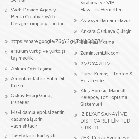
Servisi
Kiralama ve VIP
Havacılık Hizmetleri ...
Web Design Agency
Penta Creative Web
Avrasya Hamam Havuz
Design Company London
...
Ankara Çankaya Çilingir
https://share.google/Z6gY2g4TcI4h6QZBA
Sarı Halı Yıkama
erzurum yurtiçi ve yurtdışı
Zemintemizlik.com
taşımacılık
2MS YAZILIM
Ankara Ofis Taşıma
Bursa Kumaş - Toptan &
Amerikan Kültür Fatih Dil
Perakende
Kursu
Akış Borusu, Mandallı
Oskay Enerji Güneş
Kelepçe, Toz Toplama
Panelleri
Sistemleri
Mavi damla epoksi zemin
İZ ELYAF SANAYİ VE
kaplama işlerini
DIŞ TİCARET LİMİTED
yapmaktadır
ŞİRKETİ
Tabela kutu harf ışıklı
ZEKİ Konya Evden eve