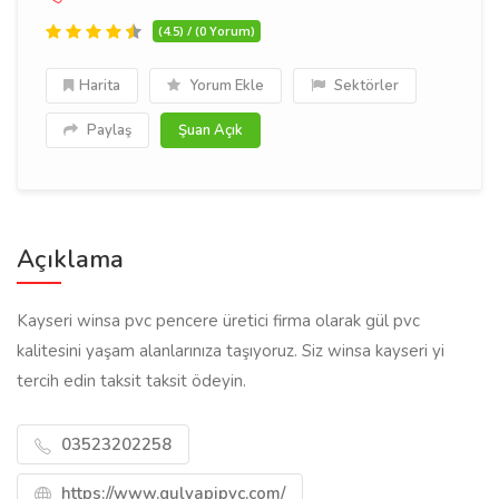
(4.5) / (0 Yorum)
Harita
Yorum Ekle
Sektörler
Paylaş
Şuan Açık
Açıklama
Kayseri winsa pvc pencere üretici firma olarak gül pvc
kalitesini yaşam alanlarınıza taşıyoruz. Siz winsa kayseri yi
tercih edin taksit taksit ödeyin.
03523202258
https://www.gulyapipvc.com/