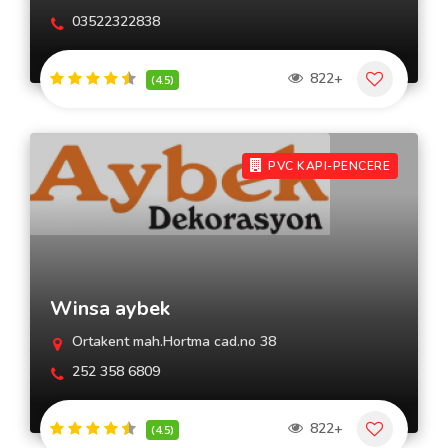
03522322838
822+
(4.5)
PVC KAPI-PENCERE
Winsa aybek
Ortakent mah.Hortma cad.no 38
252 358 6809
822+
(4.5)