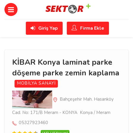
Giriş Yap
Firma Ekle
KİBAR Konya laminat parke
döşeme parke zemin kaplama
MOBİLYA SANAYİ
Bahçeşehir Mah. Hasanköy
Cad. No: 171/B Meram - KONYA Konya / Meram
05327923460
(4.5) / (0 Yorum)