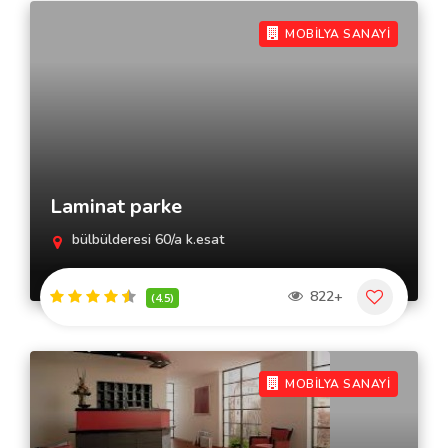
MOBİLYA SANAYİ
Laminat parke
bülbülderesi 60/a k.esat
822+
(4.5)
MOBİLYA SANAYİ