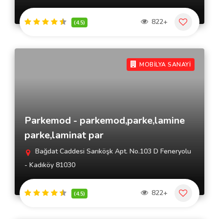
822+
(4.5)
MOBİLYA SANAYİ
Parkemod - parkemod,parke,lamine
parke,laminat par
Bağdat Caddesi Sarıköşk Apt. No.103 D Feneryolu
- Kadıköy 81030
822+
(4.5)