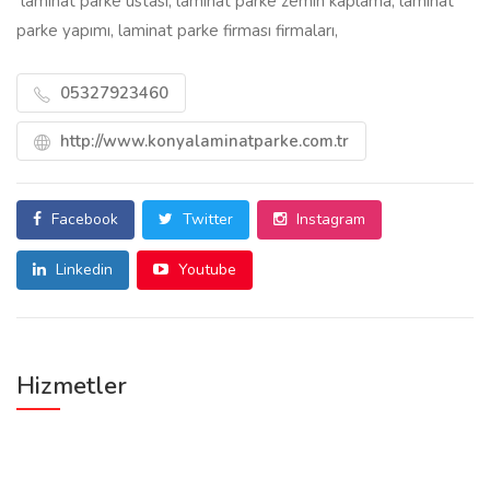
laminat parke ustası, laminat parke zemin kaplama, laminat
parke yapımı, laminat parke firması firmaları,
05327923460
http://www.konyalaminatparke.com.tr
Facebook
Twitter
Instagram
Linkedin
Youtube
Hizmetler