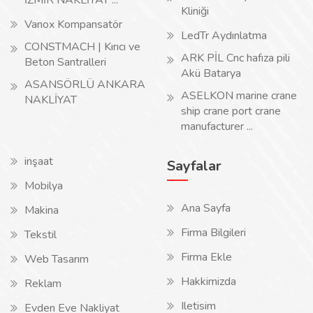
İZMİR NAKLİYAT ...
Kliniği
Vanox Kompansatör
LedTr Aydınlatma
CONSTMACH | Kırıcı ve
ARK PİL Cnc hafıza pili
Beton Santralleri
Akü Batarya
ASANSÖRLÜ ANKARA
ASELKON marine crane
NAKLİYAT
ship crane port crane
manufacturer ...
inşaat
Sayfalar
Mobilya
Ana Sayfa
Makina
Firma Bilgileri
Tekstil
Firma Ekle
Web Tasarım
Hakkimizda
Reklam
Iletisim
Evden Eve Nakliyat