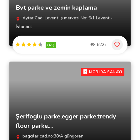
Bvt parke ve zemin kaplama
Aytar Cad. Levent İş merkezi No: 6/1 Levent -
İstanbul
822+
(4.5)
MOBİLYA SANAYİ
Şerifoglu parke,egger parke,trendy
floor parke....
bagcılar cad.no:38/A güngören