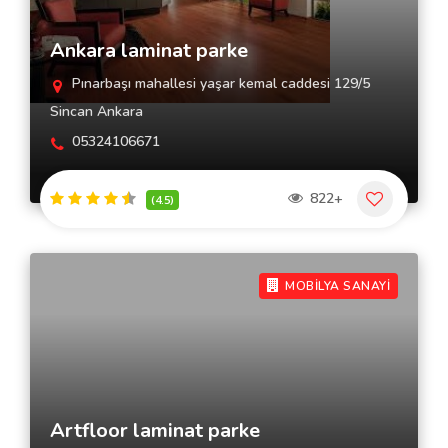
Ankara laminat parke
Pınarbaşı mahallesi yaşar kemal caddesi 129/5
Sincan Ankara
05324106671
822+
(4.5)
MOBİLYA SANAYİ
Artfloor laminat parke