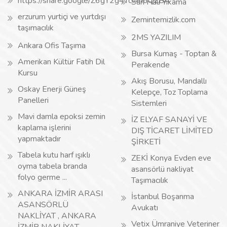
https://share.google/Z6gY2g4TcI4h6QZBA
Sarı Halı Yıkama
erzurum yurtiçi ve yurtdışı
Zemintemizlik.com
taşımacılık
2MS YAZILIM
Ankara Ofis Taşıma
Bursa Kumaş - Toptan &
Amerikan Kültür Fatih Dil
Perakende
Kursu
Akış Borusu, Mandallı
Oskay Enerji Güneş
Kelepçe, Toz Toplama
Panelleri
Sistemleri
Mavi damla epoksi zemin
İZ ELYAF SANAYİ VE
kaplama işlerini
DIŞ TİCARET LİMİTED
yapmaktadır
ŞİRKETİ
Tabela kutu harf ışıklı
ZEKİ Konya Evden eve
oyma tabela branda
asansörlü nakliyat
folyo germe ...
Taşımacılık
ANKARA İZMİR ARASI
İstanbul Boşanma
ASANSÖRLÜ
Avukatı
NAKLİYAT , ANKARA
Vetix Ümraniye Veteriner