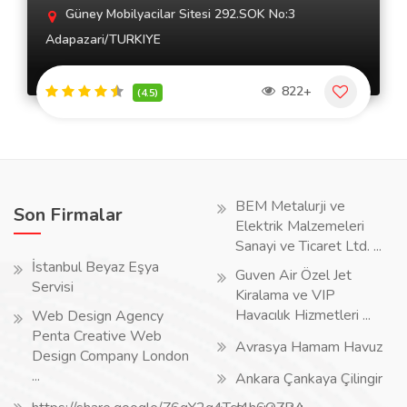
Güney Mobilyacilar Sitesi 292.SOK No:3
Adapazari/TURKIYE
822+
(4.5)
BEM Metalurji ve
Son Firmalar
Elektrik Malzemeleri
Sanayi ve Ticaret Ltd. ...
İstanbul Beyaz Eşya
Guven Air Özel Jet
Servisi
Kiralama ve VIP
Havacılık Hizmetleri ...
Web Design Agency
Penta Creative Web
Avrasya Hamam Havuz
Design Company London
...
Ankara Çankaya Çilingir