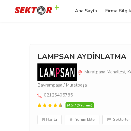
Ana Sayfa
Firma Bilgil
LAMPSAN AYDİNLATMA
Muratpaşa Mahallesi, K
Bayrampaşa / Muratpaşa
02126405735
(4.5) / (0 Yorum)
Harita
Yorum Ekle
Sektörler