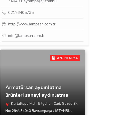
34040 Bayrampaşa/İstanbul
02126405735
http://www.lampsan.com.tr
info@lampsan.com.tr
AYDINLATMA
Armatürsan aydınlatma
ürünleri sanayi aydınlatma
Kartaltepe Mah. Bilgehan Cad. Gözde Sk.
No: 29/A 34040 Bayrampaşa / İSTANBUL