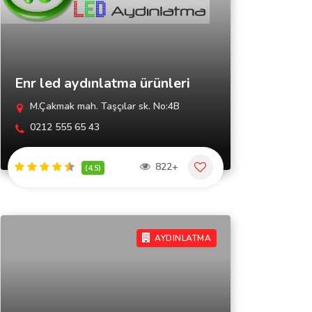
Enr led aydınlatma ürünleri
M.Çakmak mah. Taşçılar sk. No:4B
0212 555 65 43
822+
(4.5)
AYDINLATMA