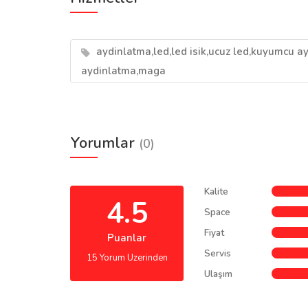
aydinlatma,led,led isik,ucuz led,kuyumcu ay
aydinlatma,maga
Yorumlar
(0)
Kalite
4.5
Space
Fiyat
Puanlar
Servis
15 Yorum Uzerinden
Ulaşım