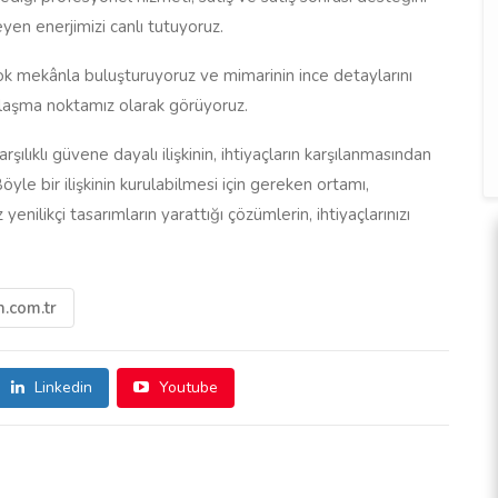
eyen enerjimizi canlı tutuyoruz.
k mekânla buluşturuyoruz ve mimarinin ince detaylarını
lılaşma noktamız olarak görüyoruz.
ılıklı güvene dayalı ilişkinin, ihtiyaçların karşılanmasından
e bir ilişkinin kurulabilmesi için gereken ortamı,
enilikçi tasarımların yarattığı çözümlerin, ihtiyaçlarınızı
.com.tr
Linkedin
Youtube