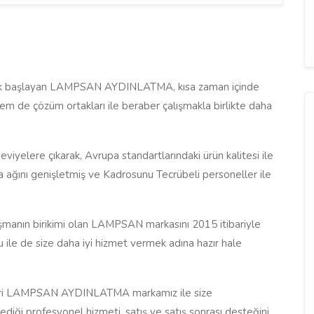
iyerek başlayan LAMPSAN AYDINLATMA, kısa zaman içinde
 de çözüm ortakları ile beraber çalışmakla birlikte daha
eviyelere çıkarak, Avrupa standartlarındaki ürün kalitesi ile
a ağını genişletmiş ve Kadrosunu Tecrübeli personeller ile
manın birikimi olan LAMPSAN markasını 2015 itibariyle
ile de size daha iyi hizmet vermek adına hazır hale
ünleri LAMPSAN AYDINLATMA markamız ile size
ediği profesyonel hizmeti, satış ve satış sonrası desteğini