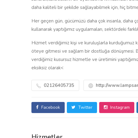
daha kaliteli bir şekilde sağlayabilmek için, hiç bitm
Her geçen gün, gücümüzü daha çok insanla, daha ço
kullanarak yaptığımız uygulamaları, sektördeki fark
Hizmet verdiğimiz kişi ve kuruluşlarla kurduğumuz karş
öteye gitmesi ve sağlam bir dostluğa dönüşmesi. Böyl
verdiğimiz kusursuz hizmetle ve üretimini yaptığımız y
eksiksiz olarak<
02126405735
http://www.lampsan
Facebook
Twitter
Instagram
Hizmetler