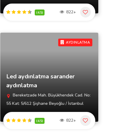
822+
(4.5)
AYDINLATMA
Led aydınlatma sarander
aydınlatma
Bereketzade Mah. Büyükhendek Cad. No:
55 Kat: 5/612 Şişhane Beyoğlu / İstanbul
822+
(4.5)