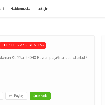
eri
Hakkımızda
İletişim
ELEKTRİK
AYDINLATMA
alaman Sk. 22/a, 34040 Bayrampaşa/İstanbul İstanbul /
Paylaş
Şuan Açık