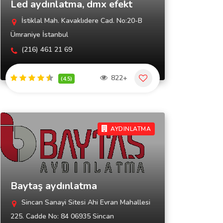
Led aydınlatma, dmx efekt
İstiklal Mah. Kavaklıdere Cad. No:20-B
Ümraniye İstanbul
(216) 461 21 69
822+
(4.5)
AYDINLATMA
Baytaş aydınlatma
Sincan Sanayi Sitesi Ahi Evran Mahallesi
225. Cadde No: 84 06935 Sincan