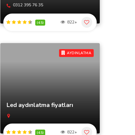
0312 395 76 35
822+
(4.5)
AYDINLATMA
Led aydınlatma fiyatları
822+
(4.5)