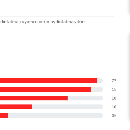
dinlatma,kuyumcu vitrin aydinlatma,vitrin
77
15
18
10
05