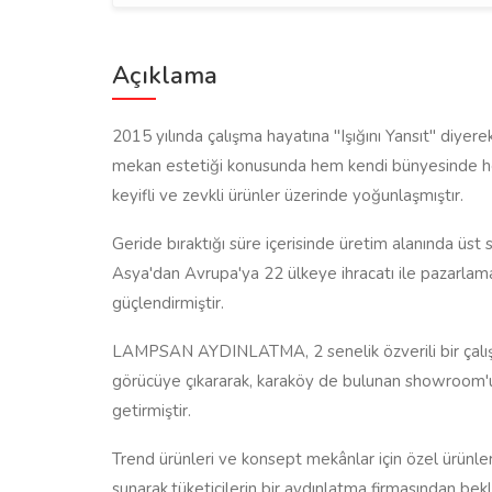
Açıklama
2015 yılında çalışma hayatına "Işığını Yansıt" d
mekan estetiği konusunda hem kendi bünyesinde hem
keyifli ve zevkli ürünler üzerinde yoğunlaşmıştır.
Geride bıraktığı süre içerisinde üretim alanında üst s
Asya'dan Avrupa'ya 22 ülkeye ihracatı ile pazarlam
güçlendirmiştir.
LAMPSAN AYDINLATMA, 2 senelik özverili bir çalış
görücüye çıkararak, karaköy de bulunan showroom'u 
getirmiştir.
Trend ürünleri ve konsept mekânlar için özel ür
sunarak,tüketicilerin bir aydınlatma firmasından bekl