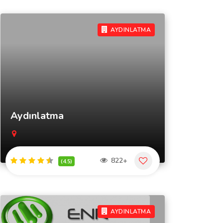
AYDINLATMA
Aydınlatma
822+
(4.5)
AYDINLATMA