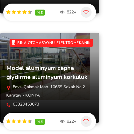
822+
(4.5)
BINA OTOMASYONU-ELEKTROMEKANIK
Model alüminyum cephe
giydirme alüminyum korkuluk
Fevzi Çakmak Mah. 10659 Sokak No:2
Karatay - KONYA
03323453073
822+
(4.5)