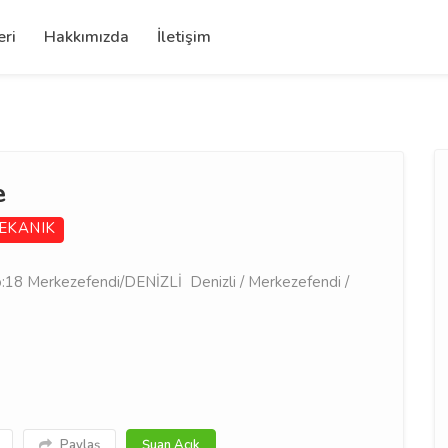
eri
Hakkımızda
İletişim
e
EKANIK
:18 Merkezefendi/DENİZLİ Denizli / Merkezefendi /
Paylaş
Şuan Açık