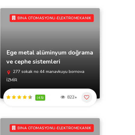
BINA OTOMASYONU-ELEKTROMEKANIK
Ege metal alüminyum doğrama
ve cephe sistemleri
277 sokak no 44 manavkuyu bornova
İZMİR
822+
(4.5)
BINA OTOMASYONU-ELEKTROMEKANIK