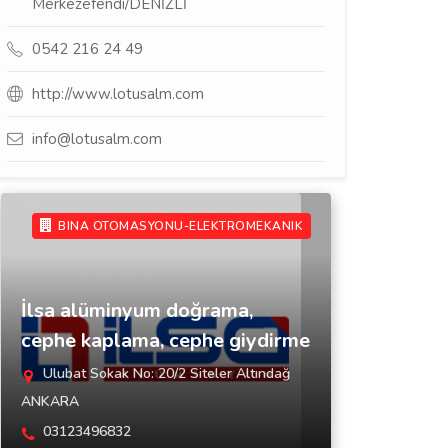
Merkezefendi/DENİZLİ
0542 216 24 49
http://www.lotusalm.com
info@lotusalm.com
BINA OTOMASYONU-ELEKTROMEKANIK
İlsa alüminyum doğrama,
cephe kaplama, cephe giydirme
Ulubat Sokak No: 20/2 Siteler Altındağ
ANKARA
03123496832