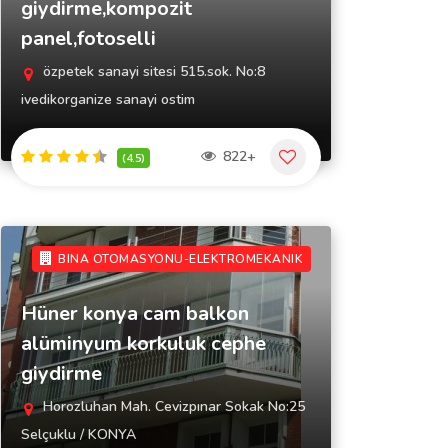
giydirme,kompozit
panel,fotoselli
özpetek sanayi sitesi 515.sok. No:8
ivedikorganize sanayi ostim
822+
(4.5)
BINA OTOMASYONU-ELEKTROMEKANIK
Hüner konya cam balkon
alüminyum korkuluk cephe
giydirme
Horozluhan Mah. Cevizpınar Sokak No:25
Selçuklu / KONYA