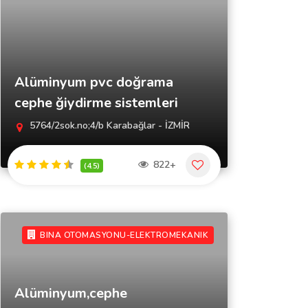
Alüminyum pvc doğrama
cephe ğiydirme sistemleri
5764/2sok.no;4/b Karabağlar - İZMİR
822+
(4.5)
BINA OTOMASYONU-ELEKTROMEKANIK
Alüminyum,cephe