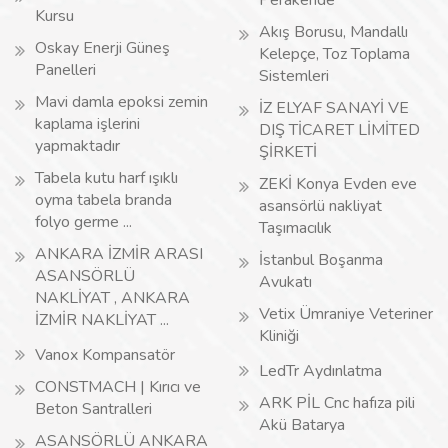
Perakende
Kursu
Akış Borusu, Mandallı
Oskay Enerji Güneş
Kelepçe, Toz Toplama
Panelleri
Sistemleri
Mavi damla epoksi zemin
İZ ELYAF SANAYİ VE
kaplama işlerini
DIŞ TİCARET LİMİTED
yapmaktadır
ŞİRKETİ
Tabela kutu harf ışıklı
ZEKİ Konya Evden eve
oyma tabela branda
asansörlü nakliyat
folyo germe ...
Taşımacılık
ANKARA İZMİR ARASI
İstanbul Boşanma
ASANSÖRLÜ
Avukatı
NAKLİYAT , ANKARA
Vetix Ümraniye Veteriner
İZMİR NAKLİYAT ...
Kliniği
Vanox Kompansatör
LedTr Aydınlatma
CONSTMACH | Kırıcı ve
ARK PİL Cnc hafıza pili
Beton Santralleri
Akü Batarya
ASANSÖRLÜ ANKARA