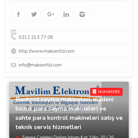
0212 213 77 08
http://www.makserltd.com
info@makserltd.com
MUHASEBE
Banknot sayma makineleri, madeni
bozuk para sayma makineleri ve
sahte para kontrol makineleri satış ve
teknik servis hizmetleri
Sanayi Caddesi Doğan İşhanı Kat 3 No: 20 / 26