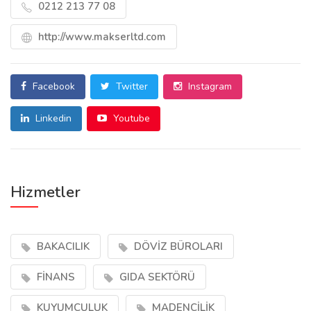
0212 213 77 08
http://www.makserltd.com
Facebook
Twitter
Instagram
Linkedin
Youtube
Hizmetler
BAKACILIK
DÖVİZ BÜROLARI
FİNANS
GIDA SEKTÖRÜ
KUYUMCULUK
MADENCİLİK