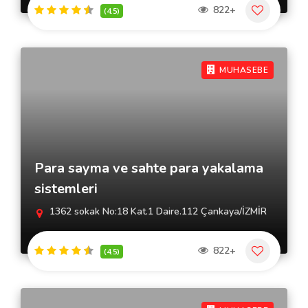
822+
(4.5)
MUHASEBE
Para sayma ve sahte para yakalama
sistemleri
1362 sokak No:18 Kat.1 Daire.112 Çankaya/İZMİR
822+
(4.5)