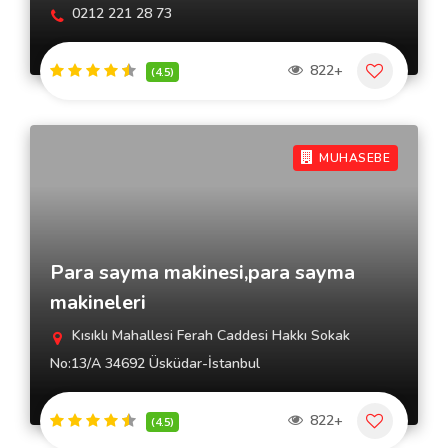
0212 221 28 73
822+
(4.5)
MUHASEBE
Para sayma makinesi,para sayma
makineleri
Kısıklı Mahallesi Ferah Caddesi Hakkı Sokak
No:13/A 34692 Üsküdar-İstanbul
822+
(4.5)