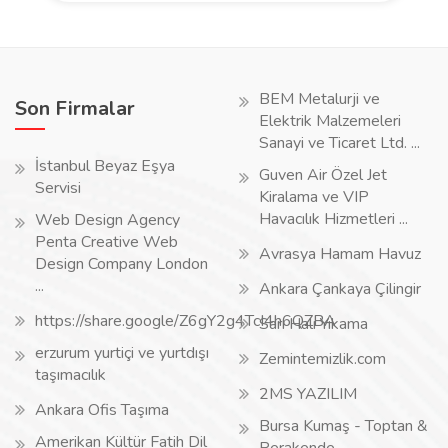
BEM Metalurji ve
Son Firmalar
Elektrik Malzemeleri
Sanayi ve Ticaret Ltd. ...
İstanbul Beyaz Eşya
Guven Air Özel Jet
Servisi
Kiralama ve VIP
Havacılık Hizmetleri ...
Web Design Agency
Penta Creative Web
Avrasya Hamam Havuz
Design Company London
...
Ankara Çankaya Çilingir
https://share.google/Z6gY2g4TcI4h6QZBA
Sarı Halı Yıkama
erzurum yurtiçi ve yurtdışı
Zemintemizlik.com
taşımacılık
2MS YAZILIM
Ankara Ofis Taşıma
Bursa Kumaş - Toptan &
Amerikan Kültür Fatih Dil