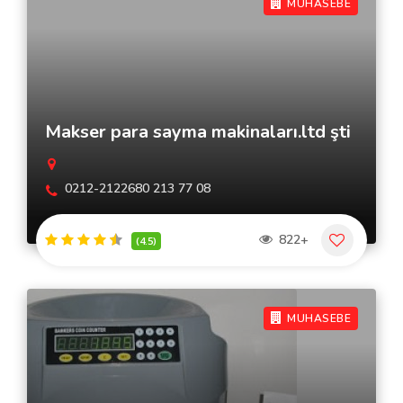
MUHASEBE
Makser para sayma makinaları.ltd şti
0212-2122680 213 77 08
822+
(4.5)
MUHASEBE