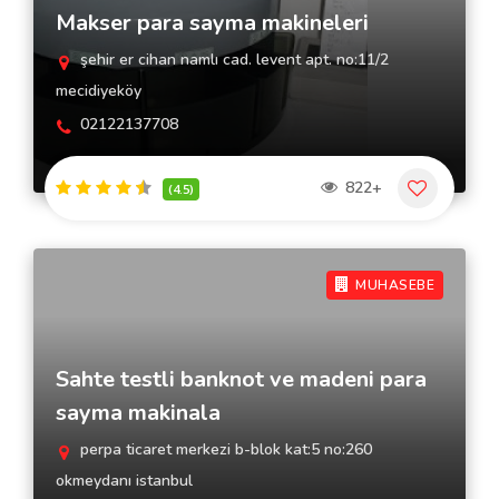
Makser para sayma makineleri
şehir er cihan namlı cad. levent apt. no:11/2
mecidiyeköy
02122137708
822+
(4.5)
MUHASEBE
Sahte testli banknot ve madeni para
sayma makinala
perpa ticaret merkezi b-blok kat:5 no:260
okmeydanı istanbul