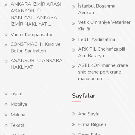
ANKARA İZMİR ARASI
İstanbul Boşanma
ASANSÖRLÜ
Avukatı
NAKLİYAT , ANKARA
Vetix Ümraniye Veteriner
İZMİR NAKLİYAT ...
Kliniği
Vanox Kompansatör
LedTr Aydınlatma
CONSTMACH | Kırıcı ve
ARK PİL Cnc hafıza pili
Beton Santralleri
Akü Batarya
ASANSÖRLÜ ANKARA
ASELKON marine crane
NAKLİYAT
ship crane port crane
manufacturer ...
inşaat
Sayfalar
Mobilya
Ana Sayfa
Makina
Firma Bilgileri
Tekstil