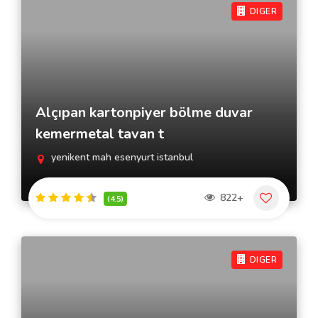
DIGER
Alçıpan kartonpiyer bölme duvar
kemermetal tavan t
yenikent mah esenyurt istanbul
822+
(4.5)
DIGER