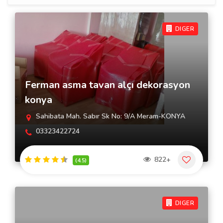
DIGER
Ferman asma tavan alçı dekorasyon
konya
Sahibata Mah. Sabır Sk No: 9/A Meram-KONYA
03323422724
822+
(4.5)
DIGER