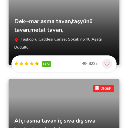
Dek--mar,asma tavan,taşyünü
tavan,metal tavan,
Taşköprü Caddesi Cansel Sokak no:40 Aşağı
Dudullu
822+
(4.5)
DIGER
Alçı asma tavan iç sıva dış sıva