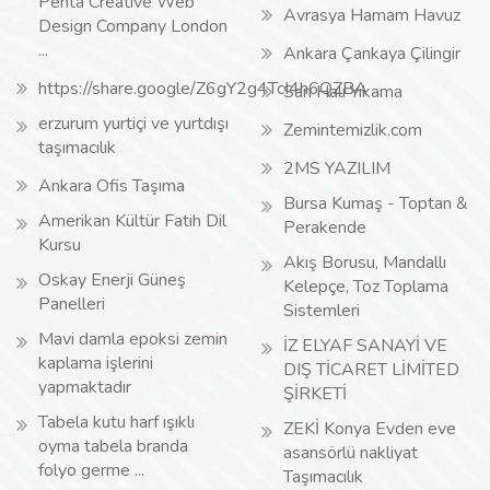
Penta Creative Web
Avrasya Hamam Havuz
Design Company London
...
Ankara Çankaya Çilingir
https://share.google/Z6gY2g4TcI4h6QZBA
Sarı Halı Yıkama
erzurum yurtiçi ve yurtdışı
Zemintemizlik.com
taşımacılık
2MS YAZILIM
Ankara Ofis Taşıma
Bursa Kumaş - Toptan &
Amerikan Kültür Fatih Dil
Perakende
Kursu
Akış Borusu, Mandallı
Oskay Enerji Güneş
Kelepçe, Toz Toplama
Panelleri
Sistemleri
Mavi damla epoksi zemin
İZ ELYAF SANAYİ VE
kaplama işlerini
DIŞ TİCARET LİMİTED
yapmaktadır
ŞİRKETİ
Tabela kutu harf ışıklı
ZEKİ Konya Evden eve
oyma tabela branda
asansörlü nakliyat
folyo germe ...
Taşımacılık