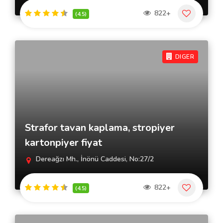
822+
(4.5)
DIGER
Strafor tavan kaplama, stropiyer
kartonpiyer fiyat
Dereağzı Mh., İnönü Caddesi, No:27/2
822+
(4.5)