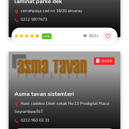
laminat parke dek
cerrahpaşa cad no 16/20 aksaray
0212 5877673
822+
(4.5)
DIGER
Asma tavan sistemleri
Nato caddesi Dilek sokak No:13 Prodigital Plaza
Seyrantepe/İST
0212 963 02 31