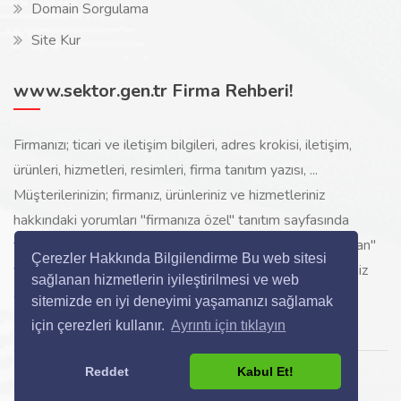
Domain Sorgulama
Site Kur
www.sektor.gen.tr Firma Rehberi!
Firmanızı; ticari ve iletişim bilgileri, adres krokisi, iletişim,
ürünleri, hizmetleri, resimleri, firma tanıtım yazısı, ...
Müşterilerinizin; firmanız, ürünleriniz ve hizmetleriniz
hakkındaki yorumları "firmanıza özel" tanıtım sayfasında
toplanarak ürünlerinizi, hizmetlerinizi, internette "sizi arayan"
Çerezler Hakkında Bilgilendirme Bu web sitesi
yeni müşterilerinize www.sektor.gen.tr aracılığı ile ücretsiz
sağlanan hizmetlerin iyileştirilmesi ve web
gösterilir.
sitemizde en iyi deneyimi yaşamanızı sağlamak
için çerezleri kullanır.
Ayrıntı için tıklayın
Reddet
Kabul Et!
Copyright © 2024 All Rights Reserved.