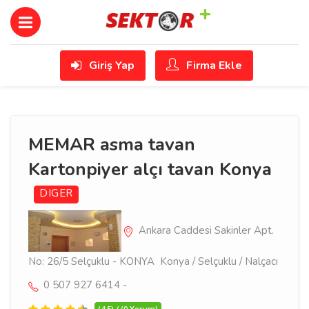
Giriş Yap
Firma Ekle
MEMAR asma tavan
Kartonpiyer alçı tavan Konya
DIGER
Ankara Caddesi Sakinler Apt.
No: 26/5 Selçuklu - KONYA Konya / Selçuklu / Nalçacı
0 507 927 6414 -
(4.5) / (0 Yorum)