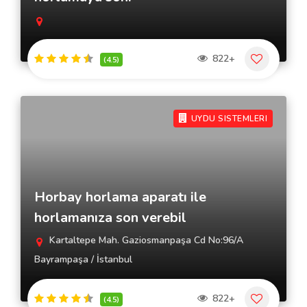
822+
(4.5)
UYDU SISTEMLERI
Horbay horlama aparatı ile
horlamanıza son verebil
Kartaltepe Mah. Gaziosmanpaşa Cd No:96/A
Bayrampaşa / İstanbul
822+
(4.5)