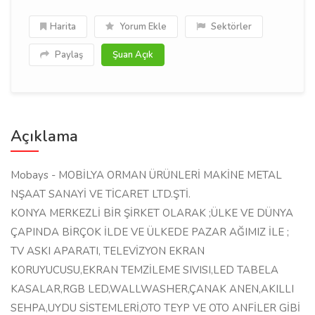
Harita
Yorum Ekle
Sektörler
Paylaş
Şuan Açık
Açıklama
Mobays - MOBİLYA ORMAN ÜRÜNLERİ MAKİNE METAL
NŞAAT SANAYİ VE TİCARET LTD.ŞTİ.
KONYA MERKEZLİ BİR ŞİRKET OLARAK ;ÜLKE VE DÜNYA
ÇAPINDA BİRÇOK İLDE VE ÜLKEDE PAZAR AĞIMIZ İLE ;
TV ASKI APARATI, TELEVİZYON EKRAN
KORUYUCUSU,EKRAN TEMZİLEME SIVISI,LED TABELA
KASALAR,RGB LED,WALLWASHER,ÇANAK ANEN,AKILLI
SEHPA,UYDU SİSTEMLERİ,OTO TEYP VE OTO ANFİLER GİBİ