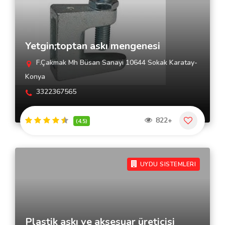
Yetgin;toptan askı mengenesi
F.Çakmak Mh Büsan Sanayi 10644 Sokak Karatay-
Konya
3322367565
822+
(4.5)
UYDU SISTEMLERI
Plastik askı ve aksesuar üreticisi