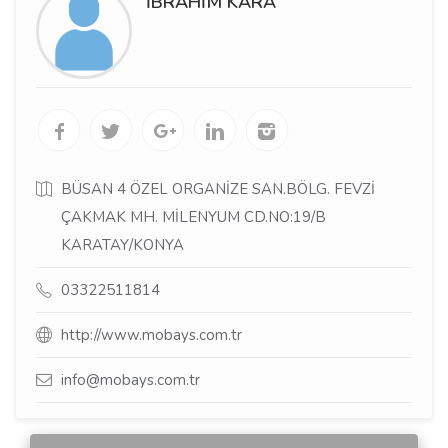
İBRAHİM KARA
BÜSAN 4 ÖZEL ORGANİZE SAN.BÖLG. FEVZİ
ÇAKMAK MH. MİLENYUM CD.NO:19/B
KARATAY/KONYA
03322511814
http://www.mobays.com.tr
info@mobays.com.tr