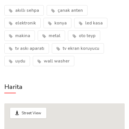
akıllı sehpa
çanak anten
elektronik
konya
led kasa
makina
metal
oto teyp
tv askı aparatı
tv ekran koruyucu
uydu
wall washer
Harita
Street View