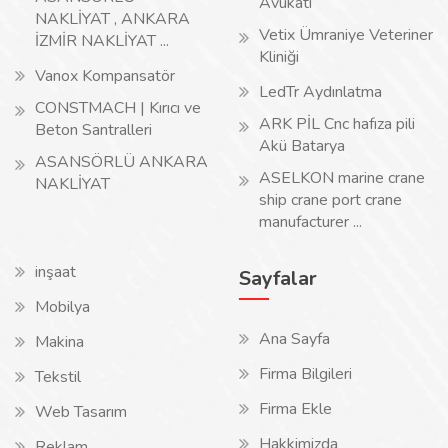
Avukatı
NAKLİYAT , ANKARA
Vetix Ümraniye Veteriner
İZMİR NAKLİYAT ...
Kliniği
Vanox Kompansatör
LedTr Aydınlatma
CONSTMACH | Kırıcı ve
ARK PİL Cnc hafıza pili
Beton Santralleri
Akü Batarya
ASANSÖRLÜ ANKARA
ASELKON marine crane
NAKLİYAT
ship crane port crane
manufacturer ...
inşaat
Sayfalar
Mobilya
Ana Sayfa
Makina
Firma Bilgileri
Tekstil
Firma Ekle
Web Tasarım
Hakkimizda
Reklam