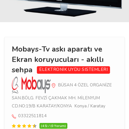
Mobays-Tv askı aparatı ve
Ekran koruyucuları - akıllı
sehpa
ELEKTRONİK
UYDU SISTEMLERI
BÜSAN 4 ÖZEL ORGANİZE
SAN.BÖLG. FEVZİ ÇAKMAK MH. MİLENYUM
CD.NO:19/B KARATAY/KONYA Konya / Karatay
03322511814
(4.5) / (0 Yorum)