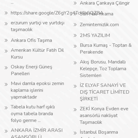
...
Ankara Çankaya Çilingir
https://share.google/Z6gY2g4TcI4h6QZBA
Sarı Halı Yıkama
erzurum yurtiçi ve yurtdışı
Zemintemizlik.com
taşımacılık
2MS YAZILIM
Ankara Ofis Taşıma
Bursa Kumaş - Toptan &
Amerikan Kültür Fatih Dil
Perakende
Kursu
Akış Borusu, Mandallı
Oskay Enerji Güneş
Kelepçe, Toz Toplama
Panelleri
Sistemleri
Mavi damla epoksi zemin
İZ ELYAF SANAYİ VE
kaplama işlerini
DIŞ TİCARET LİMİTED
yapmaktadır
ŞİRKETİ
Tabela kutu harf ışıklı
ZEKİ Konya Evden eve
oyma tabela branda
asansörlü nakliyat
folyo germe ...
Taşımacılık
ANKARA İZMİR ARASI
İstanbul Boşanma
ASANSÖRLÜ