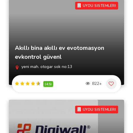
UYDU SISTEMLERI
Akıllı bina akıllı ev evotomasyon
evkontrol güvenl
yeni mah. otogar sok no:13
822+
(4.5)
UYDU SISTEMLERI