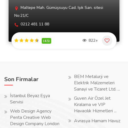
Maltepe Mah. Gümüşsuyu Cad. Işık San. sitesi
No:21/C
0212 481 11 88
822+
(4.5)
BEM Metalurji ve
Son Firmalar
Elektrik Malzemeleri
Sanayi ve Ticaret Ltd. ...
İstanbul Beyaz Eşya
Guven Air Özel Jet
Servisi
Kiralama ve VIP
Havacılık Hizmetleri ...
Web Design Agency
Penta Creative Web
Avrasya Hamam Havuz
Design Company London