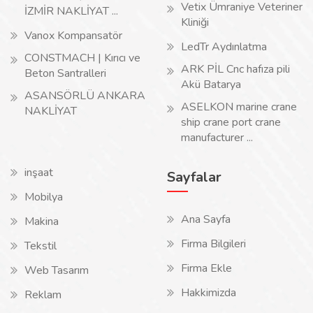
Vetix Ümraniye Veteriner
İZMİR NAKLİYAT ...
Kliniği
Vanox Kompansatör
LedTr Aydınlatma
CONSTMACH | Kırıcı ve
ARK PİL Cnc hafıza pili
Beton Santralleri
Akü Batarya
ASANSÖRLÜ ANKARA
ASELKON marine crane
NAKLİYAT
ship crane port crane
manufacturer ...
inşaat
Sayfalar
Mobilya
Ana Sayfa
Makina
Firma Bilgileri
Tekstil
Firma Ekle
Web Tasarım
Hakkimizda
Reklam