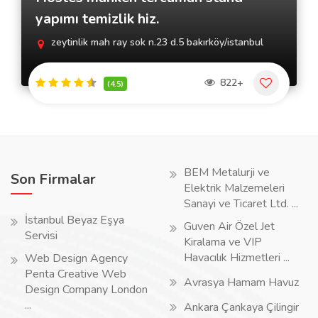
yapımı temizlik hiz.
zeytinlik mah ray sok n.23 d.5 bakırköy/istanbul
822+
(4.5)
BEM Metalurji ve
Son Firmalar
Elektrik Malzemeleri
Sanayi ve Ticaret Ltd. ...
İstanbul Beyaz Eşya
Guven Air Özel Jet
Servisi
Kiralama ve VIP
Havacılık Hizmetleri ...
Web Design Agency
Penta Creative Web
Avrasya Hamam Havuz
Design Company London
...
Ankara Çankaya Çilingir