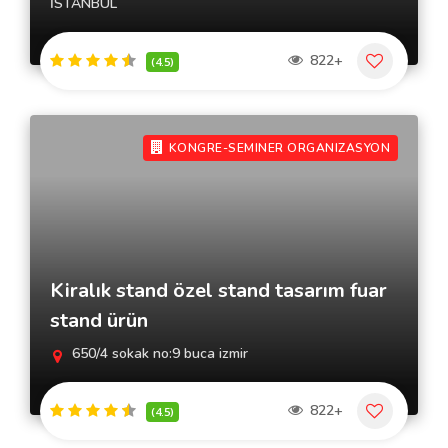
İSTANBUL
822+
(4.5)
KONGRE-SEMINER ORGANIZASYON
Kiralık stand özel stand tasarım fuar
stand ürün
650/4 sokak no:9 buca izmir
822+
(4.5)