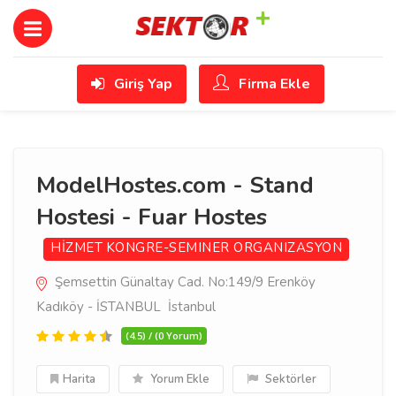
Giriş Yap
Firma Ekle
ModelHostes.com - Stand
Hostesi - Fuar Hostes
HİZMET
KONGRE-SEMINER ORGANIZASYON
Şemsettin Günaltay Cad. No:149/9 Erenköy 
Kadıköy - İSTANBUL İstanbul
(4.5) / (0 Yorum)
Harita
Yorum Ekle
Sektörler