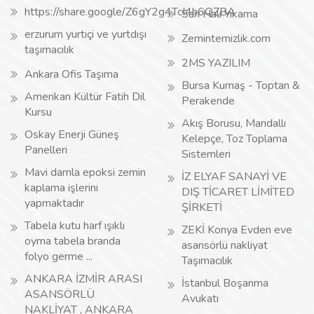
https://share.google/Z6gY2g4TcI4h6QZBA
Sarı Halı Yıkama
erzurum yurtiçi ve yurtdışı
Zemintemizlik.com
taşımacılık
2MS YAZILIM
Ankara Ofis Taşıma
Bursa Kumaş - Toptan &
Amerikan Kültür Fatih Dil
Perakende
Kursu
Akış Borusu, Mandallı
Oskay Enerji Güneş
Kelepçe, Toz Toplama
Panelleri
Sistemleri
Mavi damla epoksi zemin
İZ ELYAF SANAYİ VE
kaplama işlerini
DIŞ TİCARET LİMİTED
yapmaktadır
ŞİRKETİ
Tabela kutu harf ışıklı
ZEKİ Konya Evden eve
oyma tabela branda
asansörlü nakliyat
folyo germe ...
Taşımacılık
ANKARA İZMİR ARASI
İstanbul Boşanma
ASANSÖRLÜ
Avukatı
NAKLİYAT , ANKARA