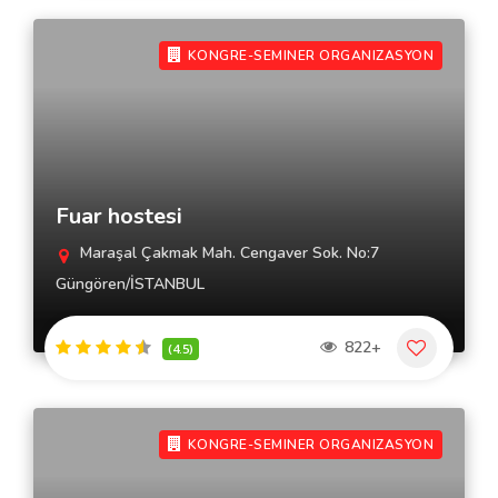
KONGRE-SEMINER ORGANIZASYON
Fuar hostesi
Maraşal Çakmak Mah. Cengaver Sok. No:7
Güngören/İSTANBUL
822+
(4.5)
KONGRE-SEMINER ORGANIZASYON