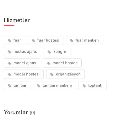
Hizmetler
fuar
fuar hostesi
fuar manken
hostes ajans
kongre
model ajans
model hostes
model hostesi
organizasyon
tanıtım
tanıtım mankeni
toplantı
Yorumlar
(0)