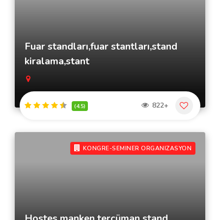
Fuar standları,fuar stantları,stand
kiralama,stant
822+
(4.5)
KONGRE-SEMINER ORGANIZASYON
Hostes manken tercüman stand