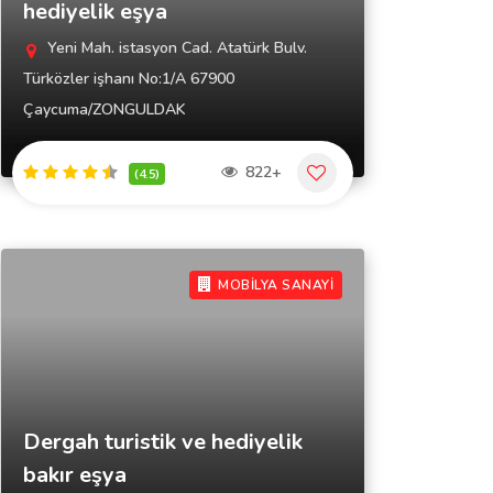
hediyelik eşya
Yeni Mah. istasyon Cad. Atatürk Bulv.
Türközler işhanı No:1/A 67900
Çaycuma/ZONGULDAK
822+
(4.5)
MOBİLYA SANAYİ
Dergah turistik ve hediyelik
bakır eşya