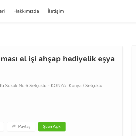
eri
Hakkımızda
İletişim
ası el işi ahşap hediyelik eşya
ltı Sokak No:6 Selçuklu - KONYA Konya / Selçuklu
Paylaş
Şuan Açık