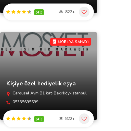
822+
(4.5)
MOBİLYA SANAYİ
Kişiye özel hediyelik eşya
Carousel Avm B1 katı Bakırköy-İstanbul
05335695599
822+
(4.5)