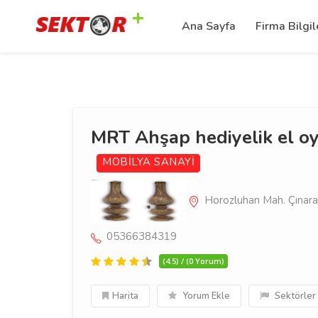
Ana Sayfa
Firma Bilgil
MRT Ahşap hediyelik el oym
MOBİLYA SANAYİ
Horozluhan Mah. Çınara
05366384319
(4.5) / (0 Yorum)
Harita
Yorum Ekle
Sektörler