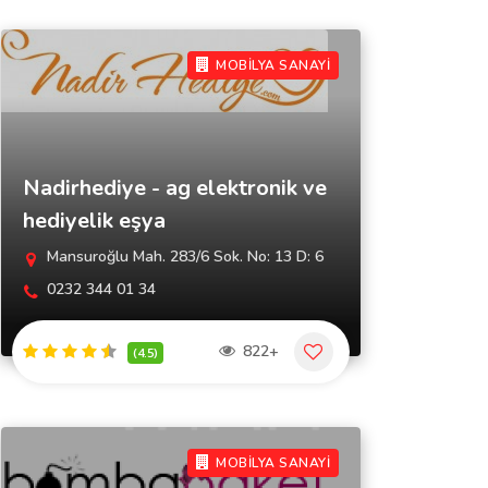
MOBİLYA SANAYİ
Nadirhediye - ag elektronik ve
hediyelik eşya
Mansuroğlu Mah. 283/6 Sok. No: 13 D: 6
0232 344 01 34
822+
(4.5)
MOBİLYA SANAYİ