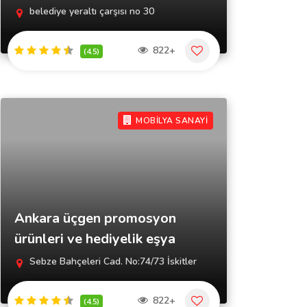
belediye yeraltı çarşısı no 30
822+
(4.5)
MOBİLYA SANAYİ
Ankara üçgen promosyon
ürünleri ve hediyelik eşya
Sebze Bahçeleri Cad. No:74/73 İskitler
822+
(4.5)