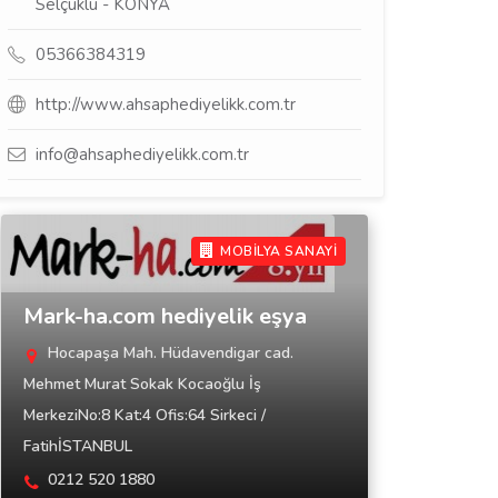
Selçuklu - KONYA
05366384319
http://www.ahsaphediyelikk.com.tr
info@ahsaphediyelikk.com.tr
MOBİLYA SANAYİ
Mark-ha.com hediyelik eşya
Hocapaşa Mah. Hüdavendigar cad.
Mehmet Murat Sokak Kocaoğlu İş
MerkeziNo:8 Kat:4 Ofis:64 Sirkeci /
FatihİSTANBUL
0212 520 1880