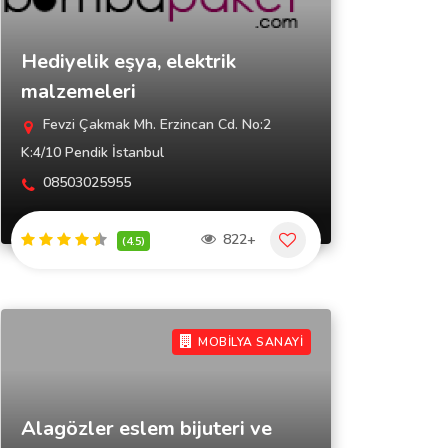
Hediyelik eşya, elektrik
malzemeleri
Fevzi Çakmak Mh. Erzincan Cd. No:2
K:4/10 Pendik İstanbul
08503025955
822+
(4.5)
MOBİLYA SANAYİ
Alagözler eslem bijuteri ve