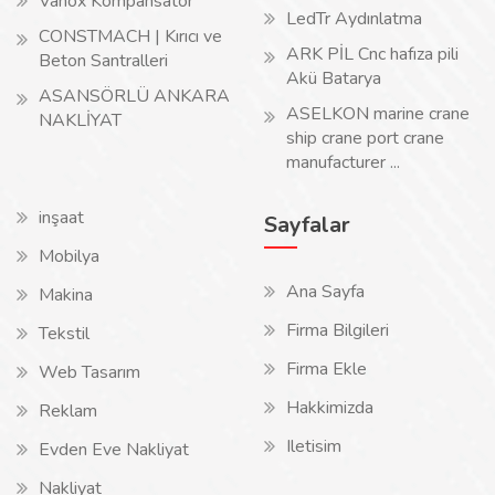
Vanox Kompansatör
LedTr Aydınlatma
CONSTMACH | Kırıcı ve
ARK PİL Cnc hafıza pili
Beton Santralleri
Akü Batarya
ASANSÖRLÜ ANKARA
ASELKON marine crane
NAKLİYAT
ship crane port crane
manufacturer ...
inşaat
Sayfalar
Mobilya
Ana Sayfa
Makina
Firma Bilgileri
Tekstil
Firma Ekle
Web Tasarım
Hakkimizda
Reklam
Iletisim
Evden Eve Nakliyat
Nakliyat