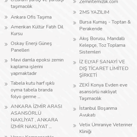
Zemintemizlik.com
taşımacılık
2MS YAZILIM
Ankara Ofis Taşıma
Bursa Kumaş - Toptan &
Amerikan Kültür Fatih Dil
Perakende
Kursu
Akış Borusu, Mandallı
Oskay Enerji Güneş
Kelepçe, Toz Toplama
Panelleri
Sistemleri
Mavi damla epoksi zemin
İZ ELYAF SANAYİ VE
kaplama işlerini
DIŞ TİCARET LİMİTED
yapmaktadır
ŞİRKETİ
Tabela kutu harf ışıklı
ZEKİ Konya Evden eve
oyma tabela branda
asansörlü nakliyat
folyo germe ...
Taşımacılık
ANKARA İZMİR ARASI
İstanbul Boşanma
ASANSÖRLÜ
Avukatı
NAKLİYAT , ANKARA
Vetix Ümraniye Veteriner
İZMİR NAKLİYAT ...
Kliniği