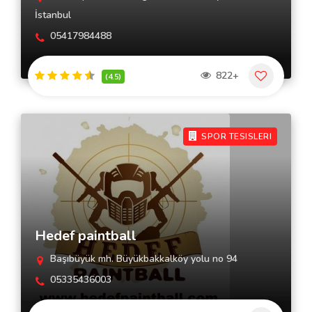
İstanbul
05417984488
822+
(4.5)
SPOR TESISLERI
Hedef paintball
Başıbüyük mh. Büyükbakkalköy yolu no 94
05335436003