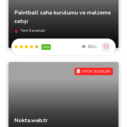
Paintball saha kurulumu ve malzeme
satışı
Yeni Karaman
822+
(4.5)
SPOR TESISLERI
Nokta.web.tr