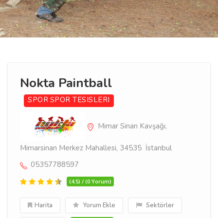
Nokta Paintball
SPOR
SPOR TESISLERI
Mimar Sinan Kavşağı,
Mimarsinan Merkez Mahallesi, 34535 İstanbul
05357788597
(4.5) / (0 Yorum)
Harita
Yorum Ekle
Sektörler