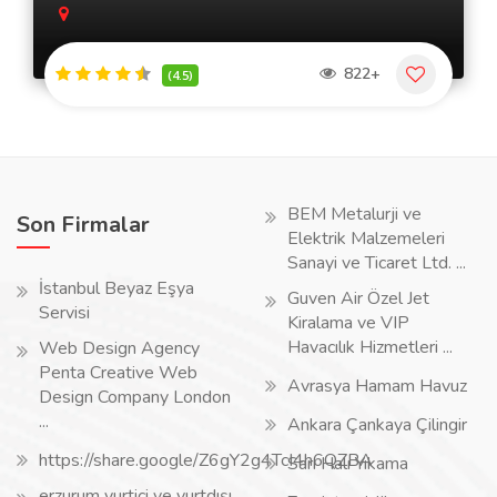
822+
(4.5)
BEM Metalurji ve
Son Firmalar
Elektrik Malzemeleri
Sanayi ve Ticaret Ltd. ...
İstanbul Beyaz Eşya
Guven Air Özel Jet
Servisi
Kiralama ve VIP
Havacılık Hizmetleri ...
Web Design Agency
Penta Creative Web
Avrasya Hamam Havuz
Design Company London
...
Ankara Çankaya Çilingir
https://share.google/Z6gY2g4TcI4h6QZBA
Sarı Halı Yıkama
erzurum yurtiçi ve yurtdışı