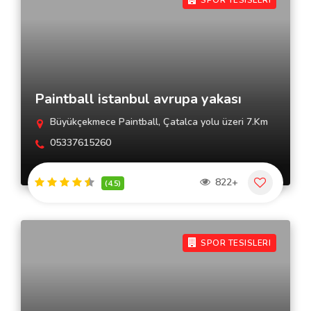
SPOR TESISLERI
Paintball istanbul avrupa yakası
Büyükçekmece Paintball, Çatalca yolu üzeri 7.Km
05337615260
822+
(4.5)
SPOR TESISLERI