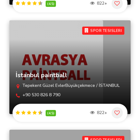
822+
(4.5)
SPOR TESISLERI
İstanbul paintball
Tepekent Güzel EvlerBüyükçekmece / İSTANBUL
+90 530 826 8 790
822+
(4.5)