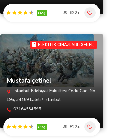
822+
(4.5)
ELEKTRIK CIHAZLARI (GENEL)
Mustafa çetinel
İstanbul Edebiyat Fakültesi Ordu Cad. No.
196, 34459 Laleli / İstanbul
02164534595
822+
(4.5)