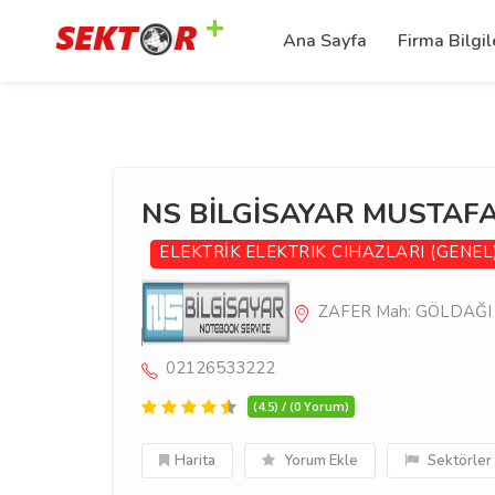
Ana Sayfa
Firma Bilgil
NS BİLGİSAYAR MUSTAFA
ELEKTRİK
ELEKTRIK CIHAZLARI (GENEL
ZAFER Mah: GÖLDAĞI 
02126533222
(4.5) / (0 Yorum)
Harita
Yorum Ekle
Sektörler