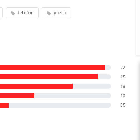
telefon
yazıcı
77
15
18
10
05