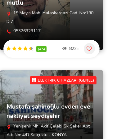
mutlu
19 Mayıs Mah. Halaskargazi Cad. No:190
D:7
05326323117
822+
(4.5)
ELEKTRIK CIHAZLARI (GENEL)
Mustafa şahinoğlu evden eve
nakliyat seydişehir
Yenişehir Mh. Akif Çelebi Sk Şeker Apt.
Altı No: 4/D Selçuklu - KONYA