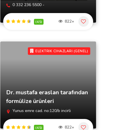
0 332 236 5500 -
822+
(4.5)
ELEKTRIK CIHAZLARI (GENEL)
Dr. mustafa eraslan tarafından
formülize ürünleri
Yunus emre cad. no:120/b incirli
822+
(4.5)