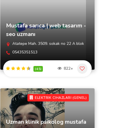
Mustafa sarıca | web tasarım -
seo uzmanı
Atatepe Mah. 3509. sokak no 22 A blok
05435351513
822+
(4.5)
ELEKTRIK CIHAZLARI (GENEL)
Uzman klinik psikolog mustafa