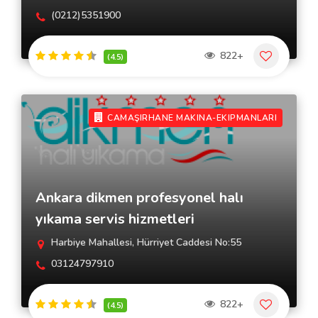
(0212)5351900
822+
(4.5)
CAMAŞIRHANE MAKINA-EKIPMANLARI
Ankara dikmen profesyonel halı
yıkama servis hizmetleri
Harbiye Mahallesi, Hürriyet Caddesi No:55
03124797910
822+
(4.5)