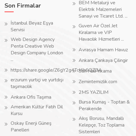
BEM Metalurji ve
Son Firmalar
Elektrik Malzemeleri
Sanayi ve Ticaret Ltd. ...
İstanbul Beyaz Eşya
Guven Air Özel Jet
Servisi
Kiralama ve VIP
Havacılık Hizmetleri ...
Web Design Agency
Penta Creative Web
Avrasya Hamam Havuz
Design Company London
...
Ankara Çankaya Çilingir
https://share.google/Z6gY2g4TcI4h6QZBA
Sarı Halı Yıkama
erzurum yurtiçi ve yurtdışı
Zemintemizlik.com
taşımacılık
2MS YAZILIM
Ankara Ofis Taşıma
Bursa Kumaş - Toptan &
Amerikan Kültür Fatih Dil
Perakende
Kursu
Akış Borusu, Mandallı
Oskay Enerji Güneş
Kelepçe, Toz Toplama
Panelleri
Sistemleri