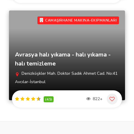
CAMAŞIRHANE MAKINA-EKIPMANLARI
Avrasya halı yıkama - halı yıkama -
halı temizleme
Denizköşkler Mah. Doktor Sadık Ahmet Cad. No:41
Avcılar-İstanbul
822+
(4.5)