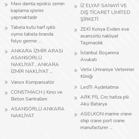
Mavi damla epoksi zemin
İZ ELYAF SANAYİ VE
kaplama işlerini
DIŞ TİCARET LİMİTED
yapmaktadır
ŞİRKETİ
Tabela kutu harf ışıklı
ZEKİ Konya Evden eve
oyma tabela branda
asansörlü nakliyat
folyo germe ...
Taşımacılık
ANKARA İZMİR ARASI
İstanbul Boşanma
ASANSÖRLÜ
Avukatı
NAKLİYAT , ANKARA
Vetix Ümraniye Veteriner
İZMİR NAKLİYAT ...
Kliniği
Vanox Kompansatör
LedTr Aydınlatma
CONSTMACH | Kırıcı ve
ARK PİL Cnc hafıza pili
Beton Santralleri
Akü Batarya
ASANSÖRLÜ ANKARA
ASELKON marine crane
NAKLİYAT
ship crane port crane
manufacturer ...