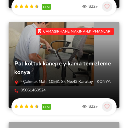
822+
(4.5)
CAMAŞIRHANE MAKINA-EKIPMANLARI
Pal koltuk kanepe yıkama temizleme
konya
F.Çakmak Mah. 10561 Sk No:43 Karatay - KONYA
05061460524
822+
(4.5)