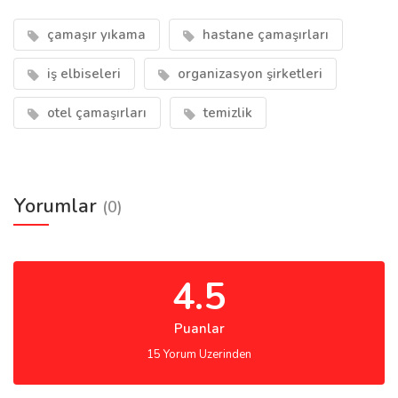
çamaşır yıkama
hastane çamaşırları
iş elbiseleri
organizasyon şirketleri
otel çamaşırları
temizlik
Yorumlar
(0)
4.5
Puanlar
15 Yorum Uzerinden