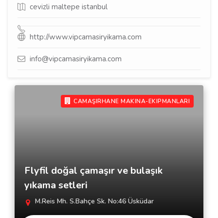
cevizli maltepe istanbul
http://www.vipcamasiryikama.com
info@vipcamasiryikama.com
CAMAŞIRHANE MAKINA-EKIPMANLARI
Flyfil doğal çamaşır ve bulaşık
yıkama setleri
M.Reis Mh. S.Bahçe Sk. No:46 Üsküdar