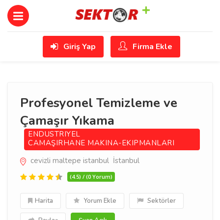
Giriş Yap
Firma Ekle
Profesyonel Temizleme ve
Çamaşır Yıkama
ENDUSTRIYEL
CAMAŞIRHANE MAKINA-EKIPMANLARI
cevizli maltepe istanbul İstanbul
(4.5) / (0 Yorum)
Harita
Yorum Ekle
Sektörler