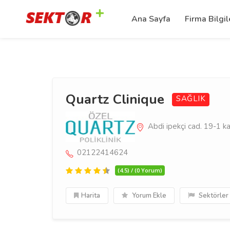
Ana Sayfa
Firma Bilgil
Quartz Clinique
SAĞLIK
Abdi ipekçi cad. 19-1 kat 
02122414624
(4.5) / (0 Yorum)
Harita
Yorum Ekle
Sektörler