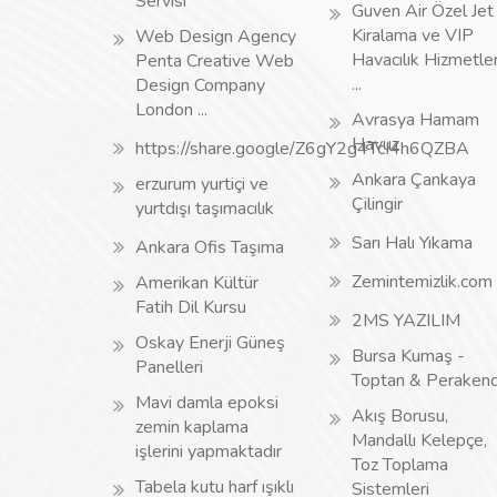
Servisi
Guven Air Özel Jet
Kiralama ve VIP
Web Design Agency
Havacılık Hizmetler
Penta Creative Web
...
Design Company
London ...
Avrasya Hamam
Havuz
https://share.google/Z6gY2g4TcI4h6QZBA
Ankara Çankaya
erzurum yurtiçi ve
Çilingir
yurtdışı taşımacılık
Sarı Halı Yıkama
Ankara Ofis Taşıma
Zemintemizlik.com
Amerikan Kültür
Fatih Dil Kursu
2MS YAZILIM
Oskay Enerji Güneş
Bursa Kumaş -
Panelleri
Toptan & Peraken
Mavi damla epoksi
Akış Borusu,
zemin kaplama
Mandallı Kelepçe,
işlerini yapmaktadır
Toz Toplama
Tabela kutu harf ışıklı
Sistemleri