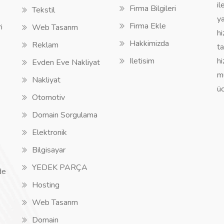
il
Firma Bilgileri
Tekstil
ya
Firma Ekle
i
Web Tasarım
hi
Hakkimizda
Reklam
ta
Iletisim
hi
Evden Eve Nakliyat
mü
Nakliyat
üc
Otomotiv
Domain Sorgulama
Elektronik
Bilgisayar
YEDEK PARÇA
de
Hosting
Web Tasarım
Domain