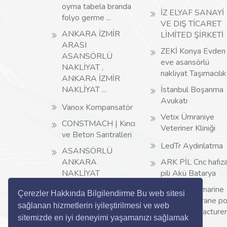
oyma tabela branda
İZ ELYAF SANAYİ
folyo germe ...
VE DIŞ TİCARET
ANKARA İZMİR
LİMİTED ŞİRKETİ
ARASI
ZEKİ Konya Evden
ASANSÖRLÜ
eve asansörlü
NAKLİYAT ,
nakliyat Taşımacılık
ANKARA İZMİR
NAKLİYAT ...
İstanbul Boşanma
Avukatı
Vanox Kompansatör
Vetix Ümraniye
CONSTMACH | Kırıcı
Veteriner Kliniği
ve Beton Santralleri
LedTr Aydınlatma
ASANSÖRLÜ
ANKARA
ARK PİL Cnc hafız
NAKLİYAT
pili Akü Batarya
ASELKON marine
Çerezler Hakkında Bilgilendirme Bu web sitesi
crane ship crane po
sağlanan hizmetlerin iyileştirilmesi ve web
crane manufacturer .
sitemizde en iyi deneyimi yaşamanızı sağlamak