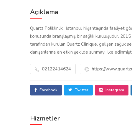
Açıklama
Quartz Poliklinlik, İstanbul Nişantaşında faaliyet g
konusunda branşlaşmış bir sağlık kuruluşudur. 201
tarafından kurulan Quartz Clinique, gelişen sağlık se
danışanlarına en etkin şekilde sunmayı ilke edinmişti
02122414624
https://www.quartzc
Facebook
Twitter
Instagram
Hizmetler