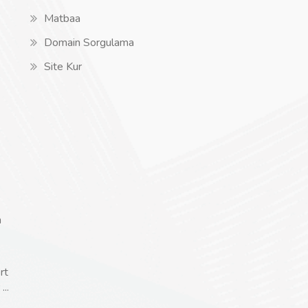
Matbaa
Domain Sorgulama
Site Kur
a
rt
..