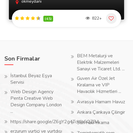
okmeydanı
822+
(4.5)
BEM Metalurji ve
Son Firmalar
Elektrik Malzemeleri
Sanayi ve Ticaret Ltd. ...
İstanbul Beyaz Eşya
Guven Air Özel Jet
Servisi
Kiralama ve VIP
Havacılık Hizmetleri ...
Web Design Agency
Penta Creative Web
Avrasya Hamam Havuz
Design Company London
...
Ankara Çankaya Çilingir
https://share.google/Z6gY2g4TcI4h6QZBA
Sarı Halı Yıkama
erzurum yurtiçi ve yurtdışı