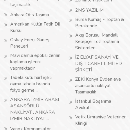
Zemintemizlik.com
taşımacılık
2MS YAZILIM
Ankara Ofis Taşıma
Bursa Kumaş - Toptan &
Amerikan Kültür Fatih Dil
Perakende
Kursu
Akış Borusu, Mandallı
Oskay Enerji Güneş
Kelepçe, Toz Toplama
Panelleri
Sistemleri
Mavi damla epoksi zemin
İZ ELYAF SANAYİ VE
kaplama işlerini
DIŞ TİCARET LİMİTED
yapmaktadır
ŞİRKETİ
Tabela kutu harf ışıklı
ZEKİ Konya Evden eve
oyma tabela branda
asansörlü nakliyat
folyo germe ...
Taşımacılık
ANKARA İZMİR ARASI
İstanbul Boşanma
ASANSÖRLÜ
Avukatı
NAKLİYAT , ANKARA
Vetix Ümraniye Veteriner
İZMİR NAKLİYAT ...
Kliniği
Vanox Kompansatör