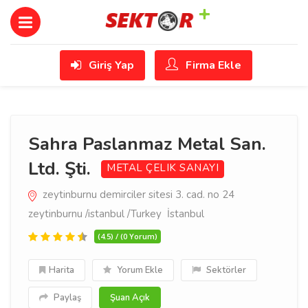
Giriş Yap
Firma Ekle
Sahra Paslanmaz Metal San.
Ltd. Şti.
METAL ÇELIK SANAYI
zeytinburnu demirciler sitesi 3. cad. no 24
zeytinburnu /istanbul /Turkey İstanbul
(4.5) / (0 Yorum)
Harita
Yorum Ekle
Sektörler
Paylaş
Şuan Açık