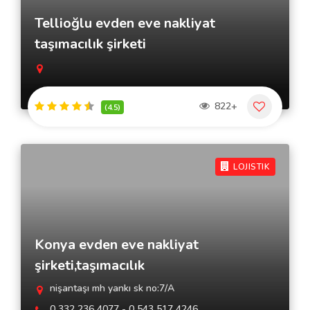
Tellioğlu evden eve nakliyat
taşımacılık şirketi
822+
(4.5)
LOJISTIK
Konya evden eve nakliyat
şirketi,taşımacılık
nişantaşı mh yankı sk no:7/A
0 332 236 4077 - 0 543 517 4246