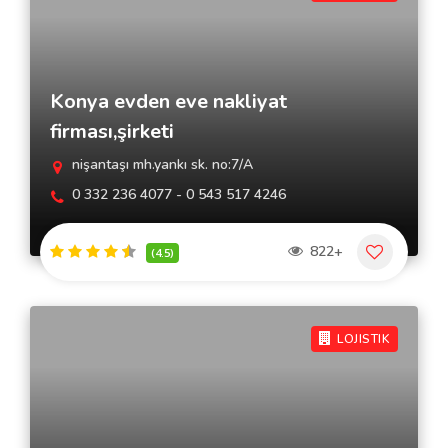
Konya evden eve nakliyat
firması,şirketi
nişantaşı mh.yankı sk. no:7/A
0 332 236 4077 - 0 543 517 4246
822+
(4.5)
LOJISTIK