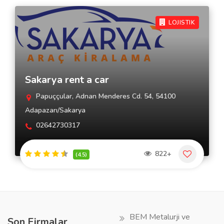
LOJISTIK
Sakarya rent a car
Papuççular, Adnan Menderes Cd. 54, 54100
Adapazarı/Sakarya
02642730317
822+
(4.5)
BEM Metalurji ve
Son Firmalar