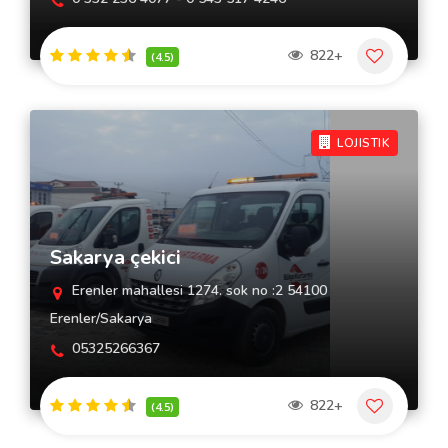
822+
(4.5)
LOJISTIK
Sakarya çekici
Erenler mahallesi 1274. sok no :2 54100
Erenler/Sakarya
05325266367
822+
(4.5)