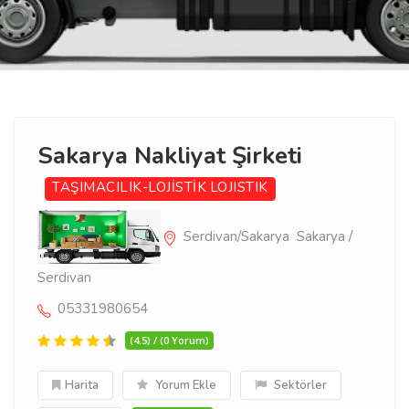
Sakarya Nakliyat Şirketi
TAŞIMACILIK-LOJİSTİK
LOJISTIK
Serdivan/Sakarya Sakarya /
Serdivan
05331980654
(4.5) / (0 Yorum)
Harita
Yorum Ekle
Sektörler