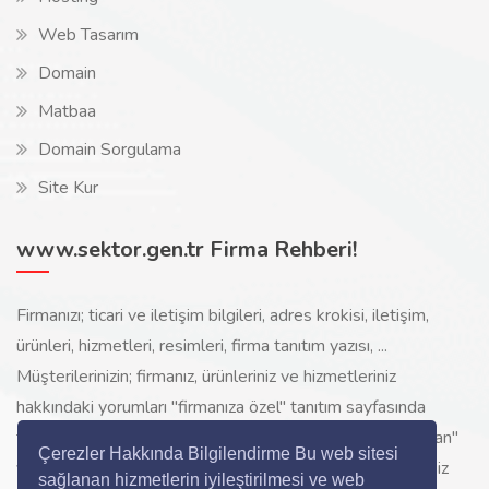
Web Tasarım
Domain
Matbaa
Domain Sorgulama
Site Kur
www.sektor.gen.tr Firma Rehberi!
Firmanızı; ticari ve iletişim bilgileri, adres krokisi, iletişim,
ürünleri, hizmetleri, resimleri, firma tanıtım yazısı, ...
Müşterilerinizin; firmanız, ürünleriniz ve hizmetleriniz
hakkındaki yorumları "firmanıza özel" tanıtım sayfasında
toplanarak ürünlerinizi, hizmetlerinizi, internette "sizi arayan"
Çerezler Hakkında Bilgilendirme Bu web sitesi
yeni müşterilerinize www.sektor.gen.tr aracılığı ile ücretsiz
sağlanan hizmetlerin iyileştirilmesi ve web