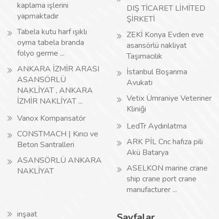
kaplama işlerini
DIŞ TİCARET LİMİTED
yapmaktadır
ŞİRKETİ
Tabela kutu harf ışıklı
ZEKİ Konya Evden eve
oyma tabela branda
asansörlü nakliyat
folyo germe ...
Taşımacılık
ANKARA İZMİR ARASI
İstanbul Boşanma
ASANSÖRLÜ
Avukatı
NAKLİYAT , ANKARA
Vetix Ümraniye Veteriner
İZMİR NAKLİYAT ...
Kliniği
Vanox Kompansatör
LedTr Aydınlatma
CONSTMACH | Kırıcı ve
ARK PİL Cnc hafıza pili
Beton Santralleri
Akü Batarya
ASANSÖRLÜ ANKARA
ASELKON marine crane
NAKLİYAT
ship crane port crane
manufacturer ...
inşaat
Sayfalar