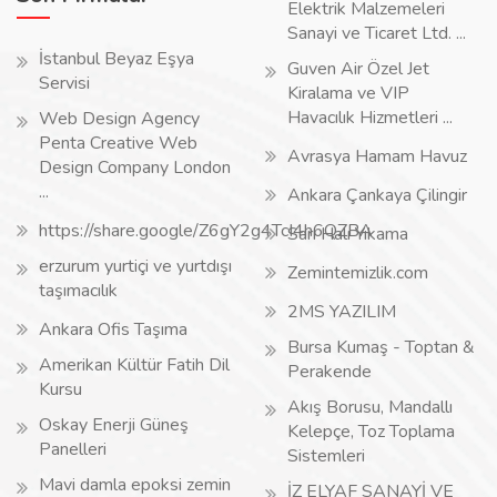
Elektrik Malzemeleri
Sanayi ve Ticaret Ltd. ...
İstanbul Beyaz Eşya
Guven Air Özel Jet
Servisi
Kiralama ve VIP
Havacılık Hizmetleri ...
Web Design Agency
Penta Creative Web
Avrasya Hamam Havuz
Design Company London
...
Ankara Çankaya Çilingir
https://share.google/Z6gY2g4TcI4h6QZBA
Sarı Halı Yıkama
erzurum yurtiçi ve yurtdışı
Zemintemizlik.com
taşımacılık
2MS YAZILIM
Ankara Ofis Taşıma
Bursa Kumaş - Toptan &
Amerikan Kültür Fatih Dil
Perakende
Kursu
Akış Borusu, Mandallı
Oskay Enerji Güneş
Kelepçe, Toz Toplama
Panelleri
Sistemleri
Mavi damla epoksi zemin
İZ ELYAF SANAYİ VE