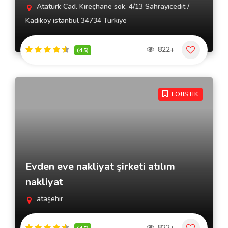
Atatürk Cad. Kireçhane sok. 4/13 Sahrayicedit /
Kadıköy istanbul 34734 Türkiye
822+
(4.5)
LOJISTIK
Evden eve nakliyat şirketi atılım
nakliyat
ataşehir
822+