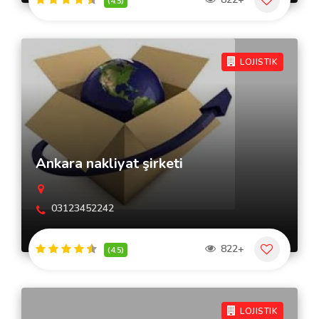
(4.5)
LOJISTIK
Ankara nakliyat şirketi
03123452242
822+
(4.5)
LOJISTIK