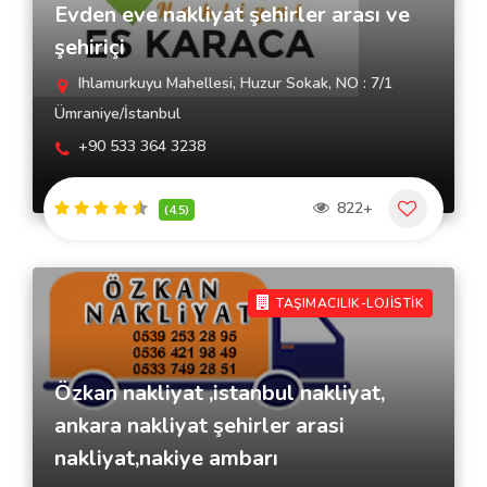
Evden eve nakliyat şehirler arası ve
şehiriçi
Ihlamurkuyu Mahellesi, Huzur Sokak, NO : 7/1
Ümraniye/İstanbul
+90 533 364 3238
822+
(4.5)
TAŞIMACILIK-LOJİSTİK
Özkan nakliyat ,istanbul nakliyat,
ankara nakliyat şehirler arasi
nakliyat,nakiye ambarı