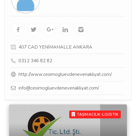
407 CAD YENİMAHALLE ANKARA
0312 346 82 82
http://www.cesimogluevdenevenakliyat.com/
info@cesimogluevdenevenakliyat.com/
TAŞIMACILIK-LOJİSTİK