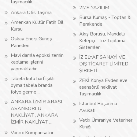
taşımacılık
2MS YAZILIM
Ankara Ofis Taşıma
Bursa Kumaş - Toptan &
Amerikan Kültür Fatih Dil
Perakende
Kursu
Akış Borusu, Mandallı
Oskay Enerji Güneş
Kelepçe, Toz Toplama
Panelleri
Sistemleri
Mavi damla epoksi zemin
İZ ELYAF SANAYİ VE
kaplama işlerini
DIŞ TİCARET LİMİTED
yapmaktadır
ŞİRKETİ
Tabela kutu harf ışıklı
ZEKİ Konya Evden eve
oyma tabela branda
asansörlü nakliyat
folyo germe ...
Taşımacılık
ANKARA İZMİR ARASI
İstanbul Boşanma
ASANSÖRLÜ
Avukatı
NAKLİYAT , ANKARA
Vetix Ümraniye Veteriner
İZMİR NAKLİYAT ...
Kliniği
Vanox Kompansatör