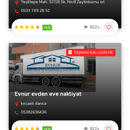
Yeşiltepe Mah. 57/18 Sk. No:8 Zeytinburnu ist
0533 749 28 51
822+
(4.5)
TAŞIMACILIK-LOJİSTİK
Evnur evden eve nakliyat
kocaeli darıca
05382636436
822+
(4.5)