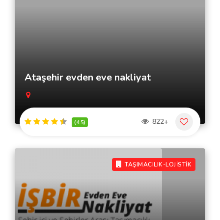
Ataşehir evden eve nakliyat
822+
(4.5)
TAŞIMACILIK-LOJİSTİK