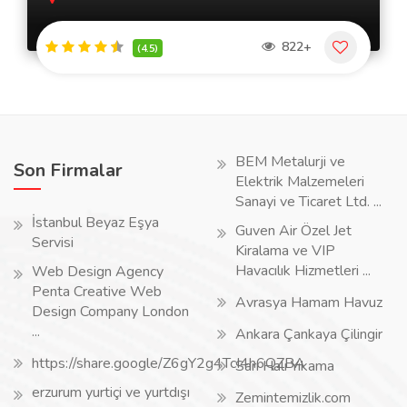
822+
(4.5)
BEM Metalurji ve
Son Firmalar
Elektrik Malzemeleri
Sanayi ve Ticaret Ltd. ...
İstanbul Beyaz Eşya
Guven Air Özel Jet
Servisi
Kiralama ve VIP
Havacılık Hizmetleri ...
Web Design Agency
Penta Creative Web
Avrasya Hamam Havuz
Design Company London
...
Ankara Çankaya Çilingir
https://share.google/Z6gY2g4TcI4h6QZBA
Sarı Halı Yıkama
erzurum yurtiçi ve yurtdışı
Zemintemizlik.com