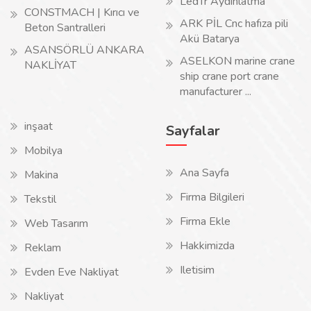
LedTr Aydınlatma
CONSTMACH | Kırıcı ve
ARK PİL Cnc hafıza pili
Beton Santralleri
Akü Batarya
ASANSÖRLÜ ANKARA
ASELKON marine crane
NAKLİYAT
ship crane port crane
manufacturer ...
inşaat
Sayfalar
Mobilya
Ana Sayfa
Makina
Firma Bilgileri
Tekstil
Firma Ekle
Web Tasarım
Hakkimizda
Reklam
Iletisim
Evden Eve Nakliyat
Nakliyat