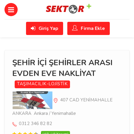
Giriş Yap
Firma Ekle
ŞEHİR İÇİ ŞEHİRLER ARASI
EVDEN EVE NAKLİYAT
TAŞIMACILIK-LOJİSTİK
407 CAD YENİMAHALLE
ANKARA Ankara / Yenimahalle
0312 346 82 82
(4.5) / (0 Yorum)