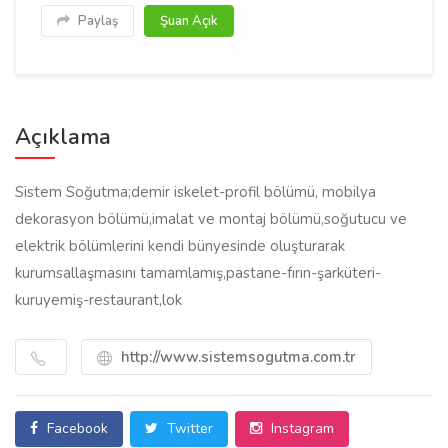
Paylaş
Şuan Açık
Açıklama
Sistem Soğutma;demir iskelet-profil bölümü, mobilya
dekorasyon bölümü,imalat ve montaj bölümü,soğutucu ve
elektrik bölümlerini kendi bünyesinde oluşturarak
kurumsallaşmasını tamamlamış,pastane-fırın-şarküteri-
kuruyemiş-restaurant,lok
http://www.sistemsogutma.com.tr
Facebook
Twitter
Instagram