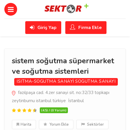
Giriş Yap
Firma Ekle
sistem soğutma süpermarket
ve soğutma sistemleri
ISITMA-SOGUTMA SANAYİ
SOGUTMA SANAYI
fazılpaşa cad. 4.zer sanayi sit. no:32/33 topkapı
zeytinburnu istanbul türkiye İstanbul
(4.5) / (0 Yorum)
Harita
Yorum Ekle
Sektörler