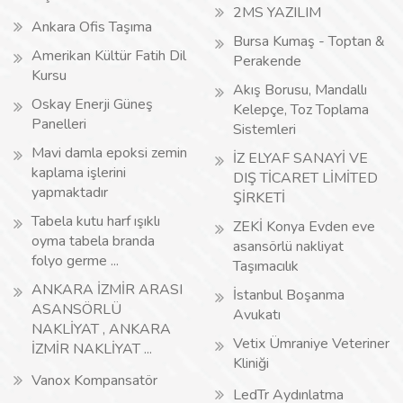
2MS YAZILIM
Ankara Ofis Taşıma
Bursa Kumaş - Toptan &
Amerikan Kültür Fatih Dil
Perakende
Kursu
Akış Borusu, Mandallı
Oskay Enerji Güneş
Kelepçe, Toz Toplama
Panelleri
Sistemleri
Mavi damla epoksi zemin
İZ ELYAF SANAYİ VE
kaplama işlerini
DIŞ TİCARET LİMİTED
yapmaktadır
ŞİRKETİ
Tabela kutu harf ışıklı
ZEKİ Konya Evden eve
oyma tabela branda
asansörlü nakliyat
folyo germe ...
Taşımacılık
ANKARA İZMİR ARASI
İstanbul Boşanma
ASANSÖRLÜ
Avukatı
NAKLİYAT , ANKARA
Vetix Ümraniye Veteriner
İZMİR NAKLİYAT ...
Kliniği
Vanox Kompansatör
LedTr Aydınlatma