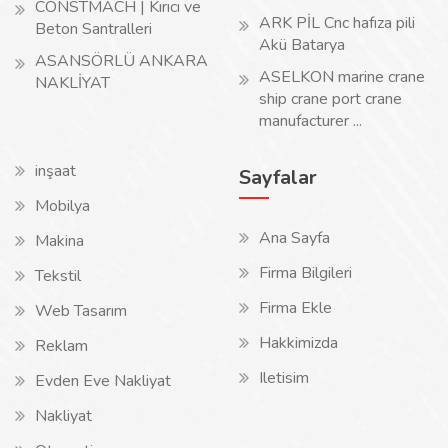
CONSTMACH | Kırıcı ve
ARK PİL Cnc hafıza pili
Beton Santralleri
Akü Batarya
ASANSÖRLÜ ANKARA
ASELKON marine crane
NAKLİYAT
ship crane port crane
manufacturer ...
inşaat
Sayfalar
Mobilya
Ana Sayfa
Makina
Firma Bilgileri
Tekstil
Firma Ekle
Web Tasarım
Hakkimizda
Reklam
Iletisim
Evden Eve Nakliyat
Nakliyat