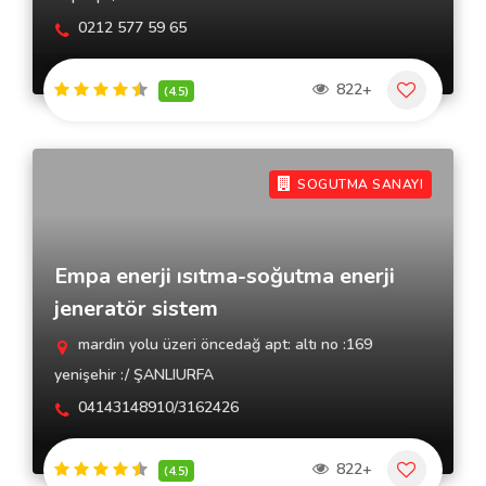
0212 577 59 65
822+
(4.5)
SOGUTMA SANAYI
Empa enerji ısıtma-soğutma enerji
jeneratör sistem
mardin yolu üzeri öncedağ apt: altı no :169
yenişehir :/ ŞANLIURFA
04143148910/3162426
822+
(4.5)