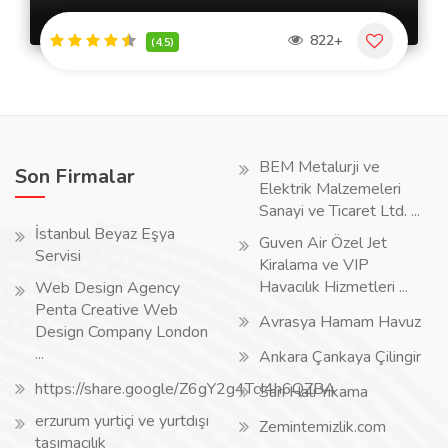
822+
(4.5)
BEM Metalurji ve
Son Firmalar
Elektrik Malzemeleri
Sanayi ve Ticaret Ltd. ...
İstanbul Beyaz Eşya
Guven Air Özel Jet
Servisi
Kiralama ve VIP
Havacılık Hizmetleri ...
Web Design Agency
Penta Creative Web
Avrasya Hamam Havuz
Design Company London
...
Ankara Çankaya Çilingir
https://share.google/Z6gY2g4TcI4h6QZBA
Sarı Halı Yıkama
erzurum yurtiçi ve yurtdışı
Zemintemizlik.com
taşımacılık