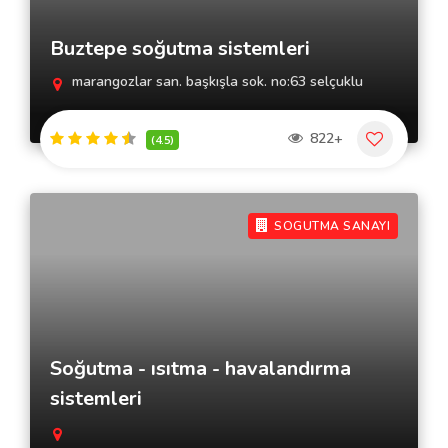
Buztepe soğutma sistemleri
marangozlar san. başkışla sok. no:63 selçuklu
822+
(4.5)
SOGUTMA SANAYI
Soğutma - ısıtma - havalandırma
sistemleri