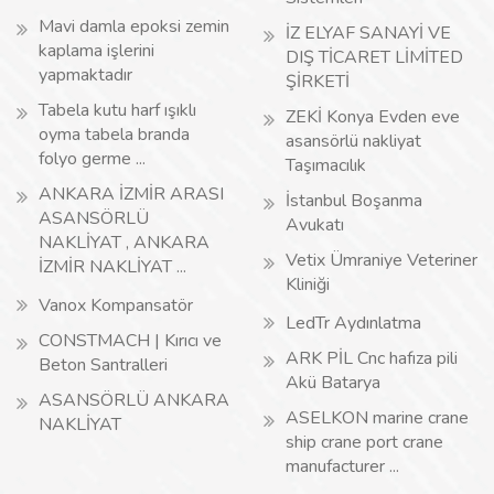
Mavi damla epoksi zemin
İZ ELYAF SANAYİ VE
kaplama işlerini
DIŞ TİCARET LİMİTED
yapmaktadır
ŞİRKETİ
Tabela kutu harf ışıklı
ZEKİ Konya Evden eve
oyma tabela branda
asansörlü nakliyat
folyo germe ...
Taşımacılık
ANKARA İZMİR ARASI
İstanbul Boşanma
ASANSÖRLÜ
Avukatı
NAKLİYAT , ANKARA
Vetix Ümraniye Veteriner
İZMİR NAKLİYAT ...
Kliniği
Vanox Kompansatör
LedTr Aydınlatma
CONSTMACH | Kırıcı ve
ARK PİL Cnc hafıza pili
Beton Santralleri
Akü Batarya
ASANSÖRLÜ ANKARA
ASELKON marine crane
NAKLİYAT
ship crane port crane
manufacturer ...