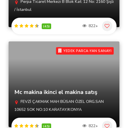
Perpa Ticaret Merkezi B Blok Kat: 12 No: 2160 Şişli
/ İstanbul
822+
(4.5)
YEDEK PARCA-YAN SANAYI
Mc makina ikinci el makina satış
FEVZİ ÇAKMAK MAH BÜSAN ÖZEL ORG.SAN
10652 SOK NO:10 KARATAY/KONYA
822+
(4.5)