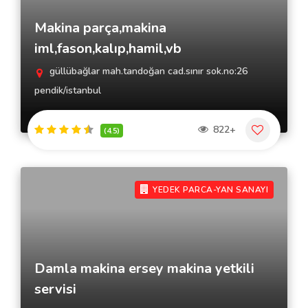
Makina parça,makina
iml,fason,kalıp,hamil,vb
güllübağlar mah.tandoğan cad.sınır sok.no:26
pendik/istanbul
822+
(4.5)
YEDEK PARCA-YAN SANAYI
Damla makina ersey makina yetkili
servisi