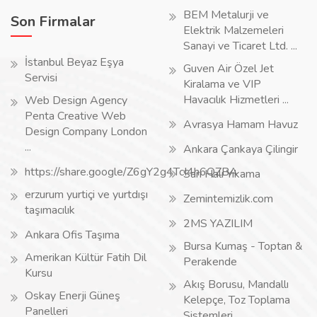
BEM Metalurji ve
Son Firmalar
Elektrik Malzemeleri
Sanayi ve Ticaret Ltd. ...
İstanbul Beyaz Eşya
Guven Air Özel Jet
Servisi
Kiralama ve VIP
Havacılık Hizmetleri ...
Web Design Agency
Penta Creative Web
Avrasya Hamam Havuz
Design Company London
...
Ankara Çankaya Çilingir
https://share.google/Z6gY2g4TcI4h6QZBA
Sarı Halı Yıkama
erzurum yurtiçi ve yurtdışı
Zemintemizlik.com
taşımacılık
2MS YAZILIM
Ankara Ofis Taşıma
Bursa Kumaş - Toptan &
Amerikan Kültür Fatih Dil
Perakende
Kursu
Akış Borusu, Mandallı
Oskay Enerji Güneş
Kelepçe, Toz Toplama
Panelleri
Sistemleri