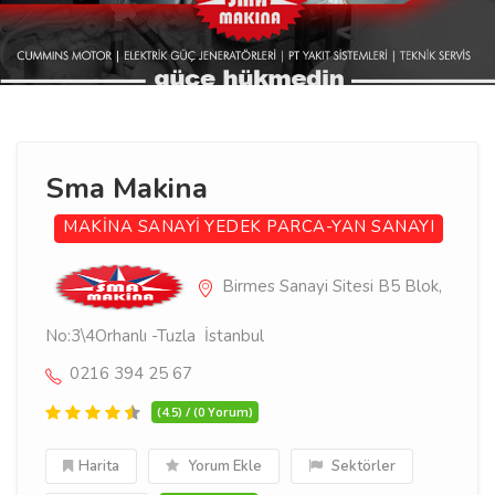
Sma Makina
MAKİNA SANAYİ
YEDEK PARCA-YAN SANAYI
Birmes Sanayi Sitesi B5 Blok,
No:3\4Orhanlı -Tuzla İstanbul
0216 394 25 67
(4.5) / (0 Yorum)
Harita
Yorum Ekle
Sektörler