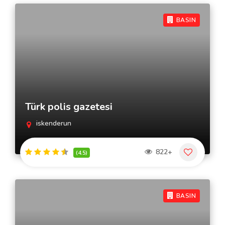
BASIN
Türk polis gazetesi
iskenderun
822+
(4.5)
BASIN