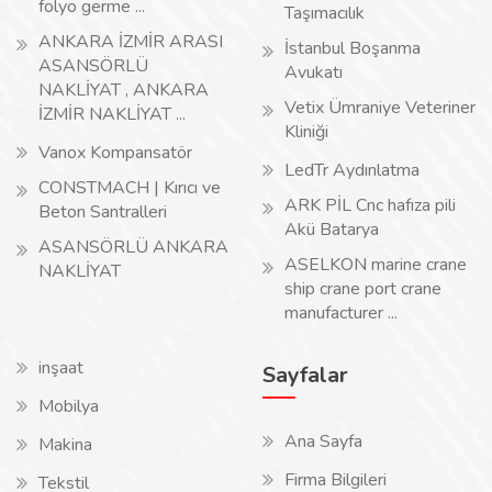
folyo germe ...
Taşımacılık
ANKARA İZMİR ARASI
İstanbul Boşanma
ASANSÖRLÜ
Avukatı
NAKLİYAT , ANKARA
Vetix Ümraniye Veteriner
İZMİR NAKLİYAT ...
Kliniği
Vanox Kompansatör
LedTr Aydınlatma
CONSTMACH | Kırıcı ve
ARK PİL Cnc hafıza pili
Beton Santralleri
Akü Batarya
ASANSÖRLÜ ANKARA
ASELKON marine crane
NAKLİYAT
ship crane port crane
manufacturer ...
inşaat
Sayfalar
Mobilya
Ana Sayfa
Makina
Firma Bilgileri
Tekstil