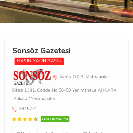
Sonsöz Gazetesi
BASIN-YAYIN
BASIN
İvedik O.S.B. Matbaacılar
Sitesi 1341. Cadde No:56-58 Yenimahalle ANKARA
Ankara / Yenimahalle
3945771
(4.5) / (0 Yorum)