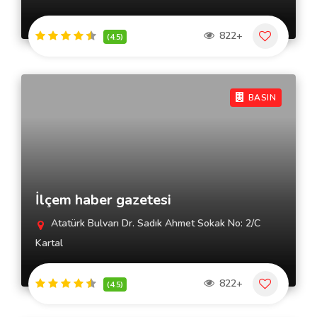
822+
(4.5)
BASIN
İlçem haber gazetesi
Atatürk Bulvarı Dr. Sadık Ahmet Sokak No: 2/C
Kartal
822+
(4.5)