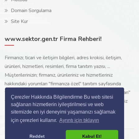
Domain Sorgulama
Site Kur
www.sektor.gen.tr Firma Rehberi!
Firmanızı; ticari ve iletişim bilgileri, adres krokisi, iletişim,
ürünleri, hizmetleri, resimleri, firma tanıtım yazısı, ...
Müşterilerinizin; firmanız, ürünleriniz ve hizmetleriniz
hakkındaki yorumları "firmanıza özel" tanıtım sayfasında
toplanarak ürünlerinizi, hizmetlerinizi, internette "sizi arayan"
Çerezler Hakkında Bilgilendirme Bu web sitesi
yeni müşterilerinize www.sektor.gen.tr aracılığı ile ücretsiz
sağlanan hizmetlerin iyileştirilmesi ve web
gösterilir.
sitemizde en iyi deneyimi yaşamanızı sağlamak
için çerezleri kullanır.
Ayrıntı için tıklayın
Reddet
Kabul Et!