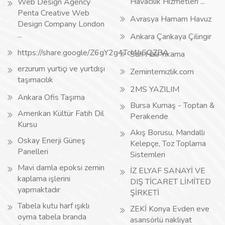
Havacılık Hizmetleri ...
Web Design Agency
Penta Creative Web
Avrasya Hamam Havuz
Design Company London
...
Ankara Çankaya Çilingir
https://share.google/Z6gY2g4TcI4h6QZBA
Sarı Halı Yıkama
erzurum yurtiçi ve yurtdışı
Zemintemizlik.com
taşımacılık
2MS YAZILIM
Ankara Ofis Taşıma
Bursa Kumaş - Toptan &
Amerikan Kültür Fatih Dil
Perakende
Kursu
Akış Borusu, Mandallı
Oskay Enerji Güneş
Kelepçe, Toz Toplama
Panelleri
Sistemleri
Mavi damla epoksi zemin
İZ ELYAF SANAYİ VE
kaplama işlerini
DIŞ TİCARET LİMİTED
yapmaktadır
ŞİRKETİ
Tabela kutu harf ışıklı
ZEKİ Konya Evden eve
oyma tabela branda
asansörlü nakliyat