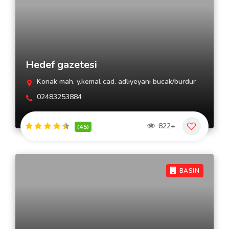
Hedef gazetesi
Konak mah. y.kemal cad. adliyeyanı bucak/burdur
02483253884
822+
(4.5)
BASIN