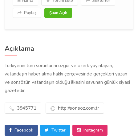
Harita
Yorum Ekle
Sektörler
Paylaş
Şuan Açık
Açıklama
Türkiyenin tüm sorunlarını özgür ve özerk yayınlayan,
vatandaşın haber alma hakkı çerçevesinde gerçekleri yazan
ve sonsözün vatandaşın olduğu ilkesini savunan günlük siyasi
gazetedir.
3945771
http://sonsoz.com.tr
Facebook
Twitter
Instagram