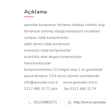
Açıklama
speedair kompresör firmamız istanbul merkeli olup 3
firmamızın üretmiş olduğu kompresör modelleri
compac vidalı kompresörler
sabit devirli vidalı kompresör
invertörlü vidalı kompresörler
invertörlü drek akuple kompresörler
hava kurutucuları
kompresörlerimiz CE belgeli olup 2 yıl garantilidir
ayrıca firmamız 7/24 servis hizmeti vermektedir.
info@speedair.com.tr www.speedair.com.tr
0212 486 32 71 pbx fax 0212 486 32 74
02124863271
http://www.speedai