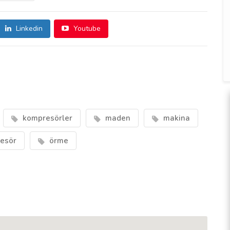
Linkedin
Youtube
kompresörler
maden
makina
resör
örme