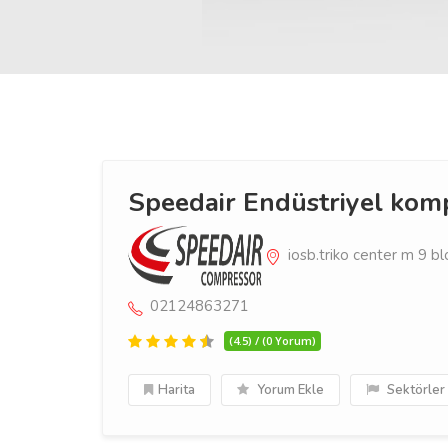
Speedair Endüstriyel kom
iosb.triko center m 9 bl
02124863271
(4.5) / (0 Yorum)
Harita
Yorum Ekle
Sektörler