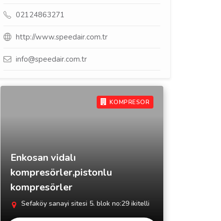
02124863271
http://www.speedair.com.tr
info@speedair.com.tr
KOMPRESOR
Enkosan vidalı
kompresörler,pistonlu
kompresörler
Sefaköy sanayi sitesi 5. blok no:29 ikitelli