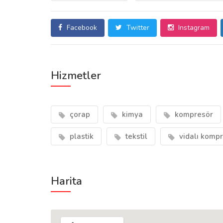
Facebook
Twitter
Instagram
Hizmetler
çorap
kimya
kompresör
plastik
tekstil
vidalı komp
Harita