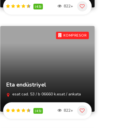
822+
(4.5)
KOMPRESOR
Eta endüstriyel
esat cad. 53 / b 06660 k.esat / ankata
822+
(4.5)