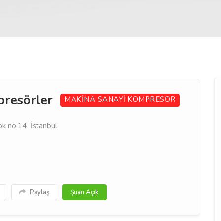
presörler
MAKİNA SANAYİ
KOMPRESOR
ok no.14 İstanbul
Paylaş
Şuan Açık