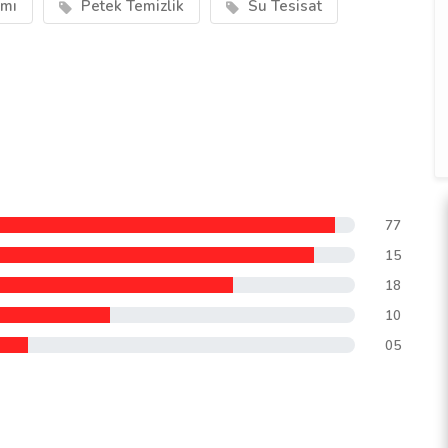
ımı
Petek Temizlik
Su Tesisat
77
15
18
10
05