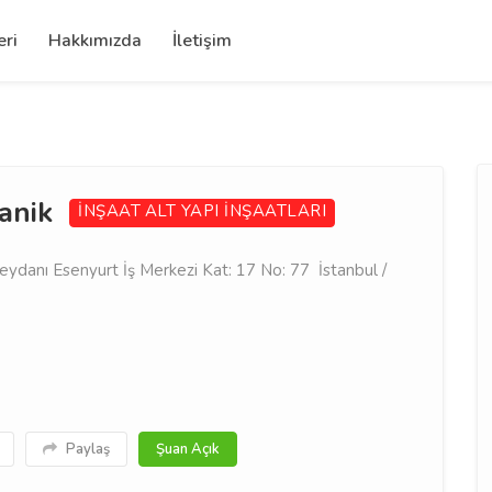
eri
Hakkımızda
İletişim
kanik
İNŞAAT
ALT YAPI İNŞAATLARI
danı Esenyurt İş Merkezi Kat: 17 No: 77 İstanbul /
Paylaş
Şuan Açık