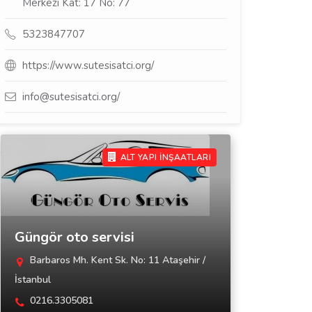
Merkezi Kat: 17 No: 77
5323847707
https://www.sutesisatci.org/
info@sutesisatci.org/
ALT YAPI İNŞAATLARI
Güngör oto servisi
Barbaros Mh. Kent Sk. No: 11 Ataşehir /
İstanbul
0216.3305081