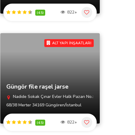
822+
(4.5)
ALT YAPI İNŞAATLARI
Güngör file raşel jarse
Nadide Sokak Çınar Evler Halk Pazarı No.:
68/38 Merter 34169 Güngören/İstanbul
822+
(4.5)