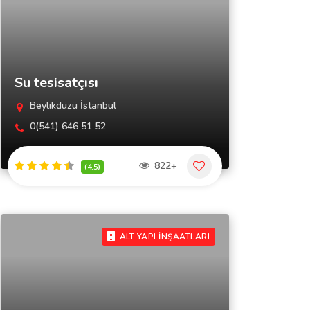
Su tesisatçısı
Beylikdüzü İstanbul
0(541) 646 51 52
822+
(4.5)
ALT YAPI İNŞAATLARI