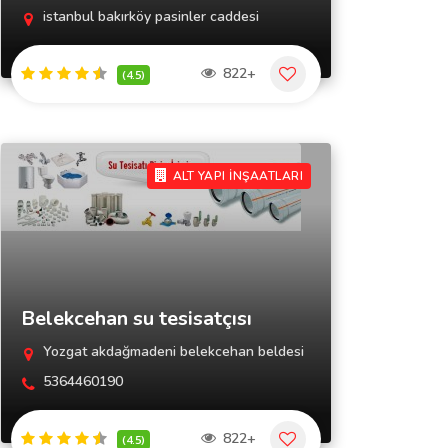
istanbul bakırköy pasinler caddesi
822+
(4.5)
ALT YAPI İNŞAATLARI
Belekcehan su tesisatçısı
Yozgat akdağmadeni belekcehan beldesi
5364460190
822+
(4.5)