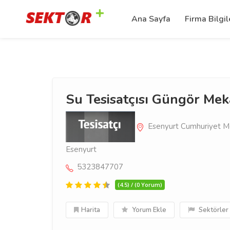
Ana Sayfa
Firma Bilgil
Su Tesisatçısı Güngör Me
Esenyurt Cumhuriyet Mey
Esenyurt
5323847707
(4.5) / (0 Yorum)
Harita
Yorum Ekle
Sektörler