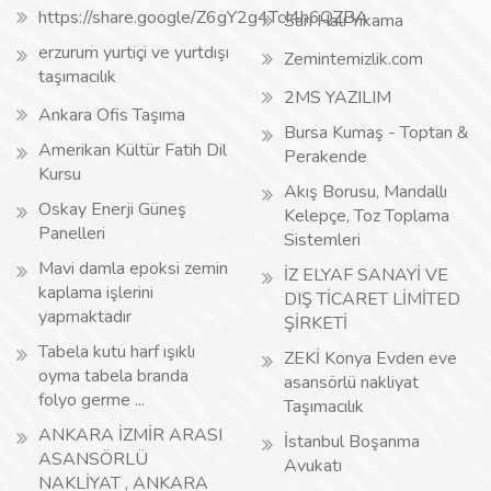
https://share.google/Z6gY2g4TcI4h6QZBA
Sarı Halı Yıkama
erzurum yurtiçi ve yurtdışı
Zemintemizlik.com
taşımacılık
2MS YAZILIM
Ankara Ofis Taşıma
Bursa Kumaş - Toptan &
Amerikan Kültür Fatih Dil
Perakende
Kursu
Akış Borusu, Mandallı
Oskay Enerji Güneş
Kelepçe, Toz Toplama
Panelleri
Sistemleri
Mavi damla epoksi zemin
İZ ELYAF SANAYİ VE
kaplama işlerini
DIŞ TİCARET LİMİTED
yapmaktadır
ŞİRKETİ
Tabela kutu harf ışıklı
ZEKİ Konya Evden eve
oyma tabela branda
asansörlü nakliyat
folyo germe ...
Taşımacılık
ANKARA İZMİR ARASI
İstanbul Boşanma
ASANSÖRLÜ
Avukatı
NAKLİYAT , ANKARA