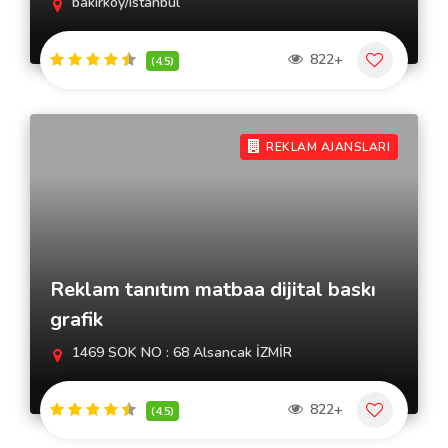
bakırköy/istanbul
822+
(4.5)
REKLAM AJANSLARI
Reklam tanıtım matbaa dijital baskı
grafik
1469 SOK NO : 68 Alsancak İZMİR
822+
(4.5)