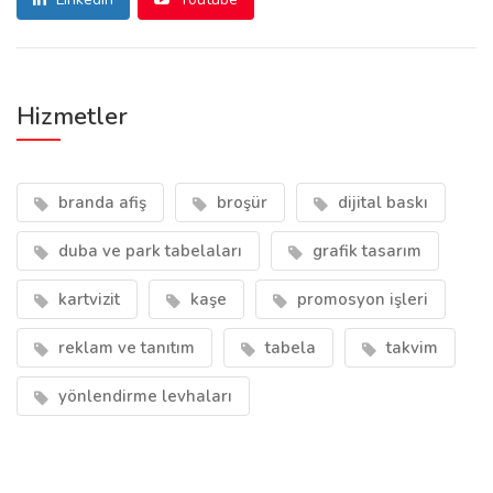
Hizmetler
branda afiş
broşür
dijital baskı
duba ve park tabelaları
grafik tasarım
kartvizit
kaşe
promosyon işleri
reklam ve tanıtım
tabela
takvim
yönlendirme levhaları