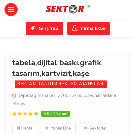
Giriş Yap
Firma Ekle
tabela,dijital baskı,grafik
tasarım,kartvizit,kaşe
REKLAM-TANITIM
REKLAM AJANSLARI
tepebağ mahallesi 27001 sk.no:5 seyhan /adana
Adana
(4.5) / (0 Yorum)
Harita
Yorum Ekle
Sektörler