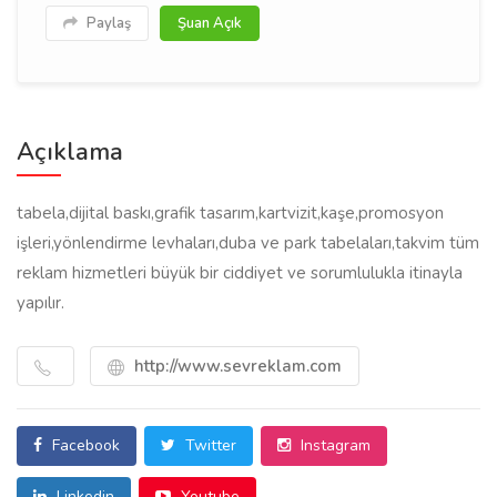
Paylaş
Şuan Açık
Açıklama
tabela,dijital baskı,grafik tasarım,kartvizit,kaşe,promosyon
işleri,yönlendirme levhaları,duba ve park tabelaları,takvim tüm
reklam hizmetleri büyük bir ciddiyet ve sorumlulukla itinayla
yapılır.
http://www.sevreklam.com
Facebook
Twitter
Instagram
Linkedin
Youtube