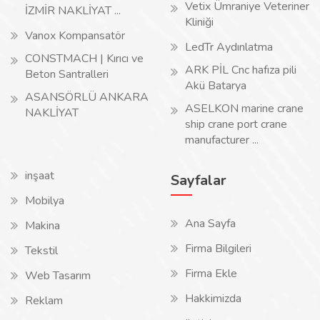
Vetix Ümraniye Veteriner
İZMİR NAKLİYAT ...
Kliniği
Vanox Kompansatör
LedTr Aydınlatma
CONSTMACH | Kırıcı ve
ARK PİL Cnc hafıza pili
Beton Santralleri
Akü Batarya
ASANSÖRLÜ ANKARA
ASELKON marine crane
NAKLİYAT
ship crane port crane
manufacturer ...
inşaat
Sayfalar
Mobilya
Ana Sayfa
Makina
Firma Bilgileri
Tekstil
Firma Ekle
Web Tasarım
Hakkimizda
Reklam