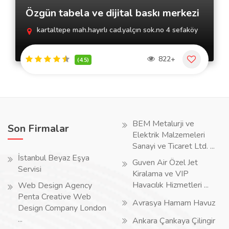
Özgün tabela ve dijital baskı merkezi
kartaltepe mah.hayırlı cad.yalçın sok.no 4 sefaköy
822+
(4.5)
BEM Metalurji ve
Son Firmalar
Elektrik Malzemeleri
Sanayi ve Ticaret Ltd. ...
İstanbul Beyaz Eşya
Guven Air Özel Jet
Servisi
Kiralama ve VIP
Havacılık Hizmetleri ...
Web Design Agency
Penta Creative Web
Avrasya Hamam Havuz
Design Company London
...
Ankara Çankaya Çilingir