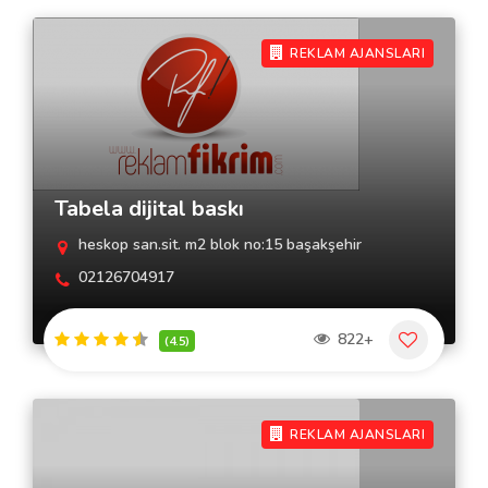
REKLAM AJANSLARI
Tabela dijital baskı
heskop san.sit. m2 blok no:15 başakşehir
02126704917
822+
(4.5)
REKLAM AJANSLARI