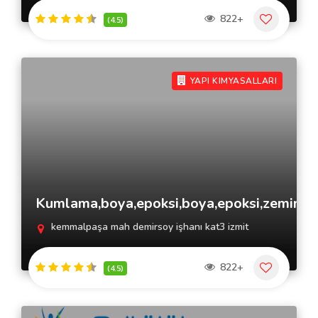
822+
(4.5)
YAPI KIMYASALLARI
Kumlama,boya,epoksi,boya,epoksi,zeminka
kemmalpaşa mah demirsoy işhanı kat3 izmit
822+
(4.5)