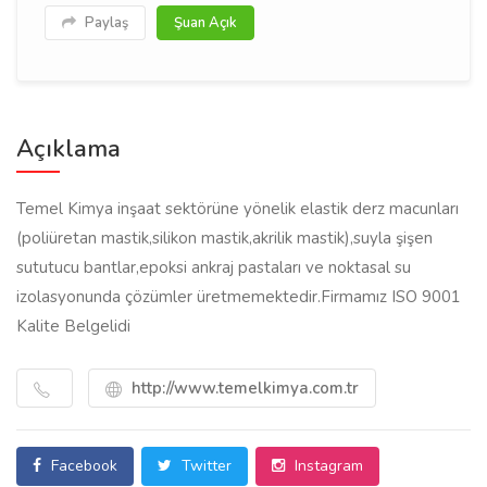
Paylaş
Şuan Açık
Açıklama
Temel Kimya inşaat sektörüne yönelik elastik derz macunları
(poliüretan mastik,silikon mastik,akrilik mastik),suyla şişen
sututucu bantlar,epoksi ankraj pastaları ve noktasal su
izolasyonunda çözümler üretmemektedir.Firmamız ISO 9001
Kalite Belgelidi
http://www.temelkimya.com.tr
Facebook
Twitter
Instagram