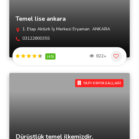
Temel lise ankara
1. Etap Aktürk İş Merkezi Eryaman  ANKARA
03122800355
822+
(4.5)
YAPI KIMYASALLARI
Dürüstlük temel ilkemizdir.