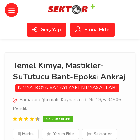
Giriş Yap
Firma Ekle
Temel Kimya, Mastikler-
SuTutucu Bant-Epoksi Ankraj
KIMYA-BOYA SANAYİ
YAPI KIMYASALLARI
Ramazanoğlu mah. Kaynarca cd. No:18/B 34906
Pendik
(4.5) / (0 Yorum)
Harita
Yorum Ekle
Sektörler