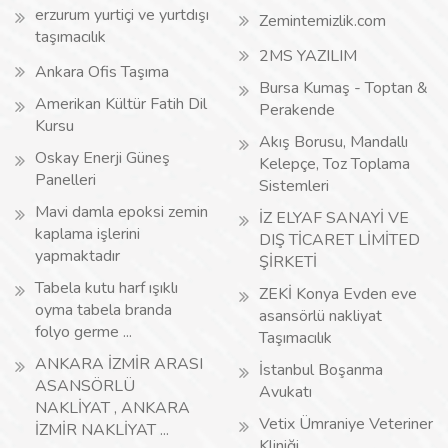
erzurum yurtiçi ve yurtdışı
Zemintemizlik.com
taşımacılık
2MS YAZILIM
Ankara Ofis Taşıma
Bursa Kumaş - Toptan &
Amerikan Kültür Fatih Dil
Perakende
Kursu
Akış Borusu, Mandallı
Oskay Enerji Güneş
Kelepçe, Toz Toplama
Panelleri
Sistemleri
Mavi damla epoksi zemin
İZ ELYAF SANAYİ VE
kaplama işlerini
DIŞ TİCARET LİMİTED
yapmaktadır
ŞİRKETİ
Tabela kutu harf ışıklı
ZEKİ Konya Evden eve
oyma tabela branda
asansörlü nakliyat
folyo germe ...
Taşımacılık
ANKARA İZMİR ARASI
İstanbul Boşanma
ASANSÖRLÜ
Avukatı
NAKLİYAT , ANKARA
Vetix Ümraniye Veteriner
İZMİR NAKLİYAT ...
Kliniği