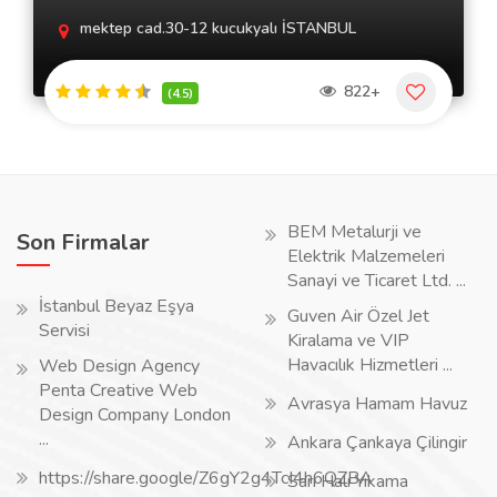
mektep cad.30-12 kucukyalı İSTANBUL
822+
(4.5)
BEM Metalurji ve
Son Firmalar
Elektrik Malzemeleri
Sanayi ve Ticaret Ltd. ...
İstanbul Beyaz Eşya
Guven Air Özel Jet
Servisi
Kiralama ve VIP
Havacılık Hizmetleri ...
Web Design Agency
Penta Creative Web
Avrasya Hamam Havuz
Design Company London
...
Ankara Çankaya Çilingir
https://share.google/Z6gY2g4TcI4h6QZBA
Sarı Halı Yıkama