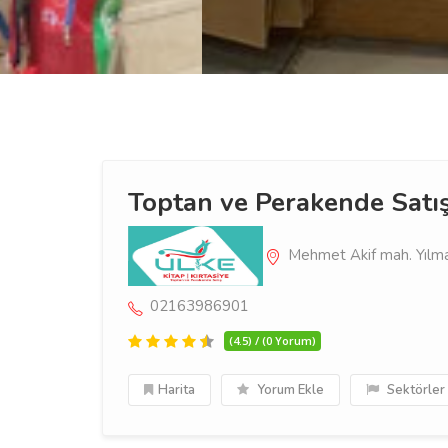
Toptan ve Perakende Satı
Mehmet Akif mah. Yılma
02163986901
(4.5) / (0 Yorum)
Harita
Yorum Ekle
Sektörler