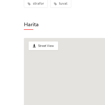
strafor
tuval
Harita
Street View