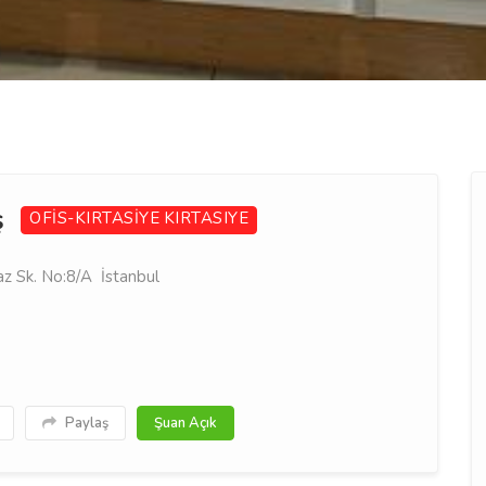
ş
OFİS-KIRTASİYE
KIRTASIYE
z Sk. No:8/A İstanbul
Paylaş
Şuan Açık