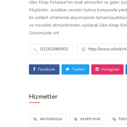
Ülke Kitap Kırtasiye'nin sıcak atmosferi ve güler yüzl
Müşteriler, aradıkları ürünleri bulma konusunda yardı
bir sohbet ortamında alışverişlerini tamamlayabiliyor
ve mesafeli atmosferinden sıyrılarak Ülke Kitap Kırtas
Günümüzde onl
02163986901
http://www.ulkekir
Facebook
Twitter
Instagram
Hizmetler
akrilikboya
elektronik
foto