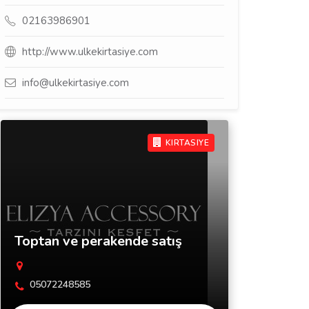
02163986901
http://www.ulkekirtasiye.com
info@ulkekirtasiye.com
KIRTASIYE
Toptan ve perakende satış
05072248585