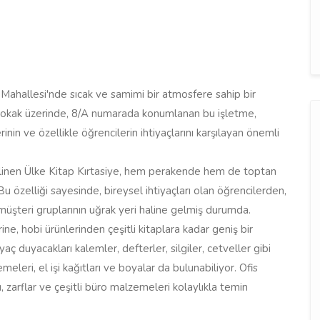
 Mahallesi'nde sıcak ve samimi bir atmosfere sahip bir
z Sokak üzerinde, 8/A numarada konumlanan bu işletme,
inin ve özellikle öğrencilerin ihtiyaçlarını karşılayan önemli
 bilinen Ülke Kitap Kırtasiye, hem perakende hem de toptan
Bu özelliği sayesinde, bireysel ihtiyaçları olan öğrencilerden,
müşteri gruplarının uğrak yeri haline gelmiş durumda.
ne, hobi ürünlerinden çeşitli kitaplara kadar geniş bir
aç duyacakları kalemler, defterler, silgiler, cetveller gibi
leri, el işi kağıtları ve boyalar da bulunabiliyor. Ofis
rı, zarflar ve çeşitli büro malzemeleri kolaylıkla temin