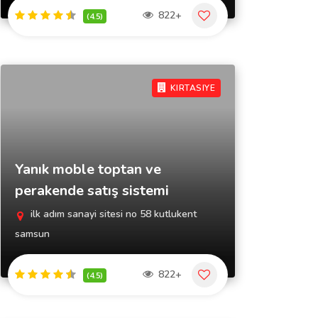
822+
(4.5)
KIRTASIYE
Yanık moble toptan ve
perakende satış sistemi
ilk adım sanayi sitesi no 58 kutlukent
samsun
822+
(4.5)