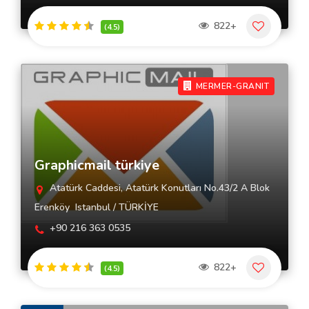
822+
(4.5)
MERMER-GRANIT
Graphicmail türkiye
Atatürk Caddesi, Atatürk Konutları No.43/2 A Blok
Erenköy  Istanbul / TÜRKİYE
+90 216 363 0535
822+
(4.5)