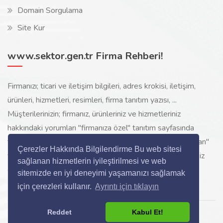
Domain Sorgulama
Site Kur
www.sektor.gen.tr Firma Rehberi!
Firmanızı; ticari ve iletişim bilgileri, adres krokisi, iletişim,
ürünleri, hizmetleri, resimleri, firma tanıtım yazısı, ...
Müşterilerinizin; firmanız, ürünleriniz ve hizmetleriniz
hakkındaki yorumları "firmanıza özel" tanıtım sayfasında
toplanarak ürünlerinizi, hizmetlerinizi, internette "sizi arayan"
Çerezler Hakkında Bilgilendirme Bu web sitesi
yeni müşterilerinize www.sektor.gen.tr aracılığı ile ücretsiz
sağlanan hizmetlerin iyileştirilmesi ve web
gösterilir.
sitemizde en iyi deneyimi yaşamanızı sağlamak
için çerezleri kullanır.
Ayrıntı için tıklayın
Reddet
Kabul Et!
Copyright © 2024 All Rights Reserved.