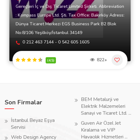
Gereçleri İç ve Dış Ticaret Limited Şirketi. Abbreviation
: Kompass Europe Ltd. Şti. Tax Office: Bakırköy Adress:
Dünya Ticaret Merkezi EGS Business Park B2 Blok
No:8/106 Yeşilköy/İstanbul 34149
0 212 463 7144 - 0 542 605 1605
822+
(4.5)
BEM Metalurji ve
Son Firmalar
Elektrik Malzemeleri
Sanayi ve Ticaret Ltd. ...
İstanbul Beyaz Eşya
Guven Air Özel Jet
Servisi
Kiralama ve VIP
Havacılık Hizmetleri ...
Web Design Agency