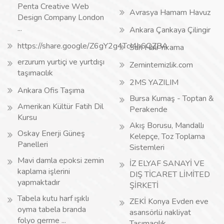
Penta Creative Web
Avrasya Hamam Havuz
Design Company London
...
Ankara Çankaya Çilingir
https://share.google/Z6gY2g4TcI4h6QZBA
Sarı Halı Yıkama
erzurum yurtiçi ve yurtdışı
Zemintemizlik.com
taşımacılık
2MS YAZILIM
Ankara Ofis Taşıma
Bursa Kumaş - Toptan &
Amerikan Kültür Fatih Dil
Perakende
Kursu
Akış Borusu, Mandallı
Oskay Enerji Güneş
Kelepçe, Toz Toplama
Panelleri
Sistemleri
Mavi damla epoksi zemin
İZ ELYAF SANAYİ VE
kaplama işlerini
DIŞ TİCARET LİMİTED
yapmaktadır
ŞİRKETİ
Tabela kutu harf ışıklı
ZEKİ Konya Evden eve
oyma tabela branda
asansörlü nakliyat
folyo germe ...
Taşımacılık