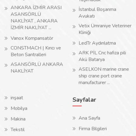
ANKARA İZMİR ARASI
İstanbul Boşanma
ASANSÖRLÜ
Avukatı
NAKLİYAT , ANKARA
Vetix Ümraniye Veteriner
İZMİR NAKLİYAT ...
Kliniği
Vanox Kompansatör
LedTr Aydınlatma
CONSTMACH | Kırıcı ve
ARK PİL Cnc hafıza pili
Beton Santralleri
Akü Batarya
ASANSÖRLÜ ANKARA
ASELKON marine crane
NAKLİYAT
ship crane port crane
manufacturer ...
inşaat
Sayfalar
Mobilya
Ana Sayfa
Makina
Firma Bilgileri
Tekstil