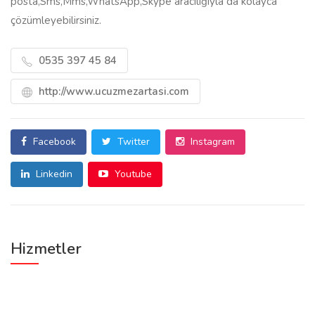
posta,Sms,Mms,WhatsApp,Skype aracılığıyla da kolayca
çözümleyebilirsiniz.
0535 397 45 84
http://www.ucuzmezartasi.com
Facebook
Twitter
Instagram
Linkedin
Youtube
Hizmetler