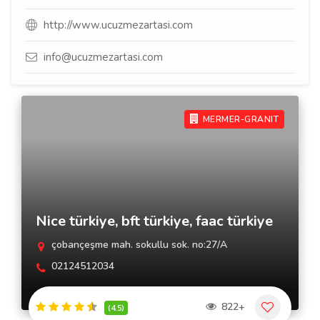
http://www.ucuzmezartasi.com
info@ucuzmezartasi.com
MERMER-GRANIT
Nice türkiye, bft türkiye, faac türkiye
çobançeşme mah. sokullu sok. no:27/A
02124512034
822+
(4.5)