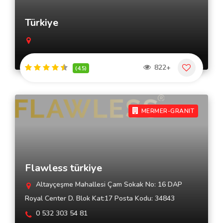
Türkiye
822+
(4.5)
MERMER-GRANIT
Flawless türkiye
Altayçeşme Mahallesi Çam Sokak No: 16 DAP
Royal Center D. Blok Kat:17 Posta Kodu: 34843
0 532 303 54 81