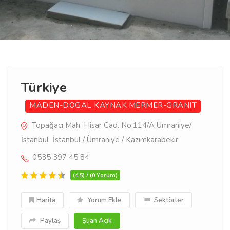
Türkiye
MADEN-DOGAL KAYNAK
MERMER-GRANIT
Topağacı Mah. Hisar Cad. No:114/A Ümraniye/
İstanbul İstanbul / Ümraniye / Kazımkarabekir
0535 397 45 84
(4.5) / (0 Yorum)
Harita
Yorum Ekle
Sektörler
Paylaş
Şuan Açık