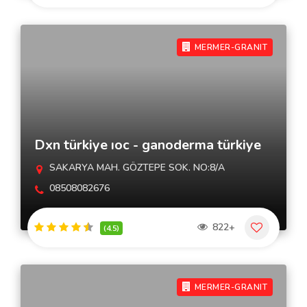
MERMER-GRANIT
Dxn türkiye ıoc - ganoderma türkiye
SAKARYA MAH. GÖZTEPE SOK. NO:8/A
08508082676
822+
(4.5)
MERMER-GRANIT