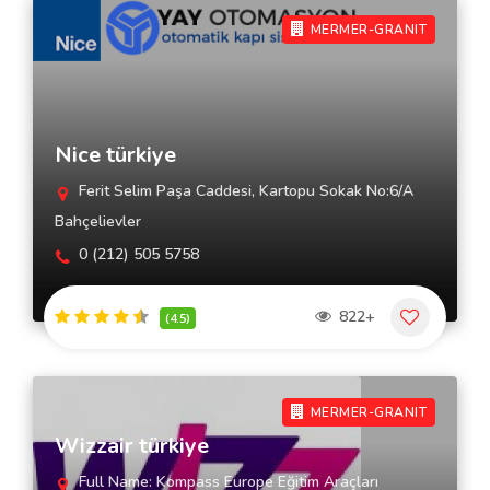
MERMER-GRANIT
Nice türkiye
Ferit Selim Paşa Caddesi, Kartopu Sokak No:6/A
Bahçelievler
0 (212) 505 5758
822+
(4.5)
MERMER-GRANIT
Wizzair türkiye
Full Name: Kompass Europe Eğitim Araçları