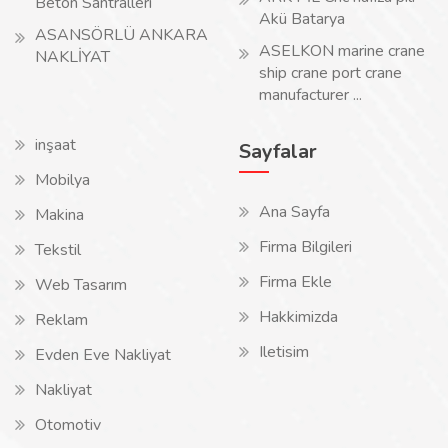
Beton Santralleri
Akü Batarya
ASANSÖRLÜ ANKARA
ASELKON marine crane
NAKLİYAT
ship crane port crane
manufacturer ...
inşaat
Sayfalar
Mobilya
Ana Sayfa
Makina
Firma Bilgileri
Tekstil
Firma Ekle
Web Tasarım
Hakkimizda
Reklam
Iletisim
Evden Eve Nakliyat
Nakliyat
Otomotiv