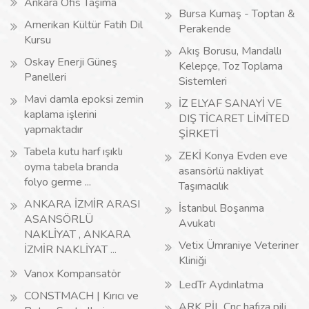
Ankara Ofis Taşıma
Bursa Kumaş - Toptan &
Amerikan Kültür Fatih Dil
Perakende
Kursu
Akış Borusu, Mandallı
Oskay Enerji Güneş
Kelepçe, Toz Toplama
Panelleri
Sistemleri
Mavi damla epoksi zemin
İZ ELYAF SANAYİ VE
kaplama işlerini
DIŞ TİCARET LİMİTED
yapmaktadır
ŞİRKETİ
Tabela kutu harf ışıklı
ZEKİ Konya Evden eve
oyma tabela branda
asansörlü nakliyat
folyo germe ...
Taşımacılık
ANKARA İZMİR ARASI
İstanbul Boşanma
ASANSÖRLÜ
Avukatı
NAKLİYAT , ANKARA
Vetix Ümraniye Veteriner
İZMİR NAKLİYAT ...
Kliniği
Vanox Kompansatör
LedTr Aydınlatma
CONSTMACH | Kırıcı ve
ARK PİL Cnc hafıza pili