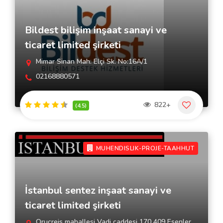
Bildest bilişim inşaat sanayi ve
ticaret limited şirketi
Mimar Sinan Mah. Elçi Sk. No:16A/1
02168880571
822+
(4.5)
MUHENDISLIK-PROJE-TAAHHUT
İstanbul sentez inşaat sanayi ve
ticaret limited şirketi
Oruçreis mahallesi Vadi caddesi 170 409 Esenler