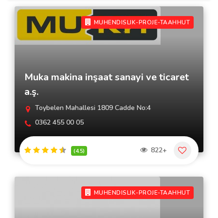
MUHENDISLIK-PROJE-TAAHHUT
Muka makina inşaat sanayi ve ticaret
a.ş.
Toybelen Mahallesi 1809 Cadde No:4
0362 455 00 05
822+
(4.5)
MUHENDISLIK-PROJE-TAAHHUT