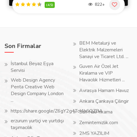
822+
(4.5)
BEM Metalurji ve
Son Firmalar
Elektrik Malzemeleri
Sanayi ve Ticaret Ltd. ...
İstanbul Beyaz Eşya
Guven Air Özel Jet
Servisi
Kiralama ve VIP
Havacılık Hizmetleri ...
Web Design Agency
Penta Creative Web
Avrasya Hamam Havuz
Design Company London
...
Ankara Çankaya Çilingir
https://share.google/Z6gY2g4TcI4h6QZBA
Sarı Halı Yıkama
erzurum yurtiçi ve yurtdışı
Zemintemizlik.com
taşımacılık
2MS YAZILIM