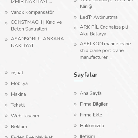
İZMİR NAKLİYAT ...
Kliniği
Vanox Kompansatör
LedTr Aydınlatma
CONSTMACH | Kırıcı ve
ARK PİL Cnc hafıza pili
Beton Santralleri
Akü Batarya
ASANSÖRLÜ ANKARA
ASELKON marine crane
NAKLİYAT
ship crane port crane
manufacturer ...
inşaat
Sayfalar
Mobilya
Ana Sayfa
Makina
Firma Bilgileri
Tekstil
Firma Ekle
Web Tasarım
Hakkimizda
Reklam
Iletisim
Evden Eve Nakliyat