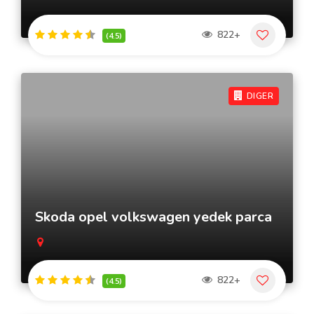
822+
(4.5)
DIGER
Skoda opel volkswagen yedek parca
822+
(4.5)