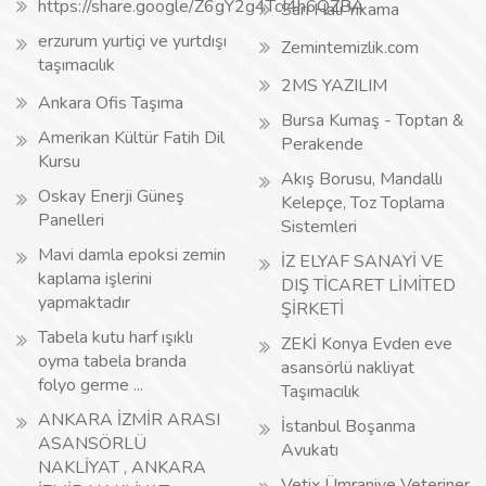
https://share.google/Z6gY2g4TcI4h6QZBA
Sarı Halı Yıkama
erzurum yurtiçi ve yurtdışı
Zemintemizlik.com
taşımacılık
2MS YAZILIM
Ankara Ofis Taşıma
Bursa Kumaş - Toptan &
Amerikan Kültür Fatih Dil
Perakende
Kursu
Akış Borusu, Mandallı
Oskay Enerji Güneş
Kelepçe, Toz Toplama
Panelleri
Sistemleri
Mavi damla epoksi zemin
İZ ELYAF SANAYİ VE
kaplama işlerini
DIŞ TİCARET LİMİTED
yapmaktadır
ŞİRKETİ
Tabela kutu harf ışıklı
ZEKİ Konya Evden eve
oyma tabela branda
asansörlü nakliyat
folyo germe ...
Taşımacılık
ANKARA İZMİR ARASI
İstanbul Boşanma
ASANSÖRLÜ
Avukatı
NAKLİYAT , ANKARA
Vetix Ümraniye Veteriner