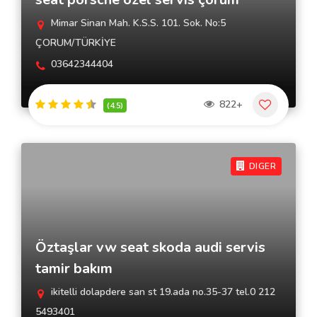
Mimar Sinan Mah. K.S.S. 101. Sok. No:5
ÇORUM/TÜRKİYE
03642344404
822+
(4.5)
DIGER
Öztaşlar vw seat skoda audi servis
tamir bakım
ikitelli dolapdere san st 19.ada no.35-37 tel.0 212
5493401