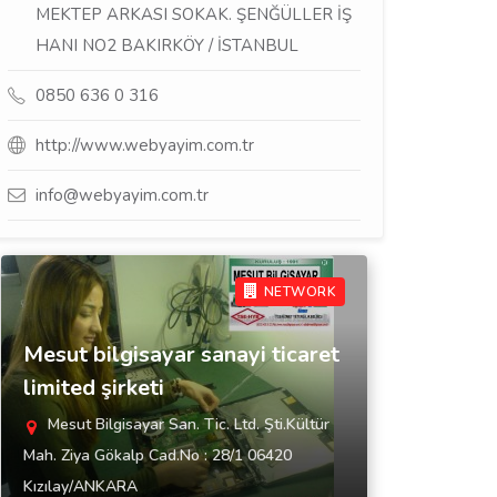
MEKTEP ARKASI SOKAK. ŞENĞÜLLER İŞ
HANI NO2 BAKIRKÖY / İSTANBUL
0850 636 0 316
http://www.webyayim.com.tr
info@webyayim.com.tr
NETWORK
Mesut bilgisayar sanayi ticaret
limited şirketi
Mesut Bilgisayar San. Tic. Ltd. Şti.Kültür
Mah. Ziya Gökalp Cad.No : 28/1 06420
Kızılay/ANKARA