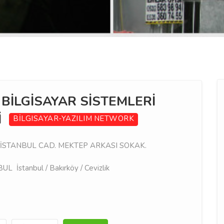
BİLGİSAYAR SİSTEMLERİ
İ
BİLGISAYAR-YAZILIM
NETWORK
İSTANBUL CAD. MEKTEP ARKASI SOKAK.
İstanbul / Bakırköy / Cevizlik