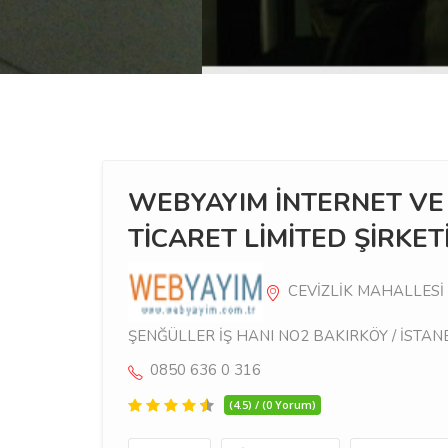
WEBYAYIM İNTERNET VE 
TİCARET LİMİTED ŞİRKET
CEVİZLİK MAHALLESİ 
ŞENĞÜLLER İŞ HANI NO2 BAKIRKÖY / İSTANBUL 
0850 636 0 316
(4.5) / (0 Yorum)