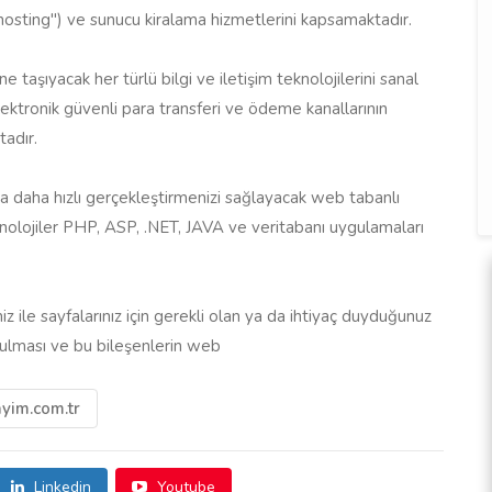
hosting") ve sunucu kiralama hizmetlerini kapsamaktadır.
ne taşıyacak her türlü bilgi ve iletişim teknolojilerini sanal
lektronik güvenli para transferi ve ödeme kanallarının
tadır.
mda daha hızlı gerçekleştirmenizi sağlayacak web tabanlı
eknolojiler PHP, ASP, .NET, JAVA ve veritabanı uygulamaları
z ile sayfalarınız için gerekli olan ya da ihtiyaç duyduğunuz
urulması ve bu bileşenlerin web
yim.com.tr
Linkedin
Youtube