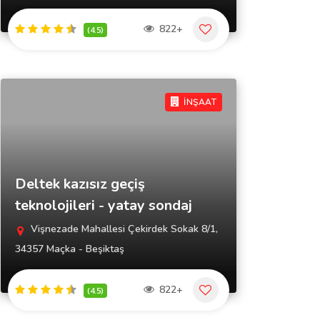
822+
(4.5)
İNŞAAT
Deltek kazısız geçiş
teknolojileri - yatay sondaj
Vişnezade Mahallesi Çekirdek Sokak 8/1,
34357 Maçka - Beşiktaş
822+
(4.5)