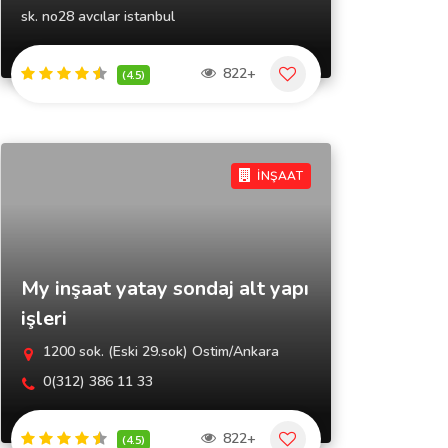
sk. no28 avcılar istanbul
822+
(4.5)
İNŞAAT
My inşaat yatay sondaj alt yapı
işleri
1200 sok. (Eski 29.sok) Ostim/Ankara
0(312) 386 11 33
822+
(4.5)