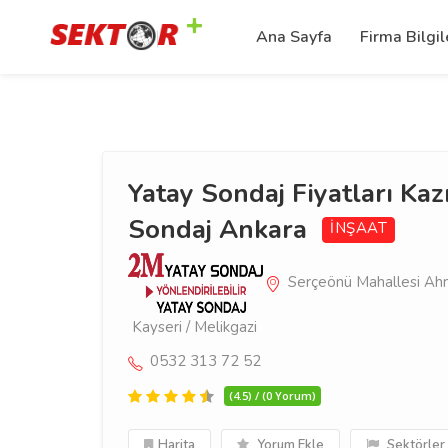
Ana Sayfa
Firma Bilgil
Yatay Sondaj Fiyatları Kaz
Sondaj Ankara
İNŞAAT
Serçeönü Mahallesi Ahm
Kayseri / Melikgazi
0532 313 72 52
(4.5) / (0 Yorum)
Harita
Yorum Ekle
Sektörler