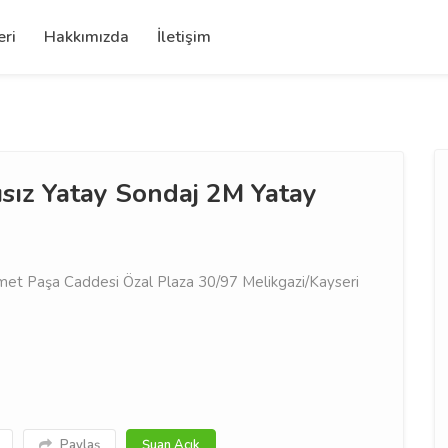
eri
Hakkımızda
İletişim
ısız Yatay Sondaj 2M Yatay
et Paşa Caddesi Özal Plaza 30/97 Melikgazi/Kayseri
Paylaş
Şuan Açık