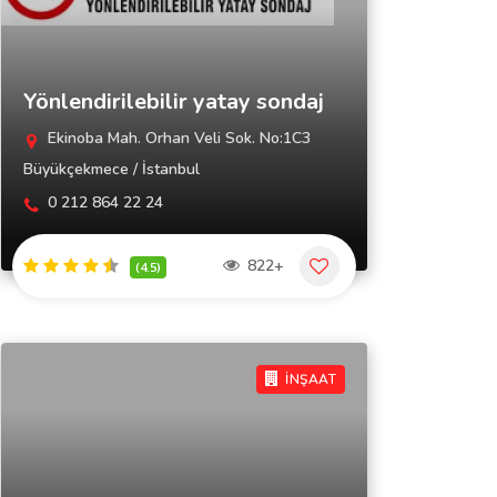
Yönlendirilebilir yatay sondaj
Ekinoba Mah. Orhan Veli Sok. No:1C3
Büyükçekmece / İstanbul
0 212 864 22 24
822+
(4.5)
İNŞAAT