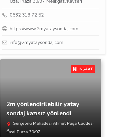
Özal Plaza 30/97 Melikgazi/Kayseri
0532 313 72 52
https://www.2myataysondaj.com
info@2myataysondaj.com
İNŞAAT
2m yönlendirilebilir yatay
sondaj kazısız yönlendi
Serçeönü Mahallesi Ahmet Paşa Caddesi
Özal Plaza 30/97