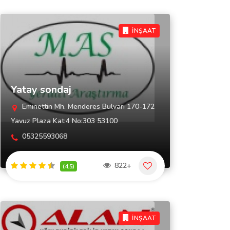
İNŞAAT
Yatay sondaj
Eminettin Mh. Menderes Bulvarı 170-172
Yavuz Plaza Kat:4 No:303 53100
05325593068
822+
(4.5)
İNŞAAT