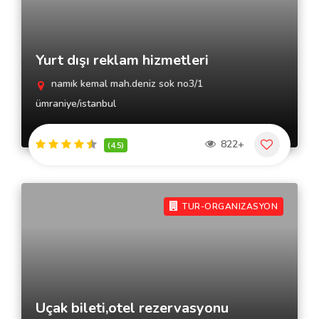
Yurt dışı reklam hizmetleri
namık kemal mah.deniz sok no3/1
ümraniye/istanbul
822+
(4.5)
TUR-ORGANIZASYON
Uçak bileti,otel rezervasyonu