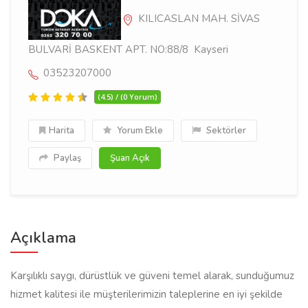
KILICASLAN MAH. SİVAS
BULVARİ BASKENT APT. NO:88/8 Kayseri
03523207000
(4.5) / (0 Yorum)
Harita
Yorum Ekle
Sektörler
Paylaş
Şuan Açık
Açıklama
Karşılıklı saygı, dürüstlük ve güveni temel alarak, sunduğumuz
hizmet kalitesi ile müşterilerimizin taleplerine en iyi şekilde