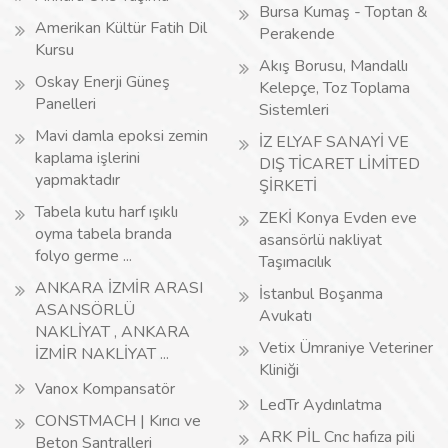
Bursa Kumaş - Toptan &
Amerikan Kültür Fatih Dil
Perakende
Kursu
Akış Borusu, Mandallı
Oskay Enerji Güneş
Kelepçe, Toz Toplama
Panelleri
Sistemleri
Mavi damla epoksi zemin
İZ ELYAF SANAYİ VE
kaplama işlerini
DIŞ TİCARET LİMİTED
yapmaktadır
ŞİRKETİ
Tabela kutu harf ışıklı
ZEKİ Konya Evden eve
oyma tabela branda
asansörlü nakliyat
folyo germe ...
Taşımacılık
ANKARA İZMİR ARASI
İstanbul Boşanma
ASANSÖRLÜ
Avukatı
NAKLİYAT , ANKARA
Vetix Ümraniye Veteriner
İZMİR NAKLİYAT ...
Kliniği
Vanox Kompansatör
LedTr Aydınlatma
CONSTMACH | Kırıcı ve
ARK PİL Cnc hafıza pili
Beton Santralleri