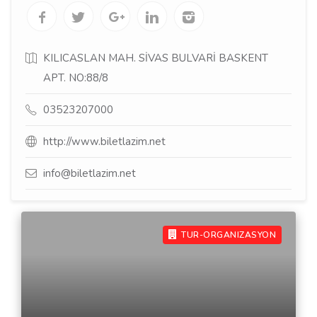
KILICASLAN MAH. SİVAS BULVARİ BASKENT
APT. NO:88/8
03523207000
http://www.biletlazim.net
info@biletlazim.net
TUR-ORGANIZASYON