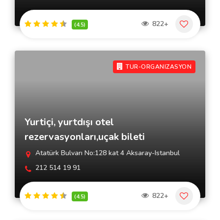
822+
(4.5)
TUR-ORGANIZASYON
Yurtiçi, yurtdışı otel
rezervasyonları,uçak bileti
Atatürk Bulvarı No:128 kat 4 Aksaray-Istanbul
212 514 19 91
822+
(4.5)