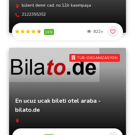
bülent demir cad. no.12/c kasımpaşa
2122355352
822+
(4.5)
TUR-ORGANIZASYON
En ucuz ucak bileti otel araba -
bilato.de