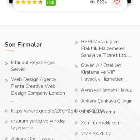
822+
(4.5)
BEM Metalurji ve
Son Firmalar
Elektrik Malzemeleri
Sanayi ve Ticaret Ltd. ...
İstanbul Beyaz Eşya
Guven Air Özel Jet
Servisi
Kiralama ve VIP
Havacılık Hizmetleri ...
Web Design Agency
Penta Creative Web
Avrasya Hamam Havuz
Design Company London
...
Ankara Çankaya Çilingir
https://share.google/Z6gY2g4TcI4h6QZBA
Sarı Halı Yıkama
erzurum yurtiçi ve yurtdışı
Zemintemizlik.com
taşımacılık
2MS YAZILIM
Ankara Ofis Taşıma