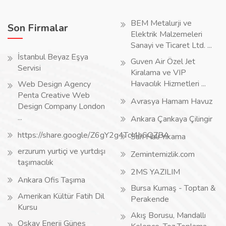
BEM Metalurji ve
Son Firmalar
Elektrik Malzemeleri
Sanayi ve Ticaret Ltd. ...
İstanbul Beyaz Eşya
Guven Air Özel Jet
Servisi
Kiralama ve VIP
Havacılık Hizmetleri ...
Web Design Agency
Penta Creative Web
Avrasya Hamam Havuz
Design Company London
...
Ankara Çankaya Çilingir
https://share.google/Z6gY2g4TcI4h6QZBA
Sarı Halı Yıkama
erzurum yurtiçi ve yurtdışı
Zemintemizlik.com
taşımacılık
2MS YAZILIM
Ankara Ofis Taşıma
Bursa Kumaş - Toptan &
Amerikan Kültür Fatih Dil
Perakende
Kursu
Akış Borusu, Mandallı
Oskay Enerji Güneş