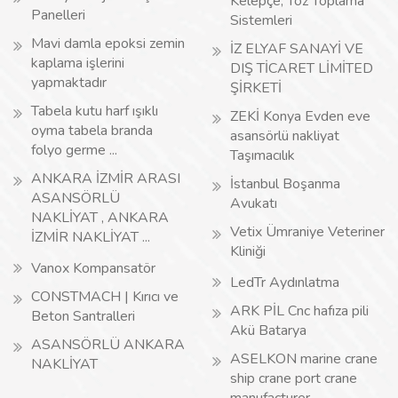
Kelepçe, Toz Toplama
Panelleri
Sistemleri
Mavi damla epoksi zemin
İZ ELYAF SANAYİ VE
kaplama işlerini
DIŞ TİCARET LİMİTED
yapmaktadır
ŞİRKETİ
Tabela kutu harf ışıklı
ZEKİ Konya Evden eve
oyma tabela branda
asansörlü nakliyat
folyo germe ...
Taşımacılık
ANKARA İZMİR ARASI
İstanbul Boşanma
ASANSÖRLÜ
Avukatı
NAKLİYAT , ANKARA
Vetix Ümraniye Veteriner
İZMİR NAKLİYAT ...
Kliniği
Vanox Kompansatör
LedTr Aydınlatma
CONSTMACH | Kırıcı ve
ARK PİL Cnc hafıza pili
Beton Santralleri
Akü Batarya
ASANSÖRLÜ ANKARA
ASELKON marine crane
NAKLİYAT
ship crane port crane