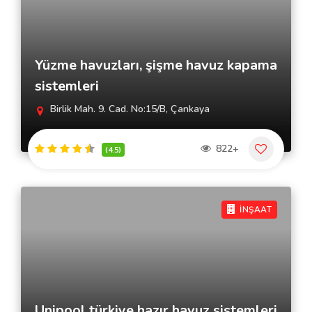
Yüzme havuzları, şişme havuz kapama
sistemleri
Birlik Mah. 9. Cad. No:15/B, Çankaya
822+
(4.5)
İNŞAAT
Unipool türkiye hazır havuz sistemleri