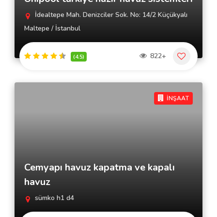
İdealtepe Mah. Denizciler Sok. No: 14/2 Küçükyalı
Maltepe / İstanbul
822+
(4.5)
İNŞAAT
Cemyapı havuz kapatma ve kapalı
havuz
sümko h1 d4