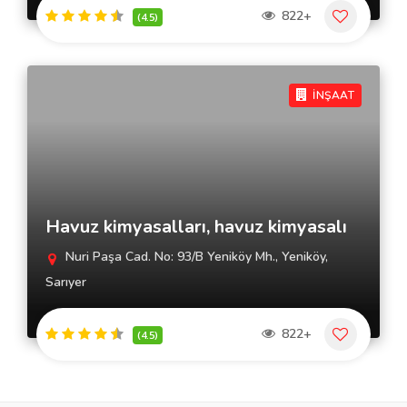
822+
(4.5)
İNŞAAT
Havuz kimyasalları, havuz kimyasalı
Nuri Paşa Cad. No: 93/B Yeniköy Mh., Yeniköy,
Sarıyer
822+
(4.5)