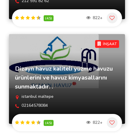
212 591 82 62
822+
(4.5)
İNŞAAT
Dizayn havuz kaliteli yüzme havuzu
ürünlerini ve havuz kimyasallarını
sunmaktadır. .
istanbul maltepe
02164578084
822+
(4.5)