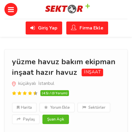
Giriş Yap
Firma Ekle
yüzme havuz bakım ekipman
inşaat hazır havuz
İNŞAAT
küçükyalı İstanbul
(4.5) / (0 Yorum)
Harita
Yorum Ekle
Sektörler
Paylaş
Şuan Açık