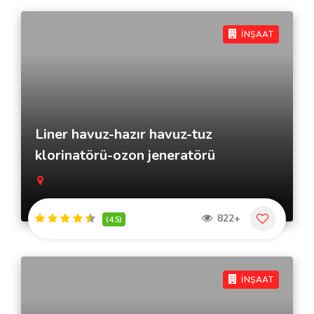
İNŞAAT
Liner havuz-hazır havuz-tuz
klorinatörü-ozon jeneratörü
822+
(4.5)
İNŞAAT