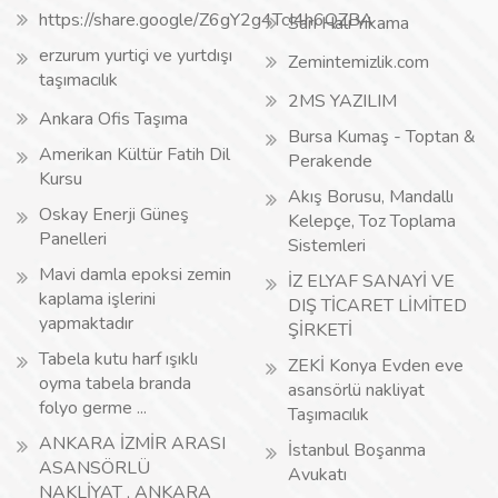
https://share.google/Z6gY2g4TcI4h6QZBA
Sarı Halı Yıkama
erzurum yurtiçi ve yurtdışı
Zemintemizlik.com
taşımacılık
2MS YAZILIM
Ankara Ofis Taşıma
Bursa Kumaş - Toptan &
Amerikan Kültür Fatih Dil
Perakende
Kursu
Akış Borusu, Mandallı
Oskay Enerji Güneş
Kelepçe, Toz Toplama
Panelleri
Sistemleri
Mavi damla epoksi zemin
İZ ELYAF SANAYİ VE
kaplama işlerini
DIŞ TİCARET LİMİTED
yapmaktadır
ŞİRKETİ
Tabela kutu harf ışıklı
ZEKİ Konya Evden eve
oyma tabela branda
asansörlü nakliyat
folyo germe ...
Taşımacılık
ANKARA İZMİR ARASI
İstanbul Boşanma
ASANSÖRLÜ
Avukatı
NAKLİYAT , ANKARA