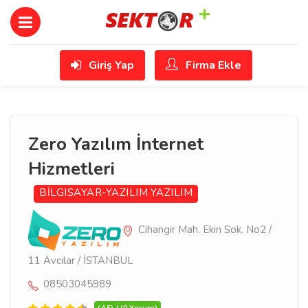
Giriş Yap
Firma Ekle
Zero Yazılım İnternet
Hizmetleri
BİLGISAYAR-YAZILIM
YAZILIM
Cihangir Mah. Ekin Sok. No2 /
11 Avcılar / İSTANBUL
08503045989
(4.5) / (0 Yorum)