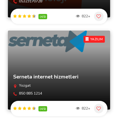
05323170728
822+
(4.5)
YAZILIM
Serneta internet hizmetleri
Yozgat
850 885 1214
822+
(4.5)