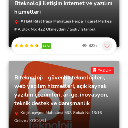
Bteknoloji iletişim internet ve yazılım
hizmetleri
# Halil Rıfat Paşa Mahallesi Perpa Ticaret Merkezi
# A Blok No: 422 Okmeydanı / Şişli / İstanbul
822+
(4.5)
YAZILIM
Biteknoloji - güvenlik teknolojileri,
web yazılım hizmetleri, açık kaynak
yazılım çözümleri, ar-ge, inovasyon,
teknik destek ve danışmanlık
Köşklüçeşme Mahallesi 567. Sokak No:13/16
Gebze / KOCAELİ