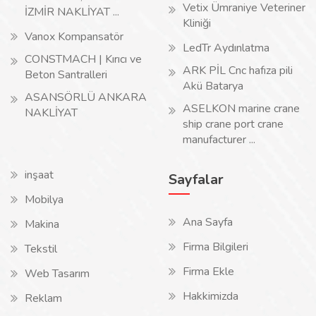
Vetix Ümraniye Veteriner
İZMİR NAKLİYAT ...
Kliniği
Vanox Kompansatör
LedTr Aydınlatma
CONSTMACH | Kırıcı ve
ARK PİL Cnc hafıza pili
Beton Santralleri
Akü Batarya
ASANSÖRLÜ ANKARA
ASELKON marine crane
NAKLİYAT
ship crane port crane
manufacturer ...
inşaat
Sayfalar
Mobilya
Ana Sayfa
Makina
Firma Bilgileri
Tekstil
Firma Ekle
Web Tasarım
Hakkimizda
Reklam