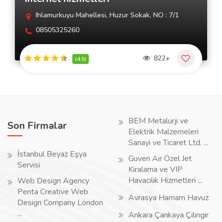
Ihlamurkuyu Mahellesi, Huzur Sokak, NO : 7/1
08505325260
822+
(4.5)
BEM Metalurji ve
Son Firmalar
Elektrik Malzemeleri
Sanayi ve Ticaret Ltd. ...
İstanbul Beyaz Eşya
Guven Air Özel Jet
Servisi
Kiralama ve VIP
Havacılık Hizmetleri ...
Web Design Agency
Penta Creative Web
Avrasya Hamam Havuz
Design Company London
...
Ankara Çankaya Çilingir