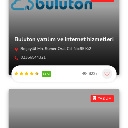
Buluton yazılım ve internet hizmetleri
Beşeylül Mh. Sümer Oral Cd. No:95 K:2
02366544321
822+
(4.5)
YAZILIM