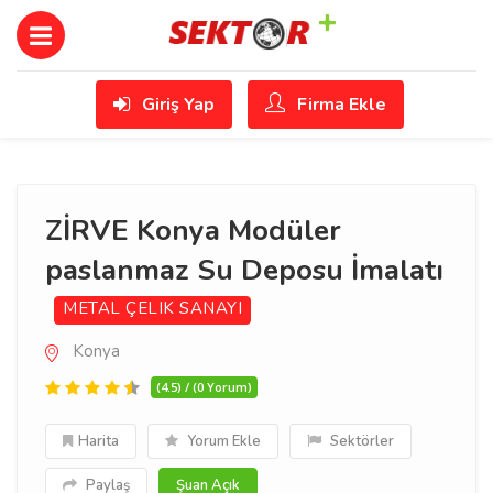
Giriş Yap
Firma Ekle
ZİRVE Konya Modüler
paslanmaz Su Deposu İmalatı
METAL ÇELIK SANAYI
Konya
(4.5) / (0 Yorum)
Harita
Yorum Ekle
Sektörler
Paylaş
Şuan Açık