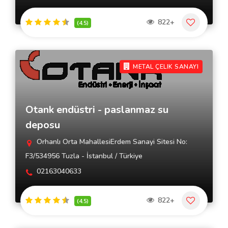
822+
(4.5)
METAL ÇELIK SANAYI
Otank endüstri - paslanmaz su
deposu
Orhanlı Orta MahallesiErdem Sanayi Sitesi No:
F3/534956 Tuzla - İstanbul / Türkiye
02163040633
822+
(4.5)