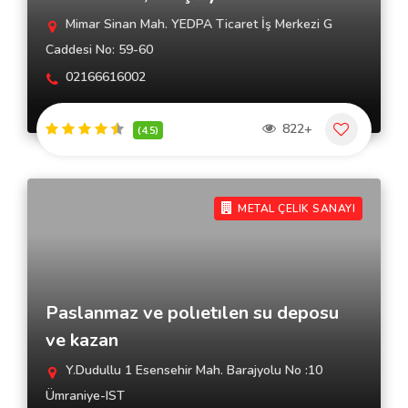
Mimar Sinan Mah. YEDPA Ticaret İş Merkezi G
Caddesi No: 59-60
02166616002
822+
(4.5)
METAL ÇELIK SANAYI
Paslanmaz ve polıetılen su deposu
ve kazan
Y.Dudullu 1 Esensehir Mah. Barajyolu No :10
Ümraniye-IST