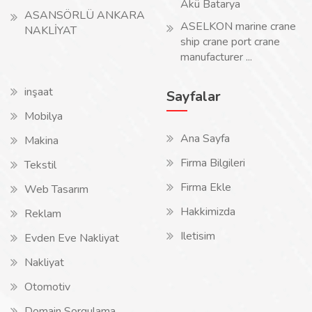
Akü Batarya
ASANSÖRLÜ ANKARA
ASELKON marine crane
NAKLİYAT
ship crane port crane
manufacturer ...
inşaat
Sayfalar
Mobilya
Ana Sayfa
Makina
Firma Bilgileri
Tekstil
Firma Ekle
Web Tasarım
Hakkimizda
Reklam
Iletisim
Evden Eve Nakliyat
Nakliyat
Otomotiv
Domain Sorgulama