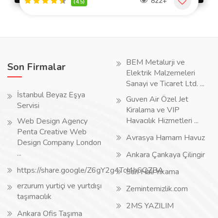
822+
(4.5)
BEM Metalurji ve
Son Firmalar
Elektrik Malzemeleri
Sanayi ve Ticaret Ltd. ...
İstanbul Beyaz Eşya
Guven Air Özel Jet
Servisi
Kiralama ve VIP
Havacılık Hizmetleri ...
Web Design Agency
Penta Creative Web
Avrasya Hamam Havuz
Design Company London
...
Ankara Çankaya Çilingir
https://share.google/Z6gY2g4TcI4h6QZBA
Sarı Halı Yıkama
erzurum yurtiçi ve yurtdışı
Zemintemizlik.com
taşımacılık
2MS YAZILIM
Ankara Ofis Taşıma