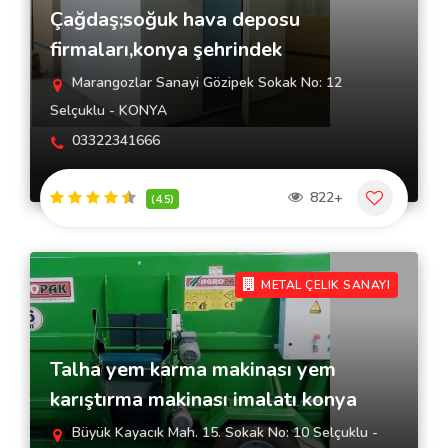
Çağdaş;soğuk hava deposu
firmaları,konya şehrindek
Marangozlar Sanayi Gözipek Sokak No: 12
Selçuklu - KONYA
03322341666
822+
(4.5)
METAL ÇELIK SANAYI
Talha yem karma makinası yem
karıştırma makinası imalatı konya
Büyük Kayacık Mah. 15. Sokak No: 10 Selçuklu -