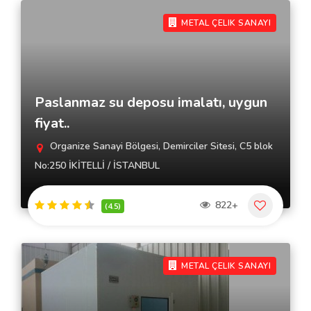
METAL ÇELIK SANAYI
Paslanmaz su deposu imalatı, uygun
fiyat..
Organize Sanayi Bölgesi, Demirciler Sitesi, C5 blok
No:250 İKİTELLİ / İSTANBUL
822+
(4.5)
METAL ÇELIK SANAYI