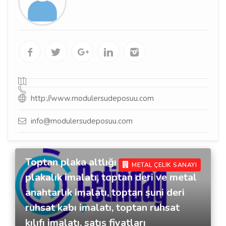
http://www.modulersudeposuu.com
info@modulersudeposuu.com
Toptan plaka altlığı imalatı,toptan
METAL ÇELIK SANAYI
plakalık imalatı, toptan deri ve metal
anahtarlık imalatı, toptan suni deri
ruhsat kabı imalatı, toptan ruhsat
kılıfı imalatı, satış fiyatları