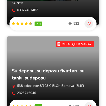
KONYA
03322481487
822+
(4.5)
METAL ÇELIK SANAYI
Su deposu, su deposu fiyatları, su
tankı, sudeposu
538 sokak no:48/103 C BLOK Bornova-İZMİR
2323746946