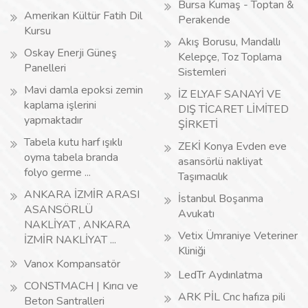
Bursa Kumaş - Toptan &
Amerikan Kültür Fatih Dil
Perakende
Kursu
Akış Borusu, Mandallı
Oskay Enerji Güneş
Kelepçe, Toz Toplama
Panelleri
Sistemleri
Mavi damla epoksi zemin
İZ ELYAF SANAYİ VE
kaplama işlerini
DIŞ TİCARET LİMİTED
yapmaktadır
ŞİRKETİ
Tabela kutu harf ışıklı
ZEKİ Konya Evden eve
oyma tabela branda
asansörlü nakliyat
folyo germe ...
Taşımacılık
ANKARA İZMİR ARASI
İstanbul Boşanma
ASANSÖRLÜ
Avukatı
NAKLİYAT , ANKARA
Vetix Ümraniye Veteriner
İZMİR NAKLİYAT ...
Kliniği
Vanox Kompansatör
LedTr Aydınlatma
CONSTMACH | Kırıcı ve
ARK PİL Cnc hafıza pili
Beton Santralleri