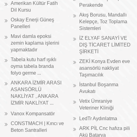
Amerikan Kültür Fatih
Perakende
Dil Kursu
Akış Borusu, Mandallı
Oskay Enerji Güneş
Kelepçe, Toz Toplama
Panelleri
Sistemleri
Mavi damla epoksi
İZ ELYAF SANAYİ VE
zemin kaplama işlerini
DIŞ TİCARET LİMİTED
yapmaktadır
ŞİRKETİ
Tabela kutu harf ışıklı
ZEKİ Konya Evden eve
oyma tabela branda
asansörlü nakliyat
folyo germe ...
Taşımacılık
ANKARA İZMİR ARASI
İstanbul Boşanma
ASANSÖRLÜ
Avukatı
NAKLİYAT , ANKARA
Vetix Ümraniye
İZMİR NAKLİYAT ...
Veteriner Kliniği
Vanox Kompansatör
LedTr Aydınlatma
CONSTMACH | Kırıcı ve
ARK PİL Cnc hafıza pili
Beton Santralleri
Akü Batarya