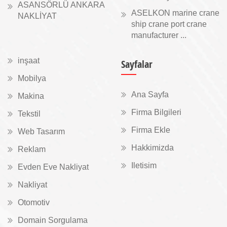
ASANSÖRLÜ ANKARA
ASELKON marine crane
NAKLİYAT
ship crane port crane
manufacturer ...
inşaat
Sayfalar
Mobilya
Ana Sayfa
Makina
Firma Bilgileri
Tekstil
Firma Ekle
Web Tasarım
Hakkimizda
Reklam
Iletisim
Evden Eve Nakliyat
Nakliyat
Otomotiv
Domain Sorgulama