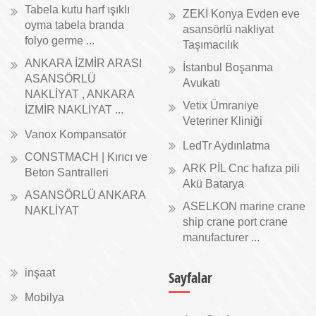
Tabela kutu harf ışıklı
ZEKİ Konya Evden eve
oyma tabela branda
asansörlü nakliyat
folyo germe ...
Taşımacılık
ANKARA İZMİR ARASI
İstanbul Boşanma
ASANSÖRLÜ
Avukatı
NAKLİYAT , ANKARA
Vetix Ümraniye
İZMİR NAKLİYAT ...
Veteriner Kliniği
Vanox Kompansatör
LedTr Aydınlatma
CONSTMACH | Kırıcı ve
ARK PİL Cnc hafıza pili
Beton Santralleri
Akü Batarya
ASANSÖRLÜ ANKARA
ASELKON marine crane
NAKLİYAT
ship crane port crane
manufacturer ...
inşaat
Sayfalar
Mobilya