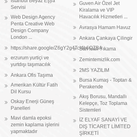
İstanbul Beyaz Eşya
Guven Air Özel Jet
Servisi
Kiralama ve VIP
Havacılık Hizmetleri ...
Web Design Agency
Penta Creative Web
Avrasya Hamam Havuz
Design Company
London ...
Ankara Çankaya Çilingir
https://share.google/Z6gY2g4TcI4h6QZBA
Sarı Halı Yıkama
erzurum yurtiçi ve
Zemintemizlik.com
yurtdışı taşımacılık
2MS YAZILIM
Ankara Ofis Taşıma
Bursa Kumaş - Toptan &
Amerikan Kültür Fatih
Perakende
Dil Kursu
Akış Borusu, Mandallı
Oskay Enerji Güneş
Kelepçe, Toz Toplama
Panelleri
Sistemleri
Mavi damla epoksi
İZ ELYAF SANAYİ VE
zemin kaplama işlerini
DIŞ TİCARET LİMİTED
yapmaktadır
ŞİRKETİ