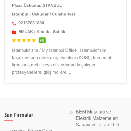
Plaza Üsküdar/İSTANBUL
İstanbul
/
Üsküdar
/
Cumhuriyet
02167061830
EMLAK
/
Kiralık - Satılık
(5)
Istanbulofisim / My Istanbul Office Istanbulofisim,
küçük ve orta dereceli işletmelere (KOBI), kurumsal
firmalara, mobil veya ofis ortamında çalışan
profesyonellere, girişimcilere ...
BEM Metalurji ve
Son Firmalar
Elektrik Malzemeleri
Sanayi ve Ticaret Ltd. ...