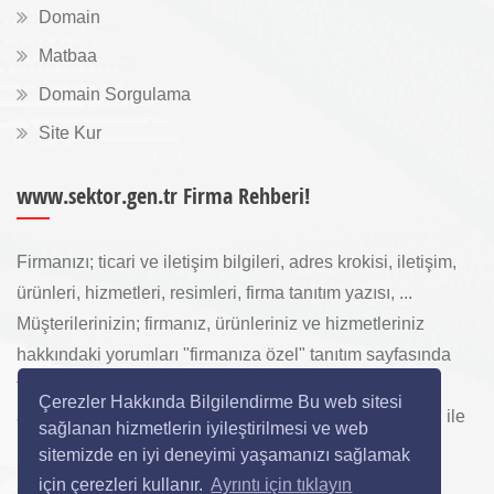
Domain
Matbaa
Domain Sorgulama
Site Kur
www.sektor.gen.tr Firma Rehberi!
Firmanızı; ticari ve iletişim bilgileri, adres krokisi, iletişim,
ürünleri, hizmetleri, resimleri, firma tanıtım yazısı, ...
Müşterilerinizin; firmanız, ürünleriniz ve hizmetleriniz
hakkındaki yorumları "firmanıza özel" tanıtım sayfasında
toplanarak ürünlerinizi, hizmetlerinizi, internette "sizi
Çerezler Hakkında Bilgilendirme Bu web sitesi
arayan" yeni müşterilerinize www.sektor.gen.tr aracılığı ile
sağlanan hizmetlerin iyileştirilmesi ve web
ücretsiz gösterilir.
sitemizde en iyi deneyimi yaşamanızı sağlamak
için çerezleri kullanır.
Ayrıntı için tıklayın