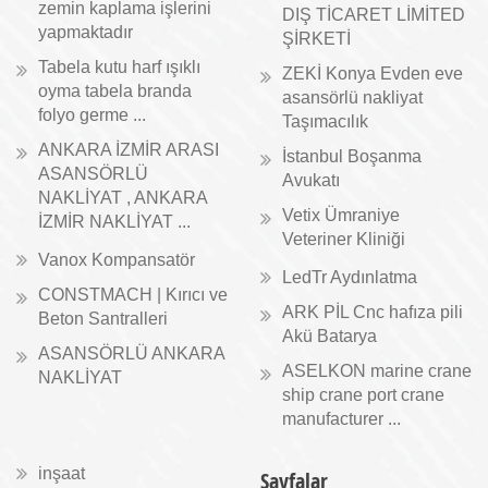
zemin kaplama işlerini
DIŞ TİCARET LİMİTED
yapmaktadır
ŞİRKETİ
Tabela kutu harf ışıklı
ZEKİ Konya Evden eve
oyma tabela branda
asansörlü nakliyat
folyo germe ...
Taşımacılık
ANKARA İZMİR ARASI
İstanbul Boşanma
ASANSÖRLÜ
Avukatı
NAKLİYAT , ANKARA
Vetix Ümraniye
İZMİR NAKLİYAT ...
Veteriner Kliniği
Vanox Kompansatör
LedTr Aydınlatma
CONSTMACH | Kırıcı ve
ARK PİL Cnc hafıza pili
Beton Santralleri
Akü Batarya
ASANSÖRLÜ ANKARA
ASELKON marine crane
NAKLİYAT
ship crane port crane
manufacturer ...
inşaat
Sayfalar