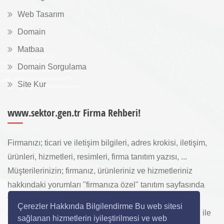
Web Tasarım
Domain
Matbaa
Domain Sorgulama
Site Kur
www.sektor.gen.tr Firma Rehberi!
Firmanızı; ticari ve iletişim bilgileri, adres krokisi, iletişim,
ürünleri, hizmetleri, resimleri, firma tanıtım yazısı, ...
Müşterilerinizin; firmanız, ürünleriniz ve hizmetleriniz
hakkındaki yorumları "firmanıza özel" tanıtım sayfasında
toplanarak ürünlerinizi, hizmetlerinizi, internette "sizi
Çerezler Hakkında Bilgilendirme Bu web sitesi
arayan" yeni müşterilerinize www.sektor.gen.tr aracılığı ile
sağlanan hizmetlerin iyileştirilmesi ve web