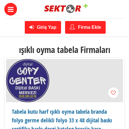
Giriş Yap
Firma Ekle
ışıklı oyma tabela Firmaları
Tabela kutu harf ışıklı oyma tabela branda
folyo germe delikli folyo 33 x 48 dijital baskı
sertifika baskı dergi katalog broşür kaşe