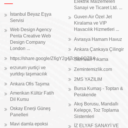
Elektrik Malzemeleri
Sanayi ve Ticaret Ltd. ...
İstanbul Beyaz Eşya
Guven Air Özel Jet
Servisi
Kiralama ve VIP
Havacılık Hizmetleri ...
Web Design Agency
Penta Creative Web
Avrasya Hamam Havuz
Design Company
London ...
Ankara Çankaya Çilingir
https://share.google/Z6gY2g4TcI4h6QZBA
Sarı Halı Yıkama
erzurum yurtiçi ve
Zemintemizlik.com
yurtdışı taşımacılık
2MS YAZILIM
Ankara Ofis Taşıma
Bursa Kumaş - Toptan &
Amerikan Kültür Fatih
Perakende
Dil Kursu
Akış Borusu, Mandallı
Oskay Enerji Güneş
Kelepçe, Toz Toplama
Panelleri
Sistemleri
Mavi damla epoksi
İZ ELYAF SANAYİ VE