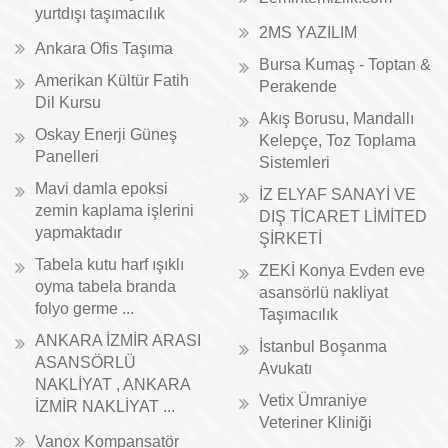
yurtdışı taşımacılık
2MS YAZILIM
Ankara Ofis Taşıma
Bursa Kumaş - Toptan &
Amerikan Kültür Fatih
Perakende
Dil Kursu
Akış Borusu, Mandallı
Oskay Enerji Güneş
Kelepçe, Toz Toplama
Panelleri
Sistemleri
Mavi damla epoksi
İZ ELYAF SANAYİ VE
zemin kaplama işlerini
DIŞ TİCARET LİMİTED
yapmaktadır
ŞİRKETİ
Tabela kutu harf ışıklı
ZEKİ Konya Evden eve
oyma tabela branda
asansörlü nakliyat
folyo germe ...
Taşımacılık
ANKARA İZMİR ARASI
İstanbul Boşanma
ASANSÖRLÜ
Avukatı
NAKLİYAT , ANKARA
Vetix Ümraniye
İZMİR NAKLİYAT ...
Veteriner Kliniği
Vanox Kompansatör