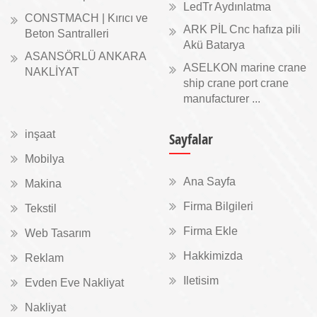
LedTr Aydınlatma
CONSTMACH | Kırıcı ve
ARK PİL Cnc hafıza pili
Beton Santralleri
Akü Batarya
ASANSÖRLÜ ANKARA
ASELKON marine crane
NAKLİYAT
ship crane port crane
manufacturer ...
inşaat
Sayfalar
Mobilya
Ana Sayfa
Makina
Firma Bilgileri
Tekstil
Firma Ekle
Web Tasarım
Hakkimizda
Reklam
Iletisim
Evden Eve Nakliyat
Nakliyat