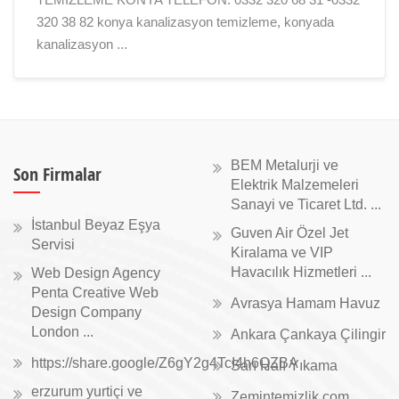
320 38 82 konya kanalizasyon temizleme, konyada
kanalizasyon ...
BEM Metalurji ve
Son Firmalar
Elektrik Malzemeleri
Sanayi ve Ticaret Ltd. ...
İstanbul Beyaz Eşya
Guven Air Özel Jet
Servisi
Kiralama ve VIP
Havacılık Hizmetleri ...
Web Design Agency
Penta Creative Web
Avrasya Hamam Havuz
Design Company
London ...
Ankara Çankaya Çilingir
https://share.google/Z6gY2g4TcI4h6QZBA
Sarı Halı Yıkama
erzurum yurtiçi ve
Zemintemizlik.com