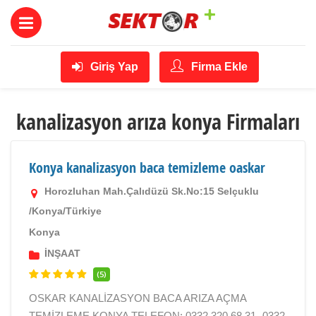
Giriş Yap
Firma Ekle
kanalizasyon arıza konya Firmaları
Konya kanalizasyon baca temizleme oaskar
Horozluhan Mah.Çalıdüzü Sk.No:15 Selçuklu
/Konya/Türkiye
Konya
İNŞAAT
(5)
OSKAR KANALİZASYON BACA ARIZA AÇMA
TEMİZLEME KONYA TELEFON: 0332 320 68 31 -0332