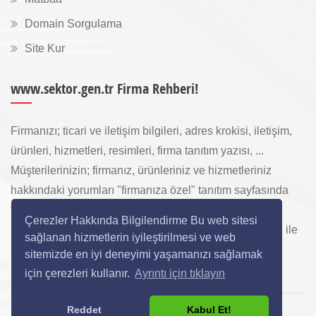
Domain Sorgulama
Site Kur
www.sektor.gen.tr Firma Rehberi!
Firmanızı; ticari ve iletişim bilgileri, adres krokisi, iletişim,
ürünleri, hizmetleri, resimleri, firma tanıtım yazısı, ...
Müşterilerinizin; firmanız, ürünleriniz ve hizmetleriniz
hakkındaki yorumları "firmanıza özel" tanıtım sayfasında
toplanarak ürünlerinizi, hizmetlerinizi, internette "sizi
Çerezler Hakkında Bilgilendirme Bu web sitesi
arayan" yeni müşterilerinize www.sektor.gen.tr aracılığı ile
sağlanan hizmetlerin iyileştirilmesi ve web
ücretsiz gösterilir.
sitemizde en iyi deneyimi yaşamanızı sağlamak
için çerezleri kullanır.
Ayrıntı için tıklayın
Reddet
Kabul Et!