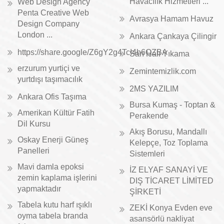
Havacılık Hizmetleri ...
Web Design Agency
Penta Creative Web
Avrasya Hamam Havuz
Design Company
London ...
Ankara Çankaya Çilingir
https://share.google/Z6gY2g4TcI4h6QZBA
Sarı Halı Yıkama
erzurum yurtiçi ve
Zemintemizlik.com
yurtdışı taşımacılık
2MS YAZILIM
Ankara Ofis Taşıma
Bursa Kumaş - Toptan &
Amerikan Kültür Fatih
Perakende
Dil Kursu
Akış Borusu, Mandallı
Oskay Enerji Güneş
Kelepçe, Toz Toplama
Panelleri
Sistemleri
Mavi damla epoksi
İZ ELYAF SANAYİ VE
zemin kaplama işlerini
DIŞ TİCARET LİMİTED
yapmaktadır
ŞİRKETİ
Tabela kutu harf ışıklı
ZEKİ Konya Evden eve
oyma tabela branda
asansörlü nakliyat