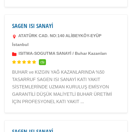
SAGEN ISI SANAYİ
ATATÜRK CAD. NO:140 ALİBEYKÖY-EYÜP
İstanbul
ISITMA-SOGUTMA SANAYİ
/
Buhar Kazanları
(5)
BUHAR ve KIZGIN YAĞ KAZANLARINDA %50
TASARRUF SAGEN ISI SANAYİ KATI YAKIT
SİSTEMLERİNDE UZMAN KURULUŞ EMİSYON
GARANTİLİ DÜŞÜK MALİYETLİ BUHAR ÜRETİMİ
İÇİN PROFESYONEL KATI YAKIT ...
SAGEN ISI SANAYİ