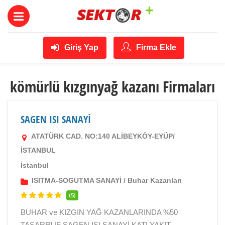
Giriş Yap
Firma Ekle
kömürlü kızgınyağ kazanı Firmaları
SAGEN ISI SANAYİ
ATATÜRK CAD. NO:140 ALİBEYKÖY-EYÜP/
İSTANBUL
İstanbul
ISITMA-SOGUTMA SANAYİ
/
Buhar Kazanları
(5)
BUHAR ve KIZGIN YAĞ KAZANLARINDA %50
TASARRUF SAGEN ISI SANAYİ KATI YAKIT