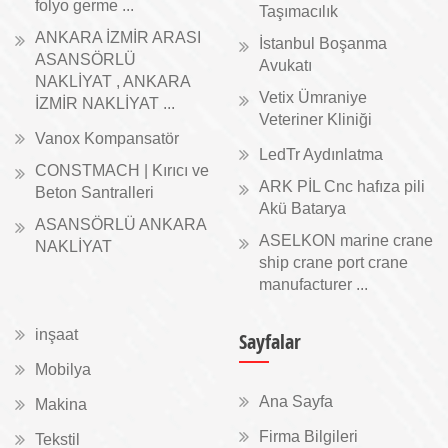
folyo germe ...
Taşımacılık
ANKARA İZMİR ARASI
İstanbul Boşanma
ASANSÖRLÜ
Avukatı
NAKLİYAT , ANKARA
Vetix Ümraniye
İZMİR NAKLİYAT ...
Veteriner Kliniği
Vanox Kompansatör
LedTr Aydınlatma
CONSTMACH | Kırıcı ve
ARK PİL Cnc hafıza pili
Beton Santralleri
Akü Batarya
ASANSÖRLÜ ANKARA
ASELKON marine crane
NAKLİYAT
ship crane port crane
manufacturer ...
inşaat
Sayfalar
Mobilya
Ana Sayfa
Makina
Firma Bilgileri
Tekstil