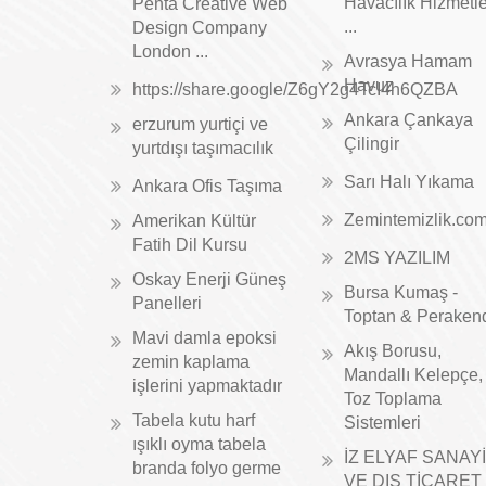
Havacılık Hizmetle
Penta Creative Web
...
Design Company
London ...
Avrasya Hamam
Havuz
https://share.google/Z6gY2g4TcI4h6QZBA
Ankara Çankaya
erzurum yurtiçi ve
Çilingir
yurtdışı taşımacılık
Sarı Halı Yıkama
Ankara Ofis Taşıma
Zemintemizlik.co
Amerikan Kültür
Fatih Dil Kursu
2MS YAZILIM
Oskay Enerji Güneş
Bursa Kumaş -
Panelleri
Toptan & Peraken
Mavi damla epoksi
Akış Borusu,
zemin kaplama
Mandallı Kelepçe,
işlerini yapmaktadır
Toz Toplama
Tabela kutu harf
Sistemleri
ışıklı oyma tabela
İZ ELYAF SANAYİ
branda folyo germe
VE DIŞ TİCARET