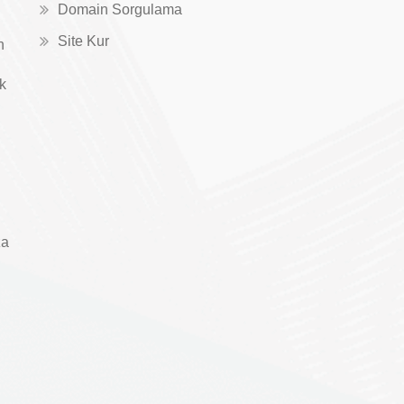
Domain Sorgulama
Site Kur
n
ık
za