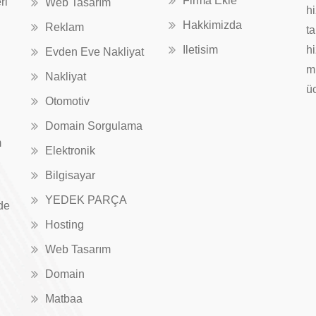
Firma Ekle
ri
Web Tasarım
hi
Hakkimizda
Reklam
ta
Iletisim
hi
Evden Eve Nakliyat
mü
Nakliyat
üc
Otomotiv
Domain Sorgulama
m
Elektronik
Bilgisayar
YEDEK PARÇA
de
Hosting
Web Tasarım
Domain
Matbaa