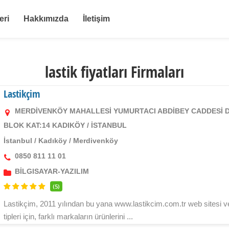
eri
Hakkımızda
İletişim
lastik fiyatları Firmaları
Lastikçim
MERDİVENKÖY MAHALLESİ YUMURTACI ABDİBEY CADDESİ Dİ
BLOK KAT:14 KADIKÖY / İSTANBUL
İstanbul
/
Kadıköy
/
Merdivenköy
0850 811 11 01
BİLGISAYAR-YAZILIM
(5)
Lastikçim, 2011 yılından bu yana www.lastikcim.com.tr web sitesi ve di
tipleri için, farklı markaların ürünlerini ...