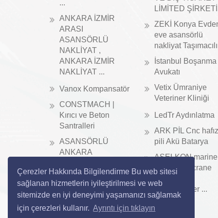
...
LİMİTED ŞİRKETİ
ANKARA İZMİR
ZEKİ Konya Evde
ARASI
eve asansörlü
ASANSÖRLÜ
nakliyat Taşımacıl
NAKLİYAT ,
ANKARA İZMİR
İstanbul Boşanma
NAKLİYAT ...
Avukatı
Vetix Ümraniye
Vanox Kompansatör
Veteriner Kliniği
CONSTMACH |
Kırıcı ve Beton
LedTr Aydınlatma
Santralleri
ARK PİL Cnc hafı
ASANSÖRLÜ
pili Akü Batarya
ANKARA
ASELKON marine
NAKLİYAT
crane ship crane
Çerezler Hakkında Bilgilendirme Bu web sitesi
port crane
sağlanan hizmetlerin iyileştirilmesi ve web
manufacturer ...
sitemizde en iyi deneyimi yaşamanızı sağlamak
için çerezleri kullanır.
Ayrıntı için tıklayın