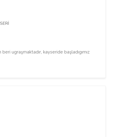
YSERİ
 beri ugraşmaktadır, kayseride başladıgımız