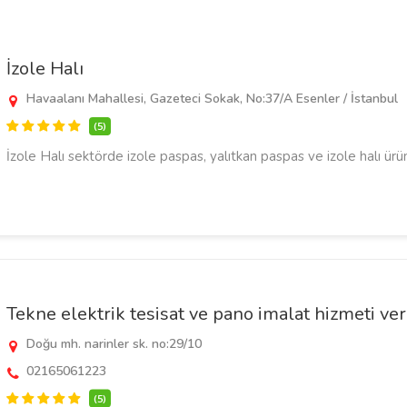
İzole Halı
Havaalanı Mahallesi, Gazeteci Sokak, No:37/A Esenler / İstanbul
(5)
İzole Halı sektörde izole paspas, yalıtkan paspas ve izole halı ürü
Tekne elektrik tesisat ve pano imalat hizmeti ve
Doğu mh. narinler sk. no:29/10
02165061223
(5)