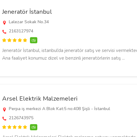
Jeneratör İstanbul
Lalezar Sokak No.34
2163127974
(5)
Jeneratör İstanbul, istanbul’da jeneratör satış ve servisi vermekted
Ana faaliyet konumuz dizel ve benzinli jeneratörlerin satış ...
Arsel Elektrik Malzemeleri
Perpa iş merkezi A Blok Kat:5 no:408 Şişli - İstanbul
2126743975
(5)