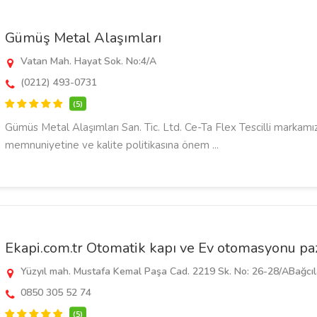
Gümüş Metal Alaşımları
Vatan Mah. Hayat Sok. No:4/A
(0212) 493-0731
(5)
Gümüs Metal Alaşımları San. Tic. Ltd. Ce-Ta Flex Tescilli markamı
memnuniyetine ve kalite politikasına önem ...
Ekapi.com.tr Otomatik kapı ve Ev otomasyonu paz
Yüzyıl mah. Mustafa Kemal Paşa Cad. 2219 Sk. No: 26-28/ABağcı
0850 305 52 74
(5)