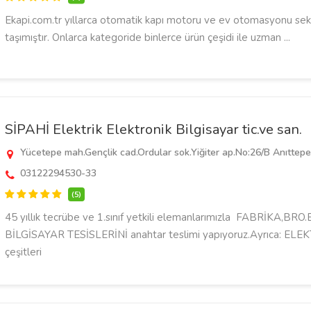
Ekapi.com.tr yıllarca otomatik kapı motoru ve ev otomasyonu sek
taşımıştır. Onlarca kategoride binlerce ürün çeşidi ile uzman ...
SİPAHİ Elektrik Elektronik Bilgisayar tic.ve san.
Yücetepe mah.Gençlik cad.Ordular sok.Yiğiter ap.No:26/B Anıtt
03122294530-33
(5)
45 yıllık tecrübe ve 1.sınıf yetkili elemanlarımızla FABRİKA,BR
BİLGİSAYAR TESİSLERİNİ anahtar teslimi yapıyoruz.Ayrıca: EL
çeşitleri