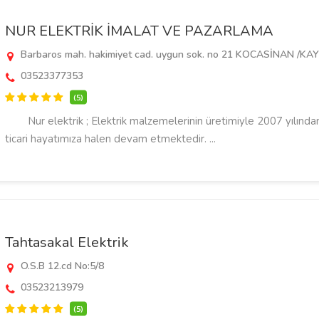
NUR ELEKTRİK İMALAT VE PAZARLAMA
Barbaros mah. hakimiyet cad. uygun sok. no 21 KOCASİNAN /KA
03523377353
(5)
Nur elektrik ; Elektrik malzemelerinin üretimiyle 2007 yılından
ticari hayatımıza halen devam etmektedir. ...
Tahtasakal Elektrik
O.S.B 12.cd No:5/8
03523213979
(5)