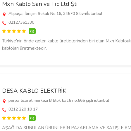
Mxn Kablo San ve Tic Ltd Şti
Alipaşa, İbrişim Sokak No:16, 34570 Silivri/İstanbul
02127361330
(5)
Türkiye'nin önde gelen kablo üreticilerinden biri olan Mxn Kabloul
kabloları üretmektedir.
DESA KABLO ELEKTRİK
perpa ticaret merkezi B blok kat:5 no:565 şişli istanbul
0212 220 10 17
(5)
AŞAĞIDA SUNULAN ÜRÜNLERİN PAZARLAMA VE SATIŞI FİR