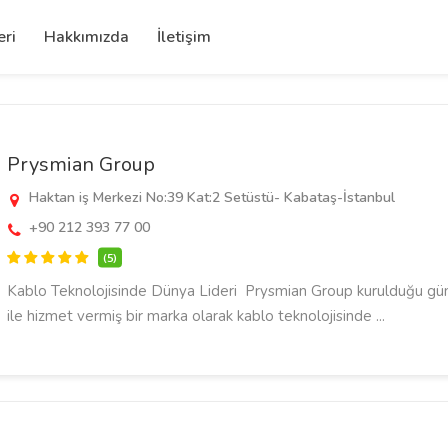
eri
Hakkımızda
İletişim
Prysmian Group
Haktan iş Merkezi No:39 Kat:2 Setüstü- Kabataş-İstanbul
+90 212 393 77 00
(5)
Kablo Teknolojisinde Dünya Lideri Prysmian Group kurulduğu gün
ile hizmet vermiş bir marka olarak kablo teknolojisinde ...