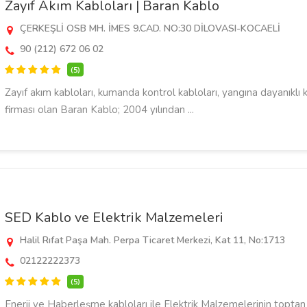
Zayıf Akım Kabloları | Baran Kablo
ÇERKEŞLİ OSB MH. İMES 9.CAD. NO:30 DİLOVASI-KOCAELİ
90 (212) 672 06 02
(5)
Zayıf akım kabloları, kumanda kontrol kabloları, yangına dayanıklı 
firması olan Baran Kablo; 2004 yılından ...
SED Kablo ve Elektrik Malzemeleri
Halil Rıfat Paşa Mah. Perpa Ticaret Merkezi, Kat 11, No:1713
02122222373
(5)
Enerji ve Haberleşme kabloları ile Elektrik Malzemelerinin toptan 