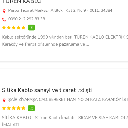
TÜREN KABLO
Perpa Ticaret Merkezi, A Blok , Kat 2, No:9 - 0011, 34384
0090 212 292 83 38
(5)
Kablo sektöründe 1999 yılından beri ‘TÜREN KABLO ELEKTRİK SA
Karaköy ve Perpa ofislerinde pazarlama ve ...
Silika Kablo sanayi ve ticaret ltd.şti
ŞAİR ZİYAPAŞA CAD. BEREKET HAN. NO:24 KAT:1 KARAKÖY İS
(5)
SİLİKA KABLO - Silikon Kablo İmalatı - SICAP VE SIAF KAB
İMALATI