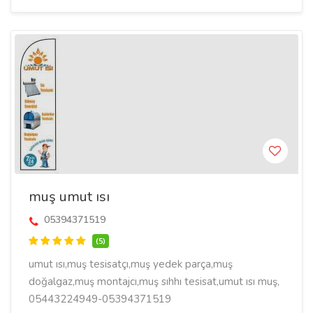
muş umut ısı
05394371519
(5)
umut ısı,muş tesisatçı,muş yedek parça,muş
doğalgaz,muş montajcı,muş sıhhı tesisat,umut ısı muş,
05443224949-05394371519