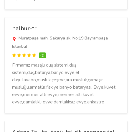
nalbur-tr
Muratpaşa mah. Sakarya sk. No:19 Bayrampaşa
Istanbul
(5)
Firmamız masajlı duş sistemi,duş
sistemi,duş,batarya,banyo,evye,el
duşu,lavabo,musluk,çeşme,ara musluk,çamaşır
musluğu,armatür,fiskiye,banyo bataryası, Evye,küvet
evye,mermer altı evye,mermer altı küvet
evye,damlalıklı evye,damlalıksız evye,ankastre