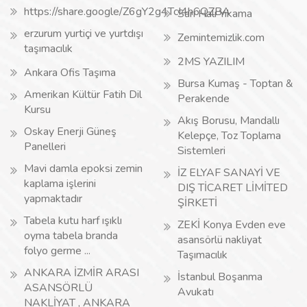
https://share.google/Z6gY2g4TcI4h6QZBA
Sarı Halı Yıkama
erzurum yurtiçi ve yurtdışı
Zemintemizlik.com
taşımacılık
2MS YAZILIM
Ankara Ofis Taşıma
Bursa Kumaş - Toptan &
Amerikan Kültür Fatih Dil
Perakende
Kursu
Akış Borusu, Mandallı
Oskay Enerji Güneş
Kelepçe, Toz Toplama
Panelleri
Sistemleri
Mavi damla epoksi zemin
İZ ELYAF SANAYİ VE
kaplama işlerini
DIŞ TİCARET LİMİTED
yapmaktadır
ŞİRKETİ
Tabela kutu harf ışıklı
ZEKİ Konya Evden eve
oyma tabela branda
asansörlü nakliyat
folyo germe ...
Taşımacılık
ANKARA İZMİR ARASI
İstanbul Boşanma
ASANSÖRLÜ
Avukatı
NAKLİYAT , ANKARA