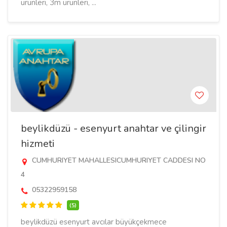
ürünleri, 3m ürünleri, ...
beylikdüzü - esenyurt anahtar ve çilingir
hizmeti
CUMHURIYET MAHALLESICUMHURIYET CADDESI NO
4
05322959158
(5)
beylikdüzü esenyurt avcılar büyükçekmece