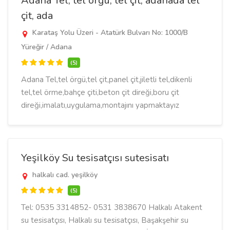
Adana Tel, tel örgü, tel çit, adanada tel
çit, ada
Karataş Yolu Üzeri - Atatürk Bulvarı No: 1000/B
Yüreğir / Adana
(5)
Adana Tel,tel örgü,tel çit,panel çit,jiletli tel,dikenli
tel,tel örme,bahçe çiti,beton çit direği,boru çit
direği,imalatı,uygulama,montajını yapmaktayız
Yeşilköy Su tesisatçısı sutesisatı
halkalı cad. yeşilköy
(5)
Tel: 0535 3314852- 0531 3838670 Halkalı Atakent
su tesisatçısı, Halkalı su tesisatçısı, Başakşehir su