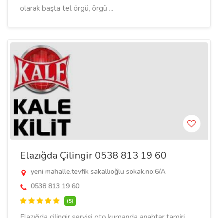
olarak başta tel örgü, örgü ...
Elazığda Çilingir 0538 813 19 60
yeni mahalle.tevfik sakallıoğlu sokak.no:6/A
0538 813 19 60
(5)
Elazığda çilingir servisi oto kumanda anahtar tamiri