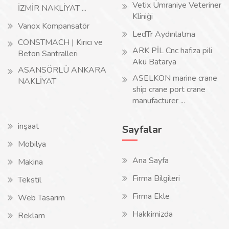
Vetix Ümraniye Veteriner
İZMİR NAKLİYAT ...
Kliniği
Vanox Kompansatör
LedTr Aydınlatma
CONSTMACH | Kırıcı ve
ARK PİL Cnc hafıza pili
Beton Santralleri
Akü Batarya
ASANSÖRLÜ ANKARA
ASELKON marine crane
NAKLİYAT
ship crane port crane
manufacturer ...
inşaat
Sayfalar
Mobilya
Ana Sayfa
Makina
Firma Bilgileri
Tekstil
Firma Ekle
Web Tasarım
Hakkimizda
Reklam