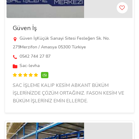
Güven İş
Güven İşKüçük Sanayi Sitesi Fesleğen Sk. No.
279Merzifon / Amasya 05300 Türkiye
0542 744 27 87
Sac-levha
(5)
SAC İŞLEME KALIP KESİM ABKANT BÜKÜM
İŞLERİNİZDE ÇÖZÜM ORTAĞINIZ. FASON KESİM VE
BÜKÜM İŞLERİNİZ EMİN ELLERDE.