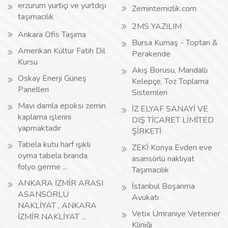
erzurum yurtiçi ve yurtdışı
Zemintemizlik.com
taşımacılık
2MS YAZILIM
Ankara Ofis Taşıma
Bursa Kumaş - Toptan &
Amerikan Kültür Fatih Dil
Perakende
Kursu
Akış Borusu, Mandallı
Oskay Enerji Güneş
Kelepçe, Toz Toplama
Panelleri
Sistemleri
Mavi damla epoksi zemin
İZ ELYAF SANAYİ VE
kaplama işlerini
DIŞ TİCARET LİMİTED
yapmaktadır
ŞİRKETİ
Tabela kutu harf ışıklı
ZEKİ Konya Evden eve
oyma tabela branda
asansörlü nakliyat
folyo germe ...
Taşımacılık
ANKARA İZMİR ARASI
İstanbul Boşanma
ASANSÖRLÜ
Avukatı
NAKLİYAT , ANKARA
Vetix Ümraniye Veteriner
İZMİR NAKLİYAT ...
Kliniği