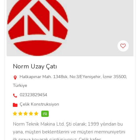
Norm Uzay Çatı
Halkapınar Mah. 1348sk. No:3/EYenişehir, İzmir 35500,
Türkiye
02323829454
Çelik Konstruksiyon
(5)
Norm Teknik Makina Ltd. Şti olarak; 1999 yılından bu
yana, müşteri beklentilerini ve müşteri memnuniyetini
ilk sıraya koyarak sürdürüyoruz. Çelik kafes ...