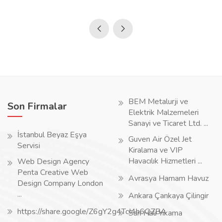
BEM Metalurji ve
Son Firmalar
Elektrik Malzemeleri
Sanayi ve Ticaret Ltd. ...
İstanbul Beyaz Eşya
Guven Air Özel Jet
Servisi
Kiralama ve VIP
Havacılık Hizmetleri ...
Web Design Agency
Penta Creative Web
Avrasya Hamam Havuz
Design Company London
...
Ankara Çankaya Çilingir
https://share.google/Z6gY2g4TcI4h6QZBA
Sarı Halı Yıkama